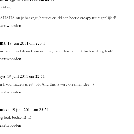
 Silva,
AHAHA nu je het zegt, het ziet er idd een beetje creapy uit eigenlijk :P
eantwoorden
ina
19 juni 2011 om 22:41
ormaal houd ik niet van mieren, maar deze vind ik toch wel erg leuk!
eantwoorden
aya
19 juni 2011 om 22:51
irl. you made a great job. And this is very original idea. :)
eantwoorden
mber
19 juni 2011 om 23:51
rg leuk bedacht! :D
eantwoorden