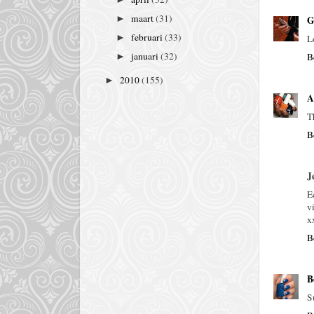
maart
(31)
G
►
februari
(33)
L
►
januari
(32)
B
►
2010
(155)
►
A
T
B
J
E
v
x
B
B
S