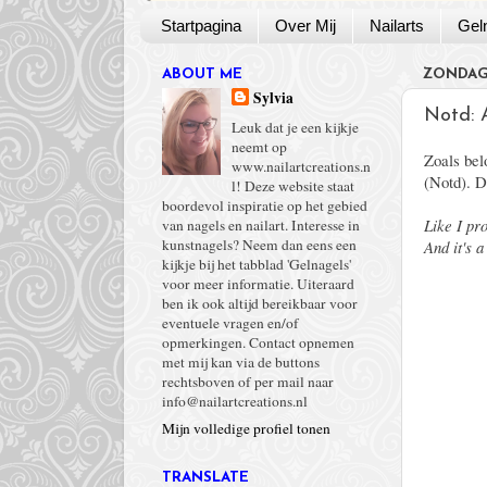
Startpagina
Over Mij
Nailarts
Gel
ABOUT ME
ZONDAG 
Sylvia
Notd: A
Leuk dat je een kijkje
neemt op
Zoals bel
www.nailartcreations.n
(Notd). D
l! Deze website staat
boordevol inspiratie op het gebied
Like I pr
van nagels en nailart. Interesse in
kunstnagels? Neem dan eens een
And it's a
kijkje bij het tabblad 'Gelnagels'
voor meer informatie. Uiteraard
ben ik ook altijd bereikbaar voor
eventuele vragen en/of
opmerkingen. Contact opnemen
met mij kan via de buttons
rechtsboven of per mail naar
info@nailartcreations.nl
Mijn volledige profiel tonen
TRANSLATE