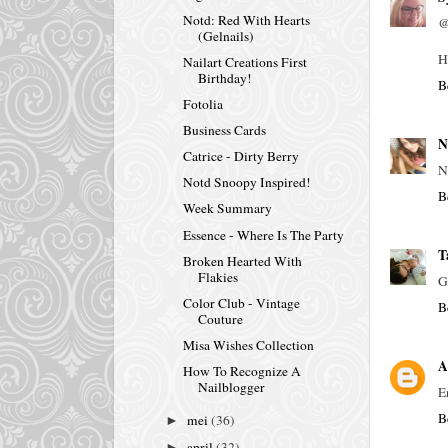
Notd: Red With Hearts
@
(Gelnails)
H
Nailart Creations First
Birthday!
B
Fotolia
Business Cards
N
Catrice - Dirty Berry
N
Notd Snoopy Inspired!
B
Week Summary
Essence - Where Is The Party
T
Broken Hearted With
Flakies
G
Color Club - Vintage
B
Couture
Misa Wishes Collection
A
How To Recognize A
Nailblogger
E
B
mei
(36)
►
april
(32)
►