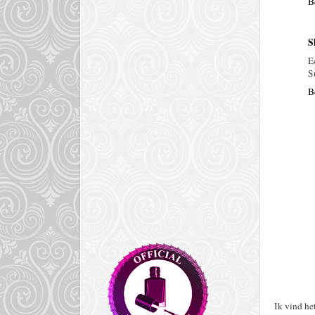
B
S
E
S
B
Ik vind he