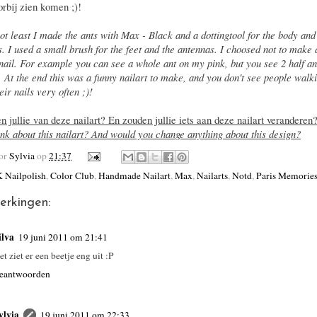
orbij zien komen ;)!
not least I made the ants with Max - Black and a dottingtool for the body and
s. I used a small brush for the feet and the antennas. I choosed not to make a
nail. For example you can see a whole ant on my pink, but you see 2 half a
r. At the end this was a funny nailart to make, and you don't see people walk
eir nails very often ;)!
n jullie van deze nailart? En zouden jullie iets aan deze nailart veranderen
ink about this nailart? And would you change anything about this design?
oor
Sylvia
op
21:37
 Nailpolish
,
Color Club
,
Handmade Nailart
,
Max
,
Nailarts
,
Notd
,
Paris Memorie
erkingen:
ilva
19 juni 2011 om 21:41
et ziet er een beetje eng uit :P
eantwoorden
ylvia
19 juni 2011 om 22:33