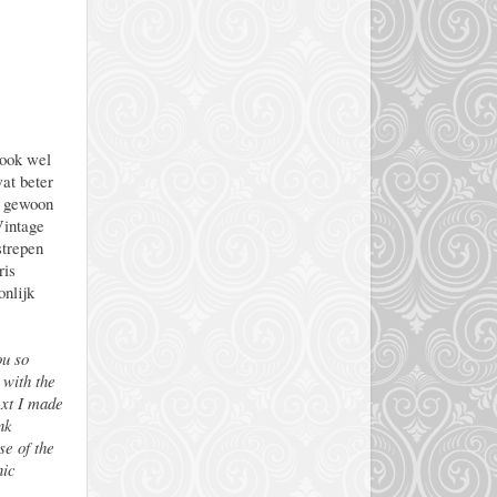
 ook wel
at beter
e gewoon
Vintage
strepen
ris
onlijk
ou so
 with the
ext I made
nk
se of the
nic