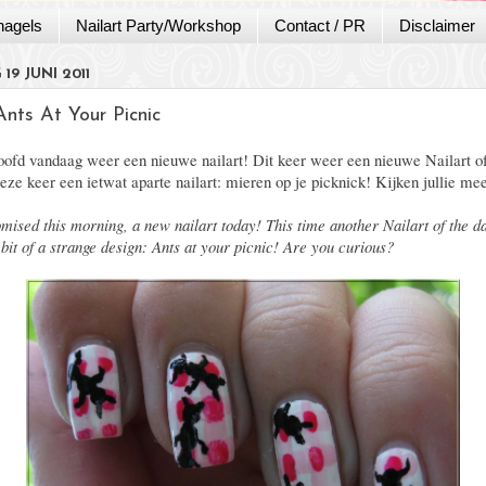
nagels
Nailart Party/Workshop
Contact / PR
Disclaimer
19 JUNI 2011
nts At Your Picnic
oofd vandaag weer een nieuwe nailart! Dit keer weer een nieuwe Nailart o
eze keer een ietwat aparte nailart: mieren op je picknick! Kijken jullie me
omised this morning, a new nailart today! This time another Nailart of the d
 bit of a strange design: Ants at your picnic! Are you curious?