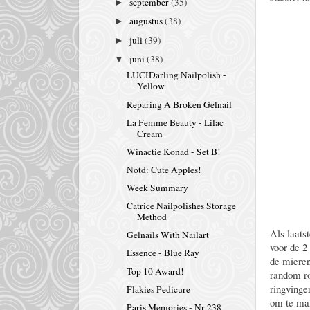
september
(35)
►
augustus
(38)
►
juli
(39)
►
juni
(38)
▼
LUCIDarling Nailpolish -
Yellow
Reparing A Broken Gelnail
La Femme Beauty - Lilac
Cream
Winactie Konad - Set B!
Notd: Cute Apples!
Week Summary
Catrice Nailpolishes Storage
Method
Als laats
Gelnails With Nailart
voor de 2 
Essence - Blue Ray
de mieren
Top 10 Award!
random ro
ringvinge
Flakies Pedicure
om te mak
Paris Memories - Nr 238