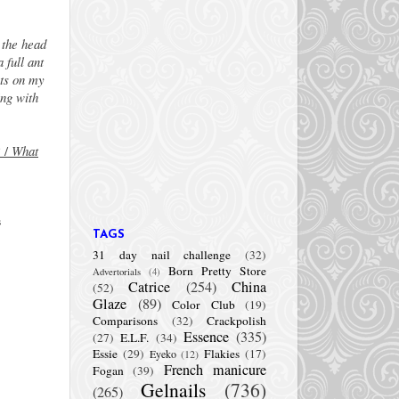
 the head
 full ant
nts on my
ing with
? /
What
s
TAGS
31 day nail challenge
(32)
Born Pretty Store
Advertorials
(4)
Catrice
(254)
China
(52)
Glaze
(89)
Color Club
(19)
Comparisons
(32)
Crackpolish
Essence
(335)
(27)
E.L.F.
(34)
Essie
(29)
Flakies
(17)
Eyeko
(12)
French manicure
Fogan
(39)
Gelnails
(736)
(265)