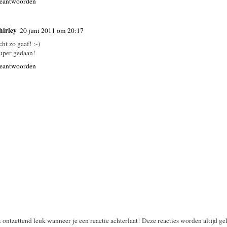
eantwoorden
hirley
20 juni 2011 om 20:17
cht zo gaaf! :-)
uper gedaan!
eantwoorden
t ontzettend leuk wanneer je een reactie achterlaat! Deze reacties worden altijd ge