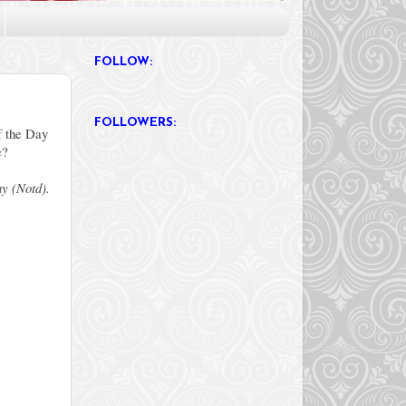
FOLLOW:
FOLLOWERS:
f the Day
e?
ay (Notd).