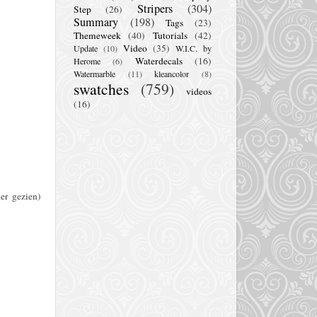
Stripers
(304)
Step
(26)
Summary
(198)
Tags
(23)
Themeweek
(40)
Tutorials
(42)
Video
(35)
Update
(10)
W.I.C. by
Waterdecals
(16)
Herome
(6)
Watermarble
(11)
kleancolor
(8)
swatches
(759)
videos
(16)
er gezien)