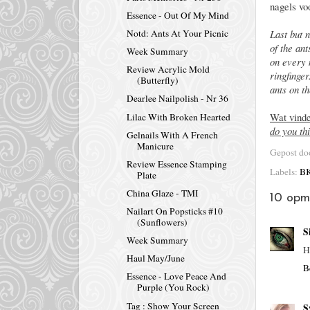
nagels vo
Essence - Out Of My Mind
Last but 
Notd: Ants At Your Picnic
of the ant
Week Summary
on every 
Review Acrylic Mold
ringfinge
(Butterfly)
ants on th
Dearlee Nailpolish - Nr 36
Wat vinde
Lilac With Broken Hearted
do you th
Gelnails With A French
Manicure
Gepost d
Review Essence Stamping
Labels:
BK
Plate
China Glaze - TMI
10 opm
Nailart On Popsticks #10
(Sunflowers)
S
Week Summary
H
Haul May/June
B
Essence - Love Peace And
Purple (You Rock)
Tag : Show Your Screen
S