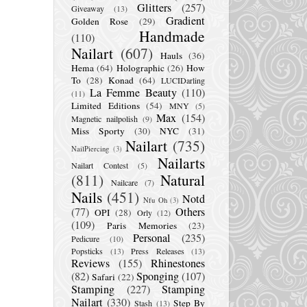
Glitters
(257)
Giveaway
(13)
Gradient
Golden Rose
(29)
Handmade
(110)
Nailart
(607)
Hauls
(36)
Hema
(64)
Holographic
(26)
How
To
(28)
Konad
(64)
LUCIDarling
La Femme Beauty
(110)
(11)
Limited Editions
(54)
MNY
(5)
Max
(154)
Magnetic nailpolish
(9)
Miss Sporty
(30)
NYC
(31)
Nailart
(735)
NailPiercing
(3)
Nailarts
Nailart Contest
(5)
(811)
Natural
Nailcare
(7)
Nails
(451)
Notd
Nfu Oh
(3)
(77)
Others
OPI
(28)
Orly
(12)
(109)
Paris Memories
(23)
Personal
(235)
Pedicure
(10)
Popsticks
(13)
Press Releases
(13)
Reviews
(155)
Rhinestones
(82)
Sponging
(107)
Safari
(22)
Stamping
(227)
Stamping
Nailart
(330)
Step By
Stash
(13)