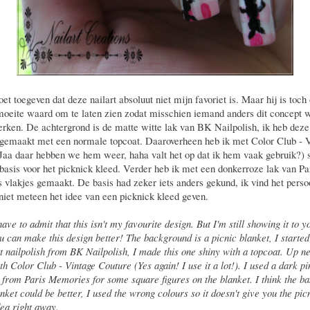
et toegeven dat deze nailart absoluut niet mijn favoriet is. Maar hij is toch
oeite waard om te laten zien zodat misschien iemand anders dit concept w
erken. De achtergrond is de matte witte lak van BK Nailpolish, ik heb dez
gemaakt met een normale topcoat. Daaroverheen heb ik met Color Club - 
Jaa daar hebben we hem weer, haha valt het op dat ik hem vaak gebruik?) 
 basis voor het picknick kleed. Verder heb ik met een donkerroze lak van Pa
vlakjes gemaakt. De basis had zeker iets anders gekund, ik vind het perso
niet meteen het idee van een picknick kleed geven.
have to admit that this isn't my favourite design. But I'm still showing it to y
 can make this design better! The background is a picnic blanket, I started
t nailpolish from BK Nailpolish, I made this one shiny with a topcoat. Up n
th Color Club - Vintage Couture (Yes again! I use it a lot!). I used a dark pi
h from Paris Memories for some square figures on the blanket. I think the ba
nket could be better, I used the wrong colours so it doesn't give you the pic
dea right away.