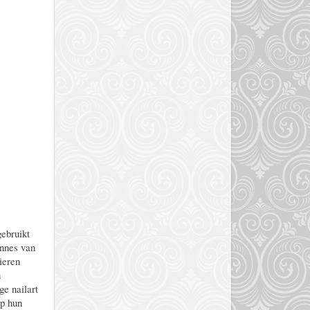
gebruikt
ennes van
ieren
n
ge nailart
op hun