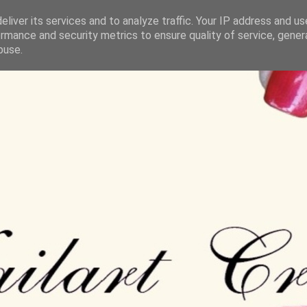
liver its services and to analyze traffic. Your IP address and u
rmance and security metrics to ensure quality of service, gene
buse.