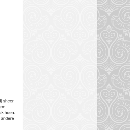
ij sheer
gen.
lak heen.
n andere