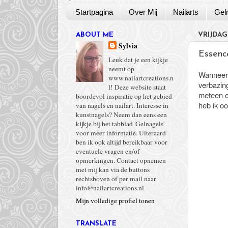
Startpagina
Over Mij
Nailarts
Gel
ABOUT ME
VRIJDAG 
Sylvia
Essenc
Leuk dat je een kijkje
neemt op
Wanneer 
www.nailartcreations.n
verbazin
l! Deze website staat
meteen e
boordevol inspiratie op het gebied
heb ik o
van nagels en nailart. Interesse in
kunstnagels? Neem dan eens een
kijkje bij het tabblad 'Gelnagels'
voor meer informatie. Uiteraard
ben ik ook altijd bereikbaar voor
eventuele vragen en/of
opmerkingen. Contact opnemen
met mij kan via de buttons
rechtsboven of per mail naar
info@nailartcreations.nl
Mijn volledige profiel tonen
TRANSLATE