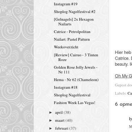
Instagram #19
Shoplog Nagelfestival #2
[Gelnagels] 2x Hexagon
Nailarts
Catrice - Petrolpolitan
Nailart: Pastel Pattern
Weekoverzicht
Hier heb 
[Review] Cairuo - 3 Tinten
Catrice. 
Roze
beauty. I
Golden Rose Jolly Jewels -
Nr 111
Oh My Gl
Hema - Nr 62 (Chameleon)
Gepost d
Instagram #18
Labels:
Ca
Shoplog Nagelfestival
Fashion Week Las Vegas!
6 opme
april
(38)
►
l
maart
(40)
►
M
februari
(37)
►