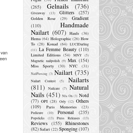
Gelnails
(736)
(265)
Glitters
(257)
Giveaway
(13)
Gradient
Golden Rose
(29)
Handmade
(110)
Nailart
(607)
Hauls
(36)
Hema
(64)
Holographic
(26)
How
To
(28)
Konad
(64)
LUCIDarling
La Femme Beauty
(110)
(11)
e van
Limited Editions
(54)
MNY
(5)
 een
Max
(154)
Magnetic nailpolish
(9)
Miss Sporty
(30)
NYC
(31)
Nailart
(735)
NailPiercing
(3)
Nailarts
Nailart Contest
(5)
(811)
Natural
Nailcare
(7)
Nails
(451)
Notd
Nfu Oh
(3)
(77)
Others
OPI
(28)
Orly
(12)
(109)
Paris Memories
(23)
Personal
(235)
Pedicure
(10)
Popsticks
(13)
Press Releases
(13)
Reviews
(155)
Rhinestones
(82)
Sponging
(107)
Safari
(22)