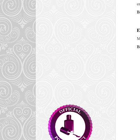
e
B
E
M
B