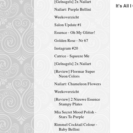
[Gelnagels] 2x Nailart
It's All 
Nailart: Purple Bellini
Weekoverzicht
Salon Update #1
Essence - Oh My Glitter!
Golden Rose - Nr 67
Instagram #20
Catrice - Squeeze Me
[Gelnagels] 2x Nailart
[Review] Flormar Super
Neon Colors
Nailart: Chameleon Flowers
Weekoverzicht
[Review] 2 Nieuwe Essence
Stampy Plates
Mia Secret Mood Polish -
Stars To Purple
Rimmel Cocktail Colour -
Baby Bellini