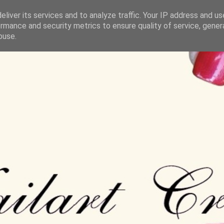
liver its services and to analyze traffic. Your IP address and u
rmance and security metrics to ensure quality of service, gene
buse.