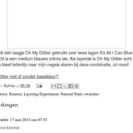
ik één laagje Oh My Glitter gebruikt over twee lagen It's All I Can Blu
Dit is een medium blauwe crème lak. Als layerlak is Oh My Glitter echt
k bleef letterlijk naar mijn nagels staren bij deze combinatie, zó mooi!
itter met of zonder basiskleur?
oor
Sylvia
op
05:30
trice
,
Essence
,
Layering Experiment
,
Natural Nails
,
swatches
rkingen:
ysette
17 mei 2013 om 07:53
ooi kleurtje