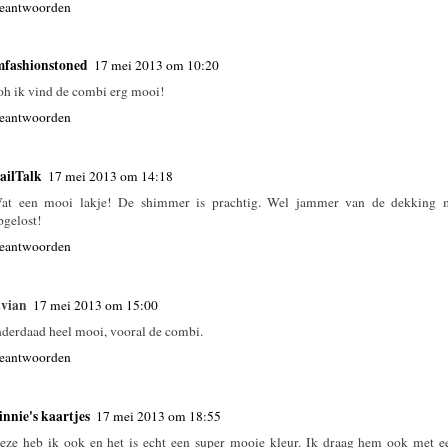
eantwoorden
mfashionstoned
17 mei 2013 om 10:20
oh ik vind de combi erg mooi!
eantwoorden
ailTalk
17 mei 2013 om 14:18
at een mooi lakje! De shimmer is prachtig. Wel jammer van de dekking 
pgelost!
eantwoorden
ivian
17 mei 2013 om 15:00
nderdaad heel mooi, vooral de combi.
eantwoorden
innie's kaartjes
17 mei 2013 om 18:55
eze heb ik ook en het is echt een super mooie kleur. Ik draag hem ook met ee