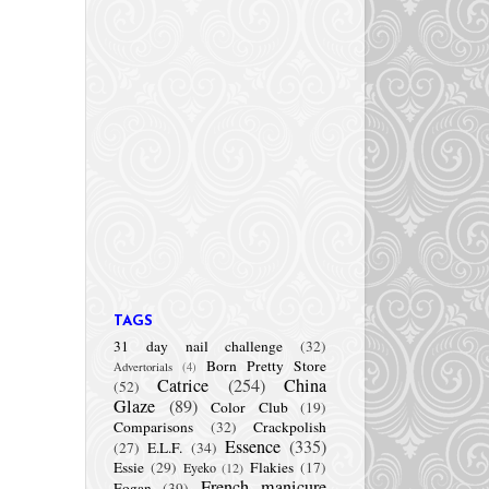
TAGS
31 day nail challenge
(32)
Born Pretty Store
Advertorials
(4)
Catrice
(254)
China
(52)
Glaze
(89)
Color Club
(19)
Comparisons
(32)
Crackpolish
Essence
(335)
(27)
E.L.F.
(34)
Essie
(29)
Flakies
(17)
Eyeko
(12)
French manicure
Fogan
(39)