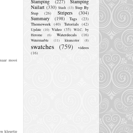
Stamping
(227)
Stamping
Nailart
(330)
Step By
Stash
(13)
Stripers
(304)
Step
(26)
Summary
(198)
Tags
(23)
Themeweek
(40)
Tutorials
(42)
Video
(35)
Update
(10)
W.I.C. by
Waterdecals
(16)
Herome
(6)
Watermarble
(11)
kleancolor
(8)
swatches
(759)
videos
(16)
maar mooi
n kleurtje