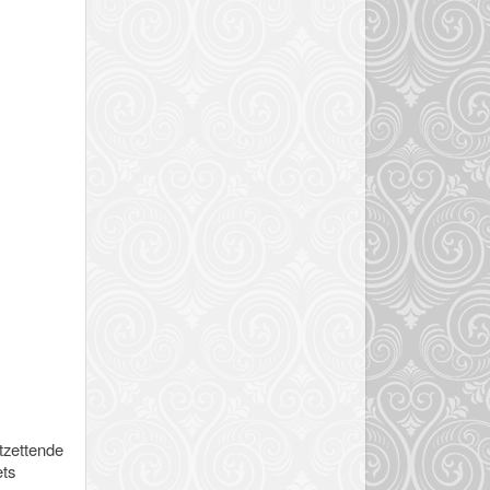
ntzettende
ets