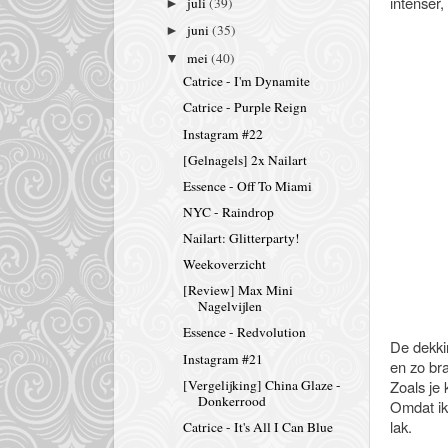
intenser,
juli
(39)
►
juni
(35)
►
mei
(40)
▼
Catrice - I'm Dynamite
Catrice - Purple Reign
Instagram #22
[Gelnagels] 2x Nailart
Essence - Off To Miami
NYC - Raindrop
Nailart: Glitterparty!
Weekoverzicht
[Review] Max Mini
Nagelvijlen
Essence - Redvolution
De dekkin
Instagram #21
en zo bra
Zoals je 
[Vergelijking] China Glaze -
Donkerrood
Omdat ik 
lak.
Catrice - It's All I Can Blue