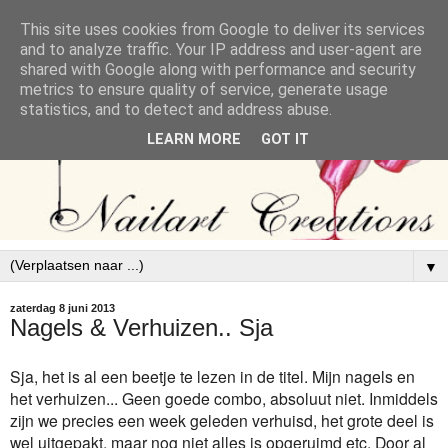
This site uses cookies from Google to deliver its services
and to analyze traffic. Your IP address and user-agent are
shared with Google along with performance and security
metrics to ensure quality of service, generate usage
statistics, and to detect and address abuse.
LEARN MORE
GOT IT
▼
zaterdag 8 juni 2013
Nagels & Verhuizen.. Sja
Sja, het is al een beetje te lezen in de titel. Mijn nagels en
het verhuizen... Geen goede combo, absoluut niet. Inmiddels
zijn we precies een week geleden verhuisd, het grote deel is
wel uitgepakt, maar nog niet alles is opgeruimd etc. Door al