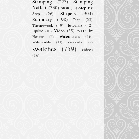
Stamping
(227)
Stamping
Nailart
(330)
Step By
Stash
(13)
Stripers
(304)
Step
(26)
Summary
(198)
Tags
(23)
Themeweek
(40)
Tutorials
(42)
Video
(35)
Update
(10)
W.I.C. by
Waterdecals
(16)
Herome
(6)
Watermarble
(11)
kleancolor
(8)
swatches
(759)
videos
(16)