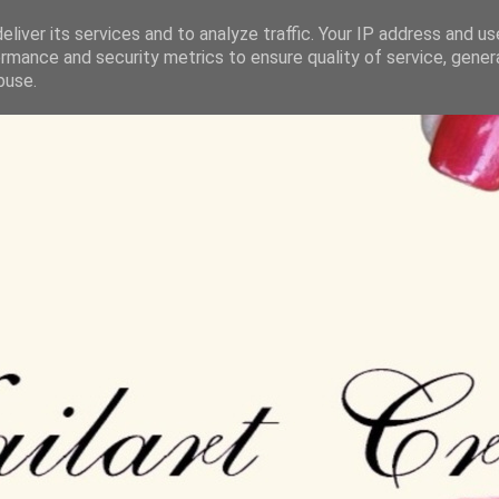
liver its services and to analyze traffic. Your IP address and u
rmance and security metrics to ensure quality of service, gene
buse.