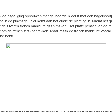
ik de nagel ging opbouwen met gel boorde ik eerst met een nagelboort
tje in de pinknagel, hier komt aan het einde de piercing in. Nadat het ga
ik de zilveren french manicure gaan maken. Het platte penseel en de r
k om de french strak te trekken. Maar maak de french manicure vooral z
nd bent!
de zilveren french manicure droog is kun je met de zwarte striper de 