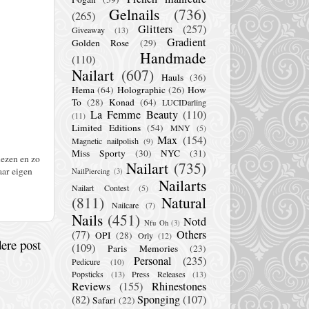
Gelnails
(736)
(265)
Glitters
(257)
Giveaway
(13)
Gradient
Golden Rose
(29)
Handmade
(110)
Nailart
(607)
Hauls
(36)
Hema
(64)
Holographic
(26)
How
To
(28)
Konad
(64)
LUCIDarling
La Femme Beauty
(110)
(11)
Limited Editions
(54)
MNY
(5)
Max
(154)
Magnetic nailpolish
(9)
Miss Sporty
(30)
NYC
(31)
lezen en zo
Nailart
(735)
aar eigen
NailPiercing
(3)
Nailarts
Nailart Contest
(5)
(811)
Natural
Nailcare
(7)
Nails
(451)
Notd
Nfu Oh
(3)
(77)
Others
OPI
(28)
Orly
(12)
ere post
(109)
Paris Memories
(23)
Personal
(235)
Pedicure
(10)
Popsticks
(13)
Press Releases
(13)
Reviews
(155)
Rhinestones
(82)
Sponging
(107)
Safari
(22)