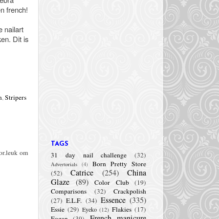
en french!
 nailart
en. Dit is
n
,
Stripers
TAGS
oor.leuk om
31 day nail challenge
(32)
Born Pretty Store
Advertorials
(4)
Catrice
(254)
China
(52)
Glaze
(89)
Color Club
(19)
Comparisons
(32)
Crackpolish
Essence
(335)
(27)
E.L.F.
(34)
Essie
(29)
Flakies
(17)
Eyeko
(12)
French manicure
Fogan
(39)