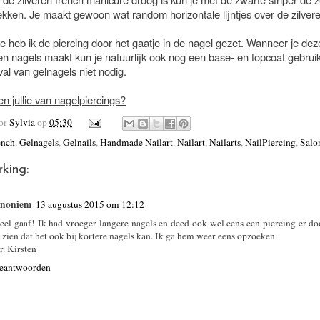
trekken. Je maakt gewoon wat random horizontale lijntjes over de zilver
te heb ik de piercing door het gaatje in de nagel gezet. Wanneer je deze
en nagels maakt kun je natuurlijk ook nog een base- en topcoat gebruik
val van gelnagels niet nodig.
n jullie van nagelpiercings?
oor
Sylvia
op
05:30
ench
,
Gelnagels
,
Gelnails
,
Handmade Nailart
,
Nailart
,
Nailarts
,
NailPiercing
,
Salo
king:
noniem
13 augustus 2015 om 12:12
eel gaaf! Ik had vroeger langere nagels en deed ook wel eens een piercing er d
e zien dat het ook bij kortere nagels kan. Ik ga hem weer eens opzoeken.
r. Kirsten
eantwoorden