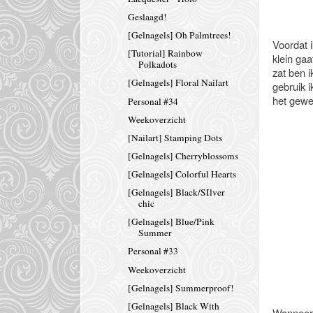
Geslaagd!
[Gelnagels] Oh Palmtrees!
Voordat 
[Tutorial] Rainbow
klein gaa
Polkadots
zat ben 
[Gelnagels] Floral Nailart
gebruik i
het gewe
Personal #34
Weekoverzicht
[Nailart] Stamping Dots
[Gelnagels] Cherryblossoms
[Gelnagels] Colorful Hearts
[Gelnagels] Black/SIlver
chic
[Gelnagels] Blue/Pink
Summer
Personal #33
Weekoverzicht
[Gelnagels] Summerproof!
[Gelnagels] Black With
Wanneer 