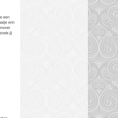
je een
atje erin
emover
oals jij
zebra