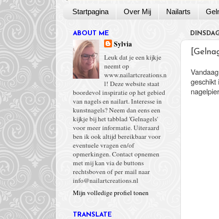
Startpagina
Over Mij
Nailarts
Gel
ABOUT ME
DINSDAG
Sylvia
[Gelna
Leuk dat je een kijkje
neemt op
Vandaag g
www.nailartcreations.n
geschikt 
l! Deze website staat
nagelpier
boordevol inspiratie op het gebied
van nagels en nailart. Interesse in
kunstnagels? Neem dan eens een
kijkje bij het tabblad 'Gelnagels'
voor meer informatie. Uiteraard
ben ik ook altijd bereikbaar voor
eventuele vragen en/of
opmerkingen. Contact opnemen
met mij kan via de buttons
rechtsboven of per mail naar
info@nailartcreations.nl
Mijn volledige profiel tonen
TRANSLATE