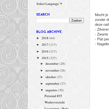
Select Language
▼
Mocht je 
SEARCH
zonder de
deze nail
- Zilvere
BLOG ARCHIVE
- Zwarte 
2018
(64)
- Plat p
►
- Nagelbo
2017
(117)
►
2016
(217)
►
2015
(327)
▼
december
(28)
►
november
(26)
►
oktober
(27)
►
september
(27)
►
augustus
(30)
▼
Personal #35
Weekoverzicht
Lacquester - Holo