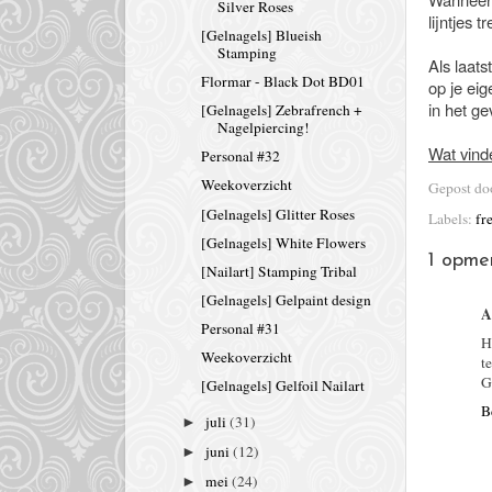
Silver Roses
lijntjes 
[Gelnagels] Blueish
Stamping
Als laats
Flormar - Black Dot BD01
op je eig
in het ge
[Gelnagels] Zebrafrench +
Nagelpiercing!
Wat vinde
Personal #32
Weekoverzicht
Gepost d
[Gelnagels] Glitter Roses
Labels:
fr
[Gelnagels] White Flowers
1 opmer
[Nailart] Stamping Tribal
[Gelnagels] Gelpaint design
A
Personal #31
H
Weekoverzicht
t
G
[Gelnagels] Gelfoil Nailart
B
juli
(31)
►
juni
(12)
►
mei
(24)
►