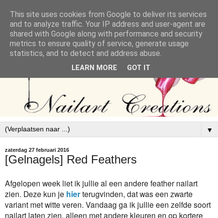
This site uses cookies from Google to deliver its services
and to analyze traffic. Your IP address and user-agent are
shared with Google along with performance and security
metrics to ensure quality of service, generate usage
statistics, and to detect and address abuse.
LEARN MORE
GOT IT
▼
zaterdag 27 februari 2016
[Gelnagels] Red Feathers
Afgelopen week liet ik jullie al een andere feather nailart
zien. Deze kun je
hier
terugvinden, dat was een zwarte
variant met witte veren. Vandaag ga ik jullie een zelfde soort
nailart laten zien, alleen met andere kleuren en op kortere