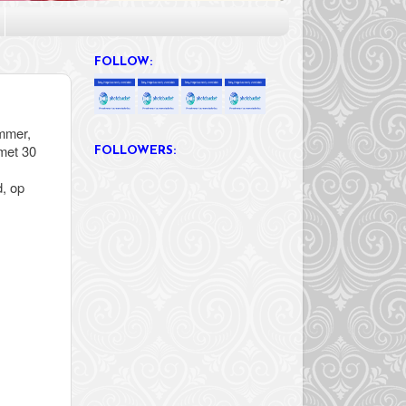
FOLLOW:
ammer,
 met 30
FOLLOWERS:
, op