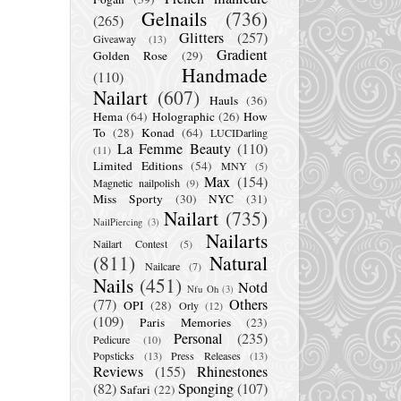
Gelnails
(736)
(265)
Glitters
(257)
Giveaway
(13)
Gradient
Golden Rose
(29)
Handmade
(110)
Nailart
(607)
Hauls
(36)
Hema
(64)
Holographic
(26)
How
To
(28)
Konad
(64)
LUCIDarling
La Femme Beauty
(110)
(11)
Limited Editions
(54)
MNY
(5)
Max
(154)
Magnetic nailpolish
(9)
Miss Sporty
(30)
NYC
(31)
Nailart
(735)
NailPiercing
(3)
Nailarts
Nailart Contest
(5)
(811)
Natural
Nailcare
(7)
Nails
(451)
Notd
Nfu Oh
(3)
(77)
Others
OPI
(28)
Orly
(12)
(109)
Paris Memories
(23)
Personal
(235)
Pedicure
(10)
Popsticks
(13)
Press Releases
(13)
Reviews
(155)
Rhinestones
(82)
Sponging
(107)
Safari
(22)