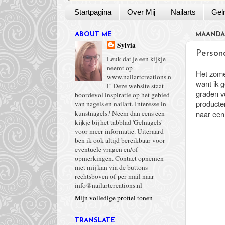
Startpagina
Over Mij
Nailarts
Gel
ABOUT ME
MAANDAG
Sylvia
Person
Leuk dat je een kijkje
neemt op
Het zome
www.nailartcreations.n
want ik 
l! Deze website staat
graden vo
boordevol inspiratie op het gebied
producte
van nagels en nailart. Interesse in
naar een
kunstnagels? Neem dan eens een
kijkje bij het tabblad 'Gelnagels'
voor meer informatie. Uiteraard
ben ik ook altijd bereikbaar voor
eventuele vragen en/of
opmerkingen. Contact opnemen
met mij kan via de buttons
rechtsboven of per mail naar
info@nailartcreations.nl
Mijn volledige profiel tonen
TRANSLATE