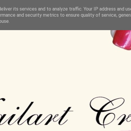
liver its services and to analyze traffic. Your IP address and u
rmance and security metrics to ensure quality of service, gene
buse.