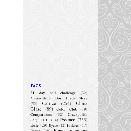
TAGS
31 day nail challenge
(32)
Born Pretty Store
Advertorials
(4)
Catrice
(254)
China
(52)
Glaze
(89)
Color Club
(19)
Comparisons
(32)
Crackpolish
Essence
(335)
(27)
E.L.F.
(34)
Essie
(29)
Flakies
(17)
Eyeko
(12)
French manicure
Fogan
(39)