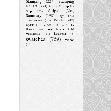
Stamping
(227)
Stamping
Nailart
(330)
Step By
Stash
(13)
Stripers
(304)
Step
(26)
Summary
(198)
Tags
(23)
Themeweek
(40)
Tutorials
(42)
Video
(35)
Update
(10)
W.I.C. by
Waterdecals
(16)
Herome
(6)
Watermarble
(11)
kleancolor
(8)
swatches
(759)
videos
(16)