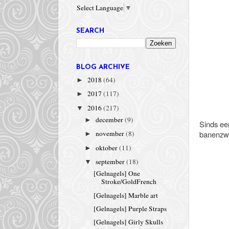
Select Language
▼
SEARCH
BLOG ARCHIVE
2018
(64)
►
2017
(117)
►
2016
(217)
▼
december
(9)
►
Sinds ee
banenzw
november
(8)
►
oktober
(11)
►
september
(18)
▼
[Gelnagels] One
Stroke/GoldFrench
[Gelnagels] Marble art
[Gelnagels] Purple Straps
[Gelnagels] Girly Skulls