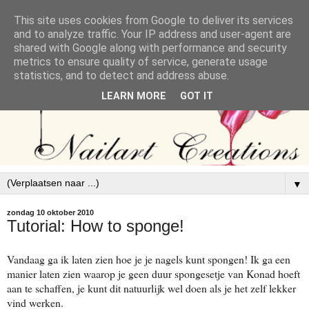
This site uses cookies from Google to deliver its services
and to analyze traffic. Your IP address and user-agent are
shared with Google along with performance and security
metrics to ensure quality of service, generate usage
statistics, and to detect and address abuse.
LEARN MORE
GOT IT
▼
zondag 10 oktober 2010
Tutorial: How to sponge!
Vandaag ga ik laten zien hoe je je nagels kunt spongen! Ik ga een
manier laten zien waarop je geen duur spongesetje van Konad hoeft
aan te schaffen, je kunt dit natuurlijk wel doen als je het zelf lekker
vind werken.