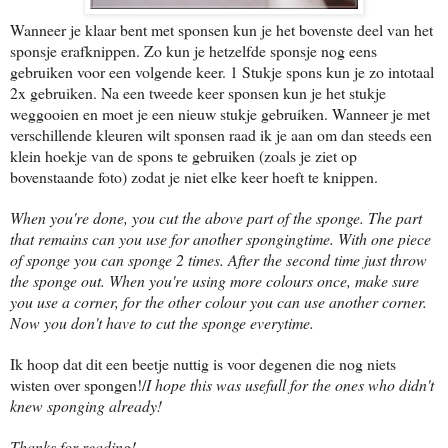
Wanneer je klaar bent met sponsen kun je het bovenste deel van het
sponsje erafknippen. Zo kun je hetzelfde sponsje nog eens
gebruiken voor een volgende keer. 1 Stukje spons kun je zo intotaal
2x gebruiken. Na een tweede keer sponsen kun je het stukje
weggooien en moet je een nieuw stukje gebruiken. Wanneer je met
verschillende kleuren wilt sponsen raad ik je aan om dan steeds een
klein hoekje van de spons te gebruiken (zoals je ziet op
bovenstaande foto) zodat je niet elke keer hoeft te knippen.
When you're done, you cut the above part of the sponge. The part
that remains can you use for another spongingtime. With one piece
of sponge you can sponge 2 times. After the second time just throw
the sponge out. When you're using more colours once, make sure
you use a corner, for the other colour you can use another corner.
Now you don't have to cut the sponge everytime.
Ik hoop dat dit een beetje nuttig is voor degenen die nog niets
wisten over spongen!/
I hope this was usefull for the ones who didn't
knew sponging already!
Thanks for reading!