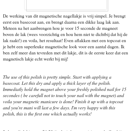
De werking van dit magnetische nagellakje is vrij simpel. Je brengt
eerst een basecoat aan, en brengt daarna een dikke laag lak aan.
Meteen na het aanbrengen hou je voor 15 seconde de magneet
boven de lak (wees voorzichtig en hou hem niet te dichtbij dat hij de
lak raakt!) en voila, het resultaat! Even aflakken met een topcoat en
je hebt een superleuke magnetische look voor een aantal dagen. Ik
ben zelf meer dan tevreden met dit lakje, dit is de eerste keer dat een
magnetisch lakje echt werkt bij mij!
The use of this polish is pretty simple. Start with applying a
basecoat. Let this dry and apply a thick layer of the polish.
Immediatly hold the magnet above your freshly polished nail for 15
secondes ( be carefull not to touch your nail with the magnet) and
voila your magnetic manicure is done! Finish it up with a topcoat
and you're mani will last a few days. I'm very happy with this
polish, this is the first one which actually works!