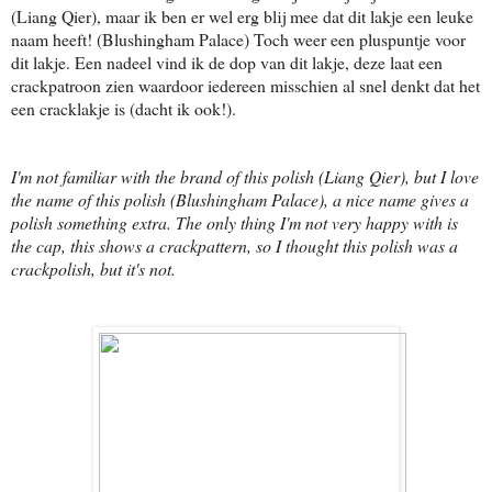
(Liang Qier), maar ik ben er wel erg blij mee dat dit lakje een leuke
naam heeft! (Blushingham Palace) Toch weer een pluspuntje voor
dit lakje. Een nadeel vind ik de dop van dit lakje, deze laat een
crackpatroon zien waardoor iedereen misschien al snel denkt dat het
een cracklakje is (dacht ik ook!).
I'm not familiar with the brand of this polish (Liang Qier), but I love
the name of this polish (Blushingham Palace), a nice name gives a
polish something extra. The only thing I'm not very happy with is
the cap, this shows a crackpattern, so I thought this polish was a
crackpolish, but it's not.