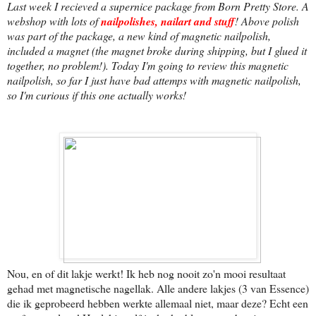
Last week I recieved a supernice package from Born Pretty Store. A
webshop with lots of
nailpolishes, nailart and stuff
! Above polish
was part of the package, a new kind of magnetic nailpolish,
included a magnet (the magnet broke during shipping, but I glued it
together, no problem!). Today I'm going to review this magnetic
nailpolish, so far I just have bad attemps with magnetic nailpolish,
so I'm curious if this one actually works!
Nou, en of dit lakje werkt! Ik heb nog nooit zo'n mooi resultaat
gehad met magnetische nagellak. Alle andere lakjes (3 van Essence)
die ik geprobeerd hebben werkte allemaal niet, maar deze? Echt een