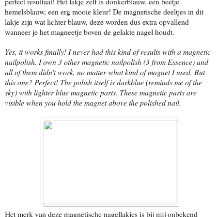
perfect resultaat! Het lakje zelf is donkerblauw, een beetje
hemelsblauw, een erg mooie kleur! De magnetische deeltjes in dit
lakje zijn wat lichter blauw, deze worden dus extra opvallend
wanneer je het magneetje boven de gelakte nagel houdt.
Yes, it works finally! I never had this kind of results with a magnetic
nailpolish. I own 3 other magnetic nailpolish (3 from Essence) and
all of them didn't work, no matter what kind of magnet I used. But
this one? Perfect! The polish itself is darkblue (reminds me of the
sky) with lighter blue magnetic parts. These magnetic parts are
visible when you hold the magnet above the polished nail.
Het merk van deze magnetische nagellakjes is bij mij onbekend