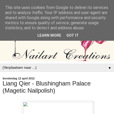
This site uses cookies from Google to deliver its services
and to analyze traffic. Your IP address and user-agent are
shared with Google along with performance and security
metrics to ensure quality of service, generate usage
statistics, and to detect and address abuse.
LEARN MORE
GOT IT
▼
donderdag 12 april 2012
Liang Qier - Blushingham Palace
(Magetic Nailpolish)