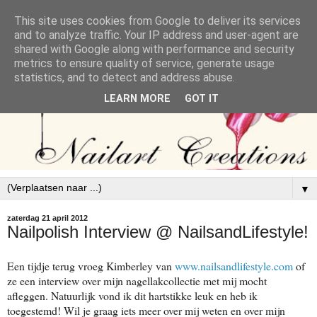
This site uses cookies from Google to deliver its services
and to analyze traffic. Your IP address and user-agent are
shared with Google along with performance and security
metrics to ensure quality of service, generate usage
statistics, and to detect and address abuse.
LEARN MORE
GOT IT
▼
zaterdag 21 april 2012
Nailpolish Interview @ NailsandLifestyle!
Een tijdje terug vroeg Kimberley van
www.nailsandlifestyle.com
of
ze een interview over mijn nagellakcollectie met mij mocht
afleggen. Natuurlijk vond ik dit hartstikke leuk en heb ik
toegestemd! Wil je graag iets meer over mij weten en over mijn