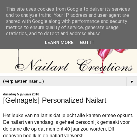
This site uses cookies from Google to deliver its services
and to analyze traffic. Your IP address and user-agent are
shared with Google along with performance and security
metrics to ensure quality of service, generate usage
statistics, and to detect and address abuse.
LEARN MORE
GOT IT
▼
dinsdag 5 januari 2016
[Gelnagels] Personalized Nailart
Het leuke van nailart is dat je echt alle kanten ermee opkunt.
De nailart van vandaag is geheel persoonlijk gemaakt voor
de dame die op dat moment 40 jaar zou worden. Dit
gegeven heb ik in de nailart verwerkt!