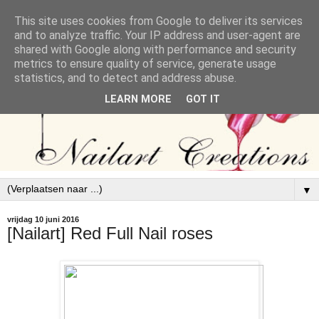
This site uses cookies from Google to deliver its services
and to analyze traffic. Your IP address and user-agent are
shared with Google along with performance and security
metrics to ensure quality of service, generate usage
statistics, and to detect and address abuse.
LEARN MORE
GOT IT
▼
vrijdag 10 juni 2016
[Nailart] Red Full Nail roses