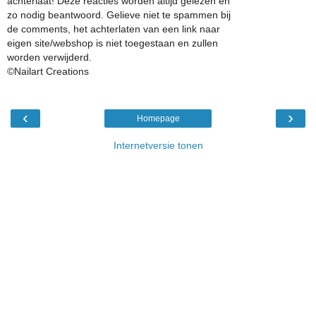
achterlaat! Deze reacties worden altijd gelezen en
zo nodig beantwoord. Gelieve niet te spammen bij
de comments, het achterlaten van een link naar
eigen site/webshop is niet toegestaan en zullen
worden verwijderd.
©Nailart Creations
‹
›
Homepage
Internetversie tonen