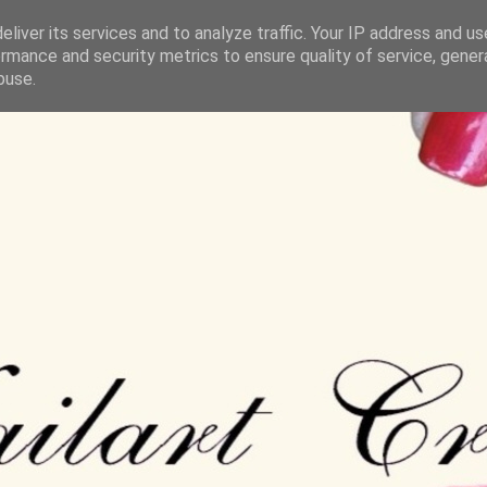
liver its services and to analyze traffic. Your IP address and u
rmance and security metrics to ensure quality of service, gene
buse.