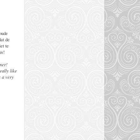
goude
dat de
et te
us!
mmer!
eally like
s a very