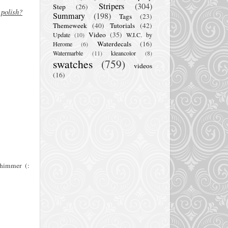
Stripers
(304)
Step
(26)
 polish?
Summary
(198)
Tags
(23)
Themeweek
(40)
Tutorials
(42)
Video
(35)
Update
(10)
W.I.C. by
Waterdecals
(16)
Herome
(6)
Watermarble
(11)
kleancolor
(8)
swatches
(759)
videos
(16)
shimmer (: