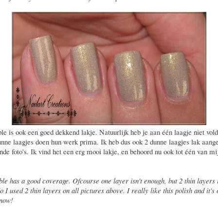
ble is ook een goed dekkend lakje. Natuurlijk heb je aan één laagje niet vol
nne laagjes doen hun werk prima. Ik heb dus ook 2 dunne laagjes lak aang
nde foto's. Ik vind het een erg mooi lakje, en behoord nu ook tot één van mi
ble has a good coverage. Ofcourse one layer isn't enough, but 2 thin layers 
 I used 2 thin layers on all pictures above. I really like this polish and it's
 now!