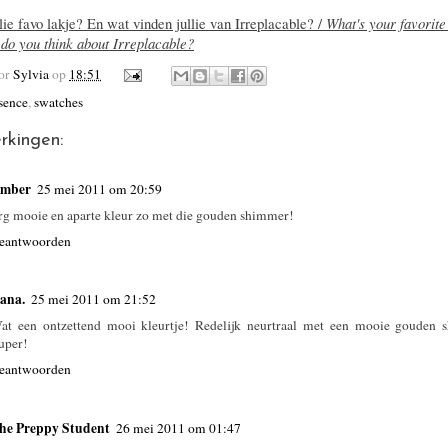
llie favo lakje? En wat vinden jullie van Irreplacable? /
What's your favorite
do you think about Irreplacable?
oor
Sylvia
op
18:51
sence
,
swatches
rkingen:
mber
25 mei 2011 om 20:59
rg mooie en aparte kleur zo met die gouden shimmer!
eantwoorden
ana.
25 mei 2011 om 21:52
at een ontzettend mooi kleurtje! Redelijk neurtraal met een mooie gouden 
uper!
eantwoorden
he Preppy Student
26 mei 2011 om 01:47