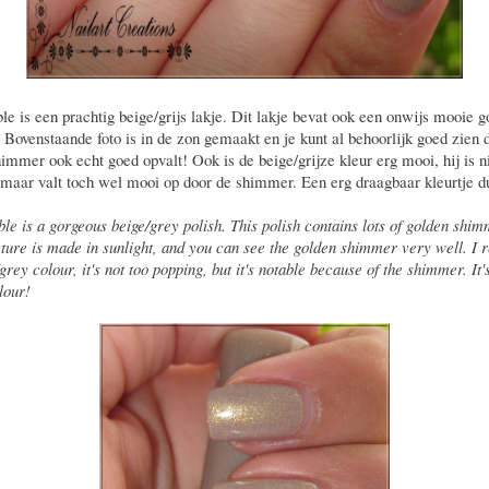
ble is een prachtig beige/grijs lakje. Dit lakje bevat ook een onwijs mooie 
Bovenstaande foto is in de zon gemaakt en je kunt al behoorlijk goed zien 
immer ook echt goed opvalt! Ook is de beige/grijze kleur erg mooi, hij is ni
 maar valt toch wel mooi op door de shimmer. Een erg draagbaar kleurtje d
ble is a gorgeous beige/grey polish. This polish contains lots of golden shi
ture is made in sunlight, and you can see the golden shimmer very well. I r
grey colour, it's not too popping, but it's notable because of the shimmer. It'
lour!