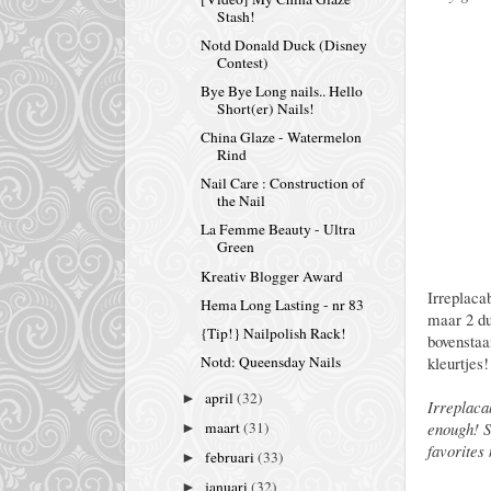
Stash!
Notd Donald Duck (Disney
Contest)
Bye Bye Long nails.. Hello
Short(er) Nails!
China Glaze - Watermelon
Rind
Nail Care : Construction of
the Nail
La Femme Beauty - Ultra
Green
Kreativ Blogger Award
Irreplaca
Hema Long Lasting - nr 83
maar 2 du
{Tip!} Nailpolish Rack!
bovenstaa
kleurtjes!
Notd: Queensday Nails
april
(32)
►
Irreplaca
enough! So
maart
(31)
►
favorites
februari
(33)
►
januari
(32)
►