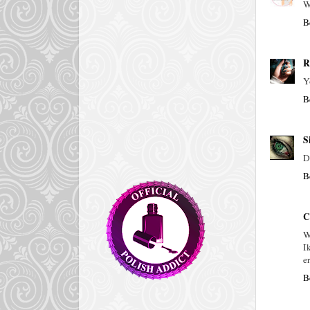
W
B
R
Y
B
S
D
B
C
W
I
e
B