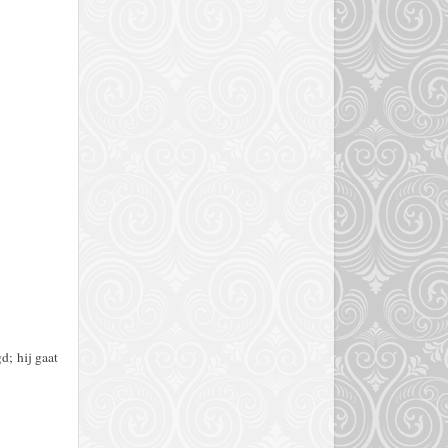
d; hij gaat