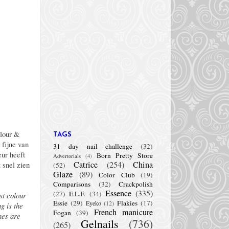
olour &
TAGS
 fijne van
31 day nail challenge
(32)
eur heeft
Born Pretty Store
Advertorials
(4)
Catrice
(254)
China
t snel zien
(52)
Glaze
(89)
Color Club
(19)
Comparisons
(32)
Crackpolish
Essence
(335)
(27)
E.L.F.
(34)
st colour
Essie
(29)
Flakies
(17)
Eyeko
(12)
g is the
French manicure
Fogan
(39)
hes are
Gelnails
(736)
(265)