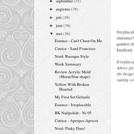
september
(35)
►
augustus
(38)
►
juli
(39)
►
juni
(38)
►
Irreplaca
mei
(36)
▼
shimmer! 
Essence - Can't Cheat On Me
gouden sh
Catrice - Sand Francisco
knallend,
Notd: Baroque Style
Irreplaca
Week Summary
Above pic
Review Acrylic Mold
the beige/
(Moon/Star shape)
suiting co
Yellow With Broken
Hearted
My First Set Gelnails
Essence - Irreplacable
BK Nailpolish - Nr 05
Catrice - Apropos Apricot
Notd: Pinky Dare!