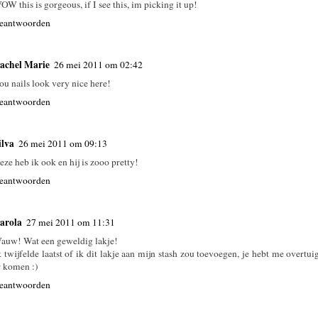
OW this is gorgeous, if I see this, im picking it up!
eantwoorden
achel Marie
26 mei 2011 om 02:42
ou nails look very nice here!
eantwoorden
ilva
26 mei 2011 om 09:13
eze heb ik ook en hij is zooo pretty!
eantwoorden
arola
27 mei 2011 om 11:31
auw! Wat een geweldig lakje!
k twijfelde laatst of ik dit lakje aan mijn stash zou toevoegen, je hebt me overtuig
r komen :)
eantwoorden