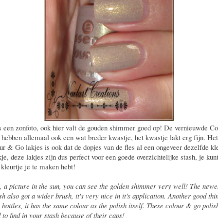
een zonfoto, ook hier valt de gouden shimmer goed op! De vernieuwde C
 hebben allemaal ook een wat breder kwastje, het kwastje lakt erg fijn. Het
ur & Go lakjes is ook dat de dopjes van de fles al een ongeveer dezelfde kl
kje, deze lakjes zijn dus perfect voor een goede overzichtelijke stash, je kun
kleurtje je te maken hebt!
, a picture in the sun, you can see the golden shimmer very well! The newe
h also got a wider brush, it's very nice in it's application. Another good thin
 bottles, it has the same colour as the polish itself. These colour & go polis
 to find in your stash because of their caps!