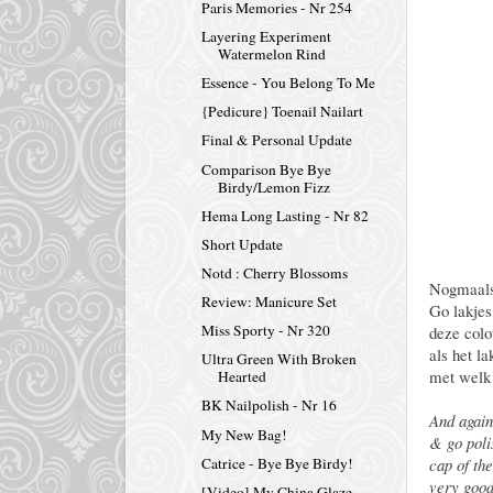
Paris Memories - Nr 254
Layering Experiment
Watermelon Rind
Essence - You Belong To Me
{Pedicure} Toenail Nailart
Final & Personal Update
Comparison Bye Bye
Birdy/Lemon Fizz
Hema Long Lasting - Nr 82
Short Update
Notd : Cherry Blossoms
Nogmaals 
Review: Manicure Set
Go lakjes
Miss Sporty - Nr 320
deze colo
als het la
Ultra Green With Broken
met welk 
Hearted
BK Nailpolish - Nr 16
And again
My New Bag!
& go polis
cap of the
Catrice - Bye Bye Birdy!
very good
[Video] My China Glaze