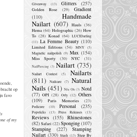
Glitters
(257)
Giveaway
(13)
Gradient
Golden Rose
(29)
Handmade
(110)
Nailart
(607)
Hauls
(36)
Hema
(64)
Holographic
(26)
How
To
(28)
Konad
(64)
LUCIDarling
La Femme Beauty
(110)
(11)
Limited Editions
(54)
MNY
(5)
Max
(154)
Magnetic nailpolish
(9)
Miss Sporty
(30)
NYC
(31)
Nailart
(735)
NailPiercing
(3)
Nailarts
Nailart Contest
(5)
(811)
Natural
Nailcare
(7)
doende,
Nails
(451)
Notd
ebracht op
Nfu Oh
(3)
(77)
Others
jn favo
OPI
(28)
Orly
(12)
(109)
Paris Memories
(23)
Personal
(235)
Pedicure
(10)
Popsticks
(13)
Press Releases
(13)
is
Reviews
(155)
Rhinestones
 one of my
(82)
Sponging
(107)
Safari
(22)
Stamping
(227)
Stamping
Nailart
(330)
Step By
Stash
(13)