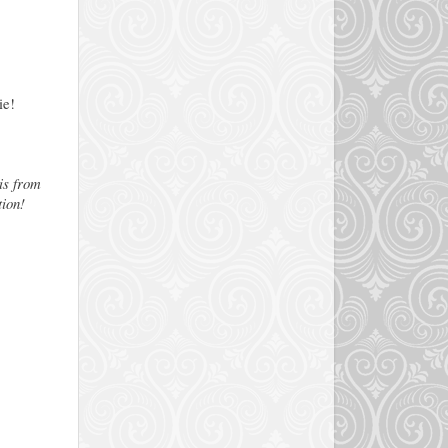
ie!
is from
tion!