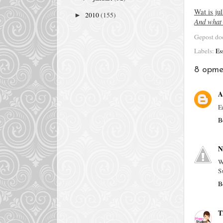
Wat is ju
2010
(155)
►
And what 
Gepost d
Labels:
Es
8 opme
A
E
B
N
W
S
B
T