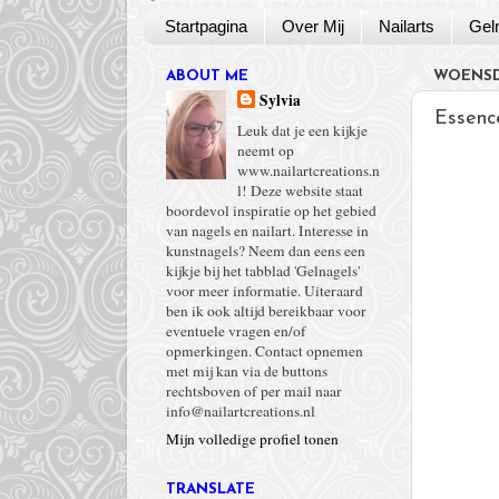
Startpagina
Over Mij
Nailarts
Gel
ABOUT ME
WOENSDA
Sylvia
Essence
Leuk dat je een kijkje
neemt op
www.nailartcreations.n
l! Deze website staat
boordevol inspiratie op het gebied
van nagels en nailart. Interesse in
kunstnagels? Neem dan eens een
kijkje bij het tabblad 'Gelnagels'
voor meer informatie. Uiteraard
ben ik ook altijd bereikbaar voor
eventuele vragen en/of
opmerkingen. Contact opnemen
met mij kan via de buttons
rechtsboven of per mail naar
info@nailartcreations.nl
Mijn volledige profiel tonen
TRANSLATE