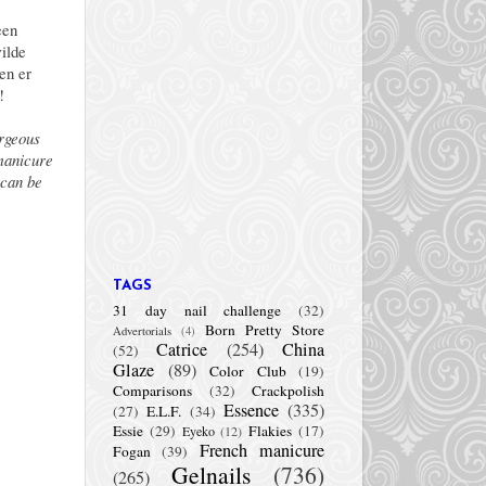
een
ilde
en er
!
orgeous
 manicure
 can be
TAGS
31 day nail challenge
(32)
Born Pretty Store
Advertorials
(4)
Catrice
(254)
China
(52)
Glaze
(89)
Color Club
(19)
Comparisons
(32)
Crackpolish
Essence
(335)
(27)
E.L.F.
(34)
Essie
(29)
Flakies
(17)
Eyeko
(12)
French manicure
Fogan
(39)
Gelnails
(736)
(265)