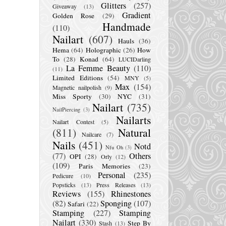
Glitters
(257)
Giveaway
(13)
Gradient
Golden Rose
(29)
Handmade
(110)
Nailart
(607)
Hauls
(36)
Hema
(64)
Holographic
(26)
How
To
(28)
Konad
(64)
LUCIDarling
La Femme Beauty
(110)
(11)
Limited Editions
(54)
MNY
(5)
Max
(154)
Magnetic nailpolish
(9)
Miss Sporty
(30)
NYC
(31)
Nailart
(735)
NailPiercing
(3)
Nailarts
Nailart Contest
(5)
(811)
Natural
Nailcare
(7)
Nails
(451)
Notd
Nfu Oh
(3)
(77)
Others
OPI
(28)
Orly
(12)
(109)
Paris Memories
(23)
Personal
(235)
Pedicure
(10)
Popsticks
(13)
Press Releases
(13)
Reviews
(155)
Rhinestones
(82)
Sponging
(107)
Safari
(22)
Stamping
(227)
Stamping
Nailart
(330)
Step By
Stash
(13)