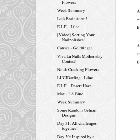
Flowers
Week Summary
A
Let's Brainstorm!
w
E.L.F. - Lilac
B
[Video] Sorting Your
Nailpolishes!
A
Catrice - Goldfinger
e
Viva La Nails Mothersday
Contest!
B
Notd: Cracking Flowers
LUCIDarling - Lilac
E.L.F. - Desert Haze
Max - LA Blue
Week Summary
Some Random Gelnail
Designs
Day 31: All challenges
together!
Day 30: Inspired by a