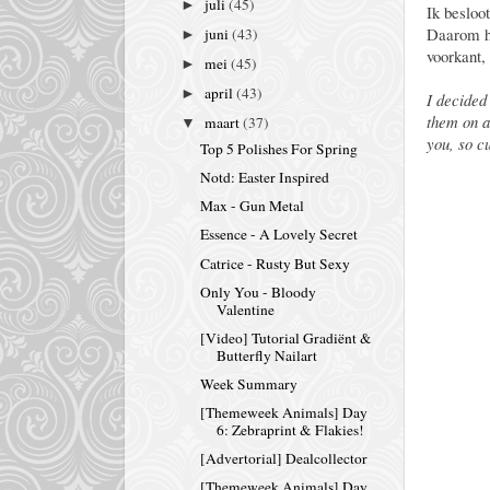
juli
(45)
►
Ik besloot
Daarom he
juni
(43)
►
voorkant,
mei
(45)
►
april
(43)
►
I decided 
them on al
maart
(37)
▼
you, so c
Top 5 Polishes For Spring
Notd: Easter Inspired
Max - Gun Metal
Essence - A Lovely Secret
Catrice - Rusty But Sexy
Only You - Bloody
Valentine
[Video] Tutorial Gradiënt &
Butterfly Nailart
Week Summary
[Themeweek Animals] Day
6: Zebraprint & Flakies!
[Advertorial] Dealcollector
[Themeweek Animals] Day