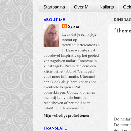
Startpagina
Over Mij
Nailarts
Gel
ABOUT ME
DINSDAG
Sylvia
[Theme
Leuk dat je een kijkje
neemt op
www.nailartcreations.n
l! Deze website staat
boordevol inspiratie op het gebied
van nagels en nailart. Interesse in
kunstnagels? Neem dan eens een
kijkje bij het tabblad 'Gelnagels'
voor meer informatie. Uiteraard
ben ik ook altijd bereikbaar voor
eventuele vragen en/of
opmerkingen. Contact opnemen
met mij kan via de buttons
rechtsboven of per mail naar
info@nailartcreations.nl
Mijn volledige profiel tonen
De nailar
De tutoria
TRANSLATE
draai te 