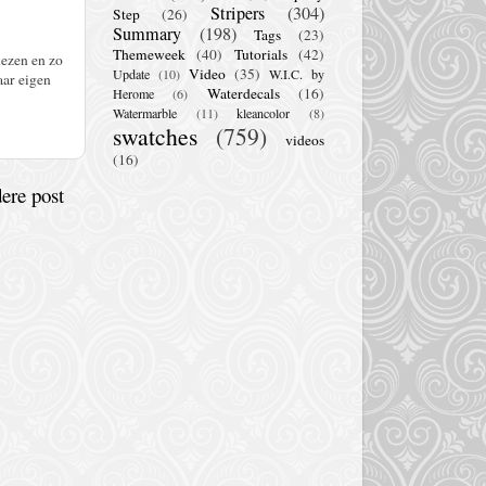
Stripers
(304)
Step
(26)
Summary
(198)
Tags
(23)
Themeweek
(40)
Tutorials
(42)
lezen en zo
Video
(35)
Update
(10)
W.I.C. by
aar eigen
Waterdecals
(16)
Herome
(6)
Watermarble
(11)
kleancolor
(8)
swatches
(759)
videos
(16)
ere post