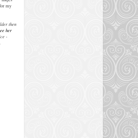
 for my
older then
see her
ce -
.