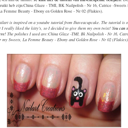
bruikt heb zijn:China Glaze - TMI, BK Nailpolish - Nr 16, Catrice -Sweets
La Femme Beauty - Ebony en Golden Rose - Nr 02 (Flakies).
ailart is inspired on a youtube tutorial from Ihaveacupcake. The tutorial is 
 I really liked the kitty's, so I decided to give them my own twist! Y
ou can 
ere!
The polishes I used are:China Glaze -TMI, Bk Nailpolish - Nr 16, Catri
r my Sweets, La Femme Beauty - Ebony and Golden Rose - Nr 02 (Flakies)