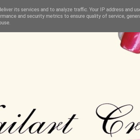
liver its services and to analyze traffic. Your IP address and u
rmance and security metrics to ensure quality of service, gene
buse.