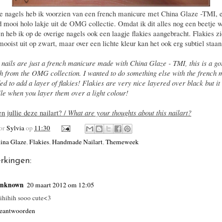
e nagels heb ik voorzien van een french manicure met China Glaze -TMI, 
d mooi holo lakje uit de OMG collectie. Omdat ik dit alles nog een beetje w
en heb ik op de overige nagels ook een laagje flakies aangebracht. Flakies zi
mooist uit op zwart, maar over een lichte kleur kan het ook erg subtiel staan
 nails are just a french manicure made with China Glaze - TMI, this is a g
sh from the OMG collection. I wanted to do something else with the french
ed to add a layer of flakies! Flakies are very nice layered over black but it
ile when you layer them over a light colour!
n jullie deze nailart? /
What are your thoughts about this nailart?
oor
Sylvia
op
11:30
ina Glaze
,
Flakies
,
Handmade Nailart
,
Themeweek
rkingen:
nknown
20 maart 2012 om 12:05
ihihih sooo cute<3
eantwoorden