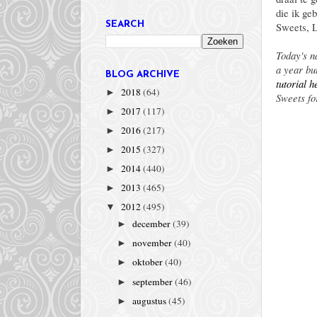
die ik ge
Sweets, 
SEARCH
Today's n
a year but
BLOG ARCHIVE
tutorial h
2018
(64)
►
Sweets fo
2017
(117)
►
2016
(217)
►
2015
(327)
►
2014
(440)
►
2013
(465)
►
2012
(495)
▼
december
(39)
►
november
(40)
►
oktober
(40)
►
september
(46)
►
augustus
(45)
►