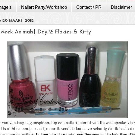
nagels
Nailart Party/Workshop
Contact / PR
Disclaimer
 20 MAART 2012
week Animals] Day 2: Flakies & Kitty
t van vandaag is geïnspireerd op een nailart tutorial van Ihaveacupcake via 
l is al bijna een jaar oud, maar ik vond de katjes zo schattig dat ik besloot 
geven aan de nailart.
Je kunt hier de tutorial van Ihaveacupcake bekijken!
De 