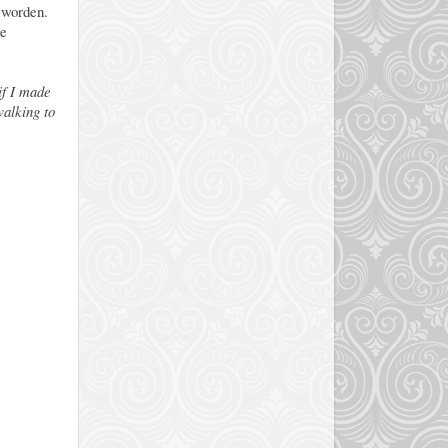
k worden.
de
if I made
walking to