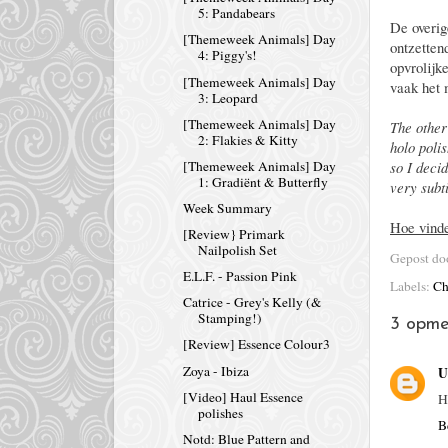
5: Pandabears
De overig
[Themeweek Animals] Day
ontzetten
4: Piggy's!
opvrolijk
[Themeweek Animals] Day
vaak het 
3: Leopard
[Themeweek Animals] Day
The other
2: Flakies & Kitty
holo poli
so I decid
[Themeweek Animals] Day
1: Gradiënt & Butterfly
very subt
Week Summary
Hoe vinde
[Review} Primark
Nailpolish Set
Gepost d
E.L.F. - Passion Pink
Labels:
Ch
Catrice - Grey's Kelly (&
Stamping!)
3 opme
[Review] Essence Colour3
Zoya - Ibiza
U
[Video] Haul Essence
H
polishes
B
Notd: Blue Pattern and