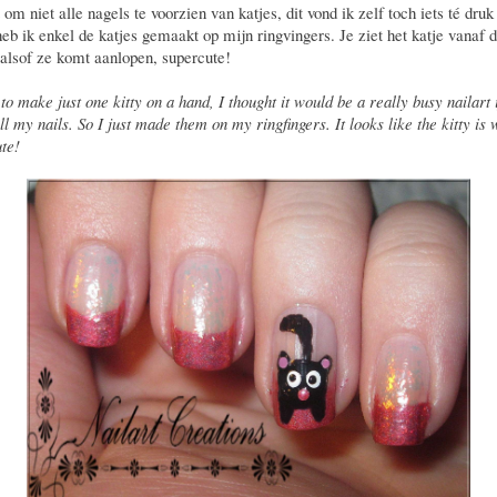
 om niet alle nagels te voorzien van katjes, dit vond ik zelf toch iets té dru
b ik enkel de katjes gemaakt op mijn ringvingers. Je ziet het katje vanaf 
 alsof ze komt aanlopen, supercute!
to make just one kitty on a hand, I thought it would be a really busy nailart 
l my nails. So I just made them on my ringfingers. It looks like the kitty is 
ute!