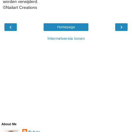
worden verwijderd.
©Nailart Creations
‹
›
Homepage
Internetversie tonen
About Me