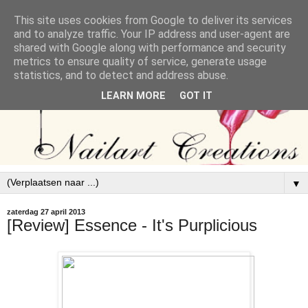
This site uses cookies from Google to deliver its services
and to analyze traffic. Your IP address and user-agent are
shared with Google along with performance and security
metrics to ensure quality of service, generate usage
statistics, and to detect and address abuse.
LEARN MORE
GOT IT
▼
zaterdag 27 april 2013
[Review] Essence - It's Purplicious