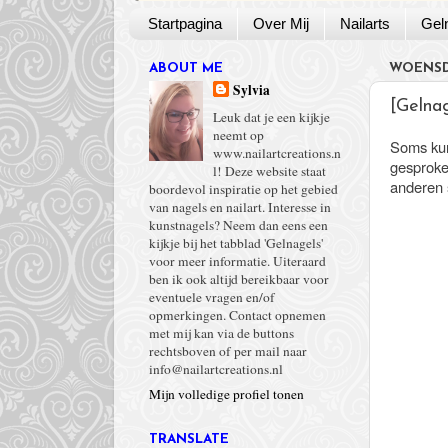
Startpagina
Over Mij
Nailarts
Gel
ABOUT ME
WOENSD
Sylvia
[Gelnag
Leuk dat je een kijkje
neemt op
Soms kun
www.nailartcreations.n
gesproken
l! Deze website staat
anderen 
boordevol inspiratie op het gebied
van nagels en nailart. Interesse in
kunstnagels? Neem dan eens een
kijkje bij het tabblad 'Gelnagels'
voor meer informatie. Uiteraard
ben ik ook altijd bereikbaar voor
eventuele vragen en/of
opmerkingen. Contact opnemen
met mij kan via de buttons
rechtsboven of per mail naar
info@nailartcreations.nl
Mijn volledige profiel tonen
TRANSLATE