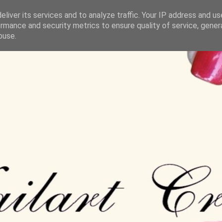
liver its services and to analyze traffic. Your IP address and u
rmance and security metrics to ensure quality of service, gene
buse.