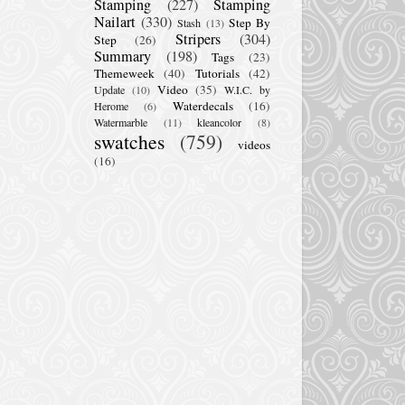
Stamping
(227)
Stamping
Nailart
(330)
Step By
Stash
(13)
Stripers
(304)
Step
(26)
Summary
(198)
Tags
(23)
Themeweek
(40)
Tutorials
(42)
Video
(35)
Update
(10)
W.I.C. by
Waterdecals
(16)
Herome
(6)
Watermarble
(11)
kleancolor
(8)
swatches
(759)
videos
(16)