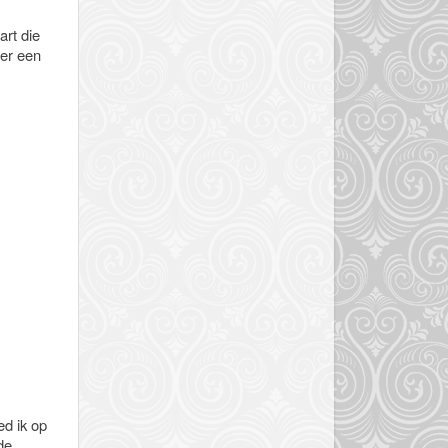
art die
eer een
ed ik op
de