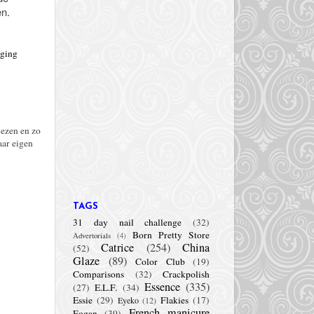
en.
ging
lezen en zo
aar eigen
TAGS
31 day nail challenge
(32)
Born Pretty Store
Advertorials
(4)
Catrice
(254)
China
(52)
Glaze
(89)
Color Club
(19)
Comparisons
(32)
Crackpolish
Essence
(335)
(27)
E.L.F.
(34)
Essie
(29)
Flakies
(17)
Eyeko
(12)
French manicure
Fogan
(39)