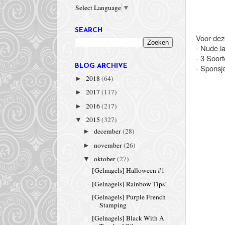
Select Language
▼
SEARCH
Voor dez
- Nude la
- 3 Soort
- Sponsj
BLOG ARCHIVE
2018
(64)
►
2017
(117)
►
2016
(217)
►
2015
(327)
▼
december
(28)
►
november
(26)
►
oktober
(27)
▼
[Gelnagels] Halloween #1
[Gelnagels] Rainbow Tips!
[Gelnagels] Purple French
Stamping
[Gelnagels] Black With A