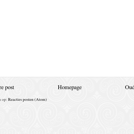
e post
Homepage
Oud
n op:
Reacties posten (Atom)