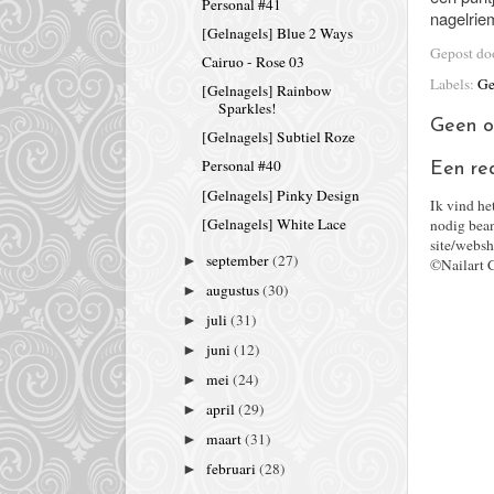
Personal #41
nagelriem
[Gelnagels] Blue 2 Ways
Gepost d
Cairuo - Rose 03
Labels:
Ge
[Gelnagels] Rainbow
Sparkles!
Geen o
[Gelnagels] Subtiel Roze
Personal #40
Een re
[Gelnagels] Pinky Design
Ik vind he
[Gelnagels] White Lace
nodig bean
site/websh
september
(27)
►
©Nailart 
augustus
(30)
►
juli
(31)
►
juni
(12)
►
mei
(24)
►
april
(29)
►
maart
(31)
►
februari
(28)
►