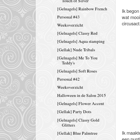
Touch of Silver
[Gelnagels] Rainbow French
Ik begon 
wat mooie
Personal #43
circusact
Weekoverzicht
[Gelnagels] Classy Red
[Gelnagels] Aqua stamping
[Gellak] Nude Tribals
[Gelnagels] Me To You
Teddy's
[Gelnagels] Soft Roses
Personal #42
Weekoverzicht
Halloween in de Salon 2015
[Gelnagels] Flower Accent
[Gellak] Party Dots
[Gelnagels] Classy Gold
Glitters
Ik maakte
[Gellak] Blue Palmtree
een punt