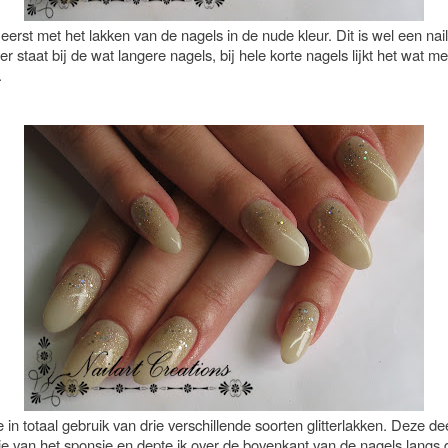
eerst met het lakken van de nagels in de nude kleur. Dit is wel een nail
r staat bij de wat langere nagels, bij hele korte nagels lijkt het wat m
.
 in totaal gebruik van drie verschillende soorten glitterlakken. Deze de
je van het sponsje en depte ik over de bovenkant van de nagels langs 