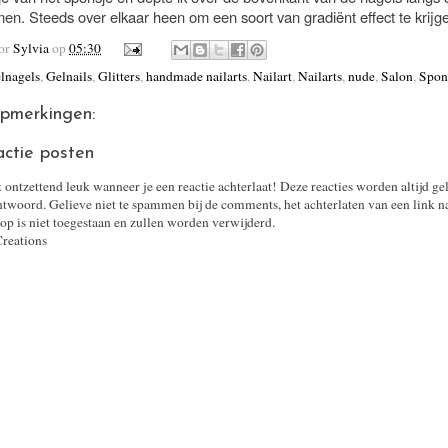
en. Steeds over elkaar heen om een soort van gradiënt effect te krijg
oor
Sylvia
op
05:30
lnagels
,
Gelnails
,
Glitters
,
handmade nailarts
,
Nailart
,
Nailarts
,
nude
,
Salon
,
Spon
pmerkingen:
actie posten
t ontzettend leuk wanneer je een reactie achterlaat! Deze reacties worden altijd ge
twoord. Gelieve niet te spammen bij de comments, het achterlaten van een link n
op is niet toegestaan en zullen worden verwijderd.
Creations