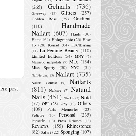
Gelnails
(736)
(265)
Glitters
(257)
Giveaway
(13)
Gradient
Golden Rose
(29)
Handmade
(110)
Nailart
(607)
Hauls
(36)
Hema
(64)
Holographic
(26)
How
To
(28)
Konad
(64)
LUCIDarling
La Femme Beauty
(110)
(11)
Limited Editions
(54)
MNY
(5)
Max
(154)
Magnetic nailpolish
(9)
Miss Sporty
(30)
NYC
(31)
Nailart
(735)
NailPiercing
(3)
Nailarts
Nailart Contest
(5)
ere post
(811)
Natural
Nailcare
(7)
Nails
(451)
Notd
Nfu Oh
(3)
(77)
Others
OPI
(28)
Orly
(12)
(109)
Paris Memories
(23)
Personal
(235)
Pedicure
(10)
Popsticks
(13)
Press Releases
(13)
Reviews
(155)
Rhinestones
(82)
Sponging
(107)
Safari
(22)