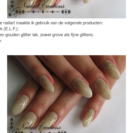
e nailart maakte ik gebruik van de volgende producten:
k (E.L.F.);
en gouden glitter lak, zowel grove als fijne glitters;
e.