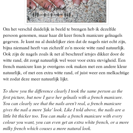
Om het verschil duidelijk in beeld te brengen heb ik dezelfde
persoon genomen, maar haar dit keer french manicure gelnagels
gegeven. Je kunt nu al duidelijker zien dat de nagels niet echt zijn,
bijna niemand heeft van zichzelf zo'n mooie witte rand natuurlijk.
Ook zijn de nagels zoals ik net al beschreef ietsjes dikker door de
witte rand, dit zorgt natuurlijk wel weer voor extra stevigheid. Een
french manicure kun je overigens ook maken met een andere kleur
natuurlijk, of met een extra witte rand, of juist weer een melkachtige
wit zodat deze meer natuurlijk lijkt.
To show you the difference clearly I took the same person as the
first picture, but now I gave her gelnails with a french manicure.
You can clearly see that the nails aren't real, a french manicure
gives the nail a more 'fake' look. Like I told above, the nails are a
little bit thicker too. You can make a french manicure with every
colour you want, you can even get an extra white french, or a more
milky french which couses a more natural look.