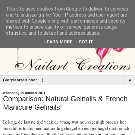
This site uses cookies from Google to deliver its services
and to analyze traffic. Your IP address and user-agent are
shared with Google along with performance and security
metrics to ensure quality of service, generate usage
statistics, and to detect and address abuse.
LEARN MORE
GOT IT
▼
woensdag 26 oktober 2011
Comparison: Natural Gelnails & French
Manicure Gelnails!
Ik krijg de laatste tijd vaak de vraag wat nou eigenlijk precies het
verschil is tussen een naturelle gelnagel en een gelnagel met french
manicure! Vandaag ga ik jullie dit verschil uitleggen, en het laten