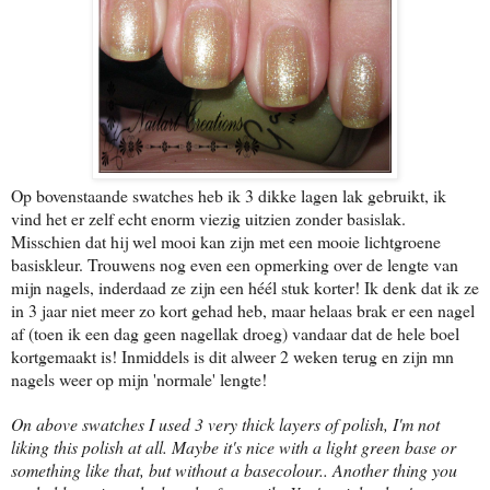
Op bovenstaande swatches heb ik 3 dikke lagen lak gebruikt, ik
vind het er zelf echt enorm viezig uitzien zonder basislak.
Misschien dat hij wel mooi kan zijn met een mooie lichtgroene
basiskleur. Trouwens nog even een opmerking over de lengte van
mijn nagels, inderdaad ze zijn een héél stuk korter! Ik denk dat ik ze
in 3 jaar niet meer zo kort gehad heb, maar helaas brak er een nagel
af (toen ik een dag geen nagellak droeg) vandaar dat de hele boel
kortgemaakt is! Inmiddels is dit alweer 2 weken terug en zijn mn
nagels weer op mijn 'normale' lengte!
On above swatches I used 3 very thick layers of polish, I'm not
liking this polish at all. Maybe it's nice with a light green base or
something like that, but without a basecolour.. Another thing you