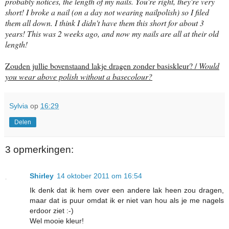
probably notices, the length of my nails. You're right, they're very
short! I broke a nail (on a day not wearing nailpolish) so I filed
them all down. I think I didn't have them this short for about 3
years! This was 2 weeks ago, and now my nails are all at their old
length!
Zouden jullie bovenstaand lakje dragen zonder basiskleur? /
Would
you wear above polish without a basecolour?
Sylvia
op
16:29
Delen
3 opmerkingen:
Shirley
14 oktober 2011 om 16:54
Ik denk dat ik hem over een andere lak heen zou dragen,
maar dat is puur omdat ik er niet van hou als je me nagels
erdoor ziet :-)
Wel mooie kleur!