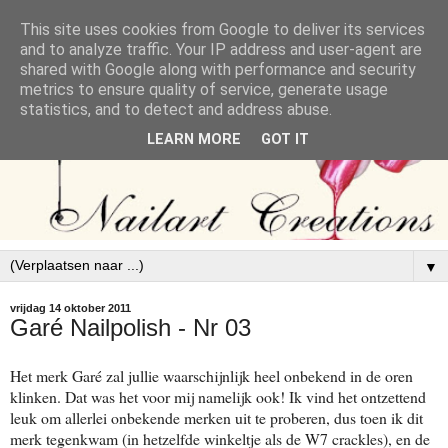
This site uses cookies from Google to deliver its services
and to analyze traffic. Your IP address and user-agent are
shared with Google along with performance and security
metrics to ensure quality of service, generate usage
statistics, and to detect and address abuse.
LEARN MORE
GOT IT
▼
vrijdag 14 oktober 2011
Garé Nailpolish - Nr 03
Het merk Garé zal jullie waarschijnlijk heel onbekend in de oren
klinken. Dat was het voor mij namelijk ook! Ik vind het ontzettend
leuk om allerlei onbekende merken uit te proberen, dus toen ik dit
merk tegenkwam (in hetzelfde winkeltje als de W7 crackles), en de