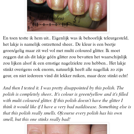
En toen testte ik hem uit.. Eigenlijk was ik behoorlijk teleurgesteld,
het lakje is namelijk ontzettend sheer.. De kleur is een beetje
groen/gelig maar zit wel vol met multi coloured glitter. Ik moet
zeggen dat als dit lakje géén glitter zou bevatten het waarschijnlijk
zou lijken alsof ik een ernstige nagelziekte zou hebben.. Het lakje
stinkt overigens ook enorm, natuurlijk heeft alle nagellak zo zijn
geur, en niet iedereen vind dit lekker ruiken, maar deze stinkt echt!
And then I tested it. I was pretty disappointed by this polish. The
polish is completely sheer.. It's colour is green/yellow and it's filled
with multi coloured glitter. If this polish doesn't have the glitter I
think it would like if I have a very bad naildisease. Something else is
that this polish really smells. Ofcourse every polish has his own
smell, but this one stinks really bad!