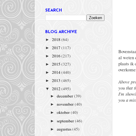
SEARCH
BLOG ARCHIVE
2018
(64)
►
2017
(117)
►
Bovenstaa
2016
(217)
►
al weten 
plaats ik 
2015
(327)
►
overkomen
2014
(440)
►
2013
(465)
►
Above pro
you that 
2012
(495)
▼
I'm showi
december
(39)
►
you a mix
november
(40)
►
oktober
(40)
►
september
(46)
►
augustus
(45)
►