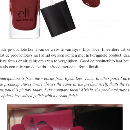
nde productfoto komt van de website van Eyes, Lips Face. In eerdere artikel
dat de productfoto's niet altijd overeen komen met het originele product, da
deze foto's er altijd bij om even te vergelijken! Goed de productfoto laat het 
 als een mix van donkerbruin/rood met een crème finish.
ductpicture is from the website from Eyes, Lips, Face. In other posts I alre
the productpictures aren't always the same as the product itself, that's the 
ng you this picture today. Let's compare them! Alright, the productpicture 
 of dark brown/red polish with a cream finish.