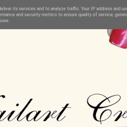
liver its services and to analyze traffic. Your IP address and u
rmance and security metrics to ensure quality of service, gene
buse.