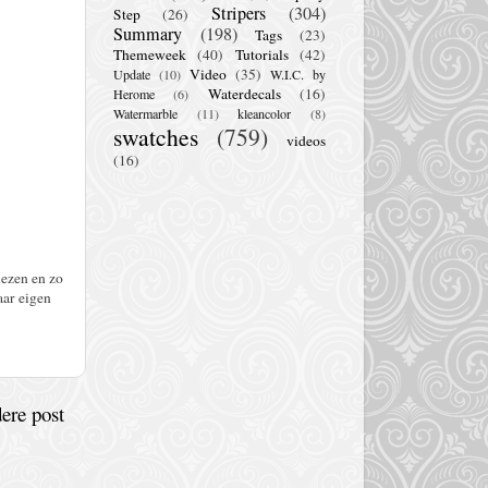
Stripers
(304)
Step
(26)
Summary
(198)
Tags
(23)
Themeweek
(40)
Tutorials
(42)
Video
(35)
Update
(10)
W.I.C. by
Waterdecals
(16)
Herome
(6)
Watermarble
(11)
kleancolor
(8)
swatches
(759)
videos
(16)
lezen en zo
aar eigen
ere post