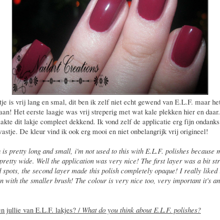
je is vrij lang en smal, dit ben ik zelf niet echt gewend van E.L.F. maar he
 aan! Het eerste laagje was vrij streperig met wat kale plekken hier en daar
akte dit lakje compleet dekkend. Ik vond zelf de applicatie erg fijn ondanks
astje. De kleur vind ik ook erg mooi en niet onbelangrijk vrij origineel!
 is pretty long and small, i'm not used to this with E.L.F. polishes because 
pretty wide. Well the application was very nice! The first layer was a bit st
 spots, the second layer made this polish completely opaque! I really liked i
on with the smaller brush! The colour is very nice too, very important it's a
n jullie van E.L.F. lakjes? /
What do you think about E.L.F. polishes?