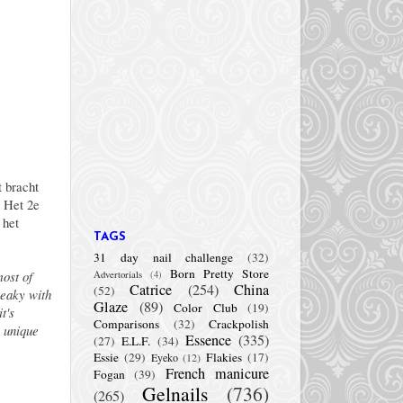
t bracht
. Het 2e
 het
TAGS
31 day nail challenge
(32)
Born Pretty Store
most of
Advertorials
(4)
Catrice
(254)
China
(52)
reaky with
Glaze
(89)
Color Club
(19)
t's
Comparisons
(32)
Crackpolish
n unique
Essence
(335)
(27)
E.L.F.
(34)
Essie
(29)
Flakies
(17)
Eyeko
(12)
French manicure
Fogan
(39)
Gelnails
(736)
(265)