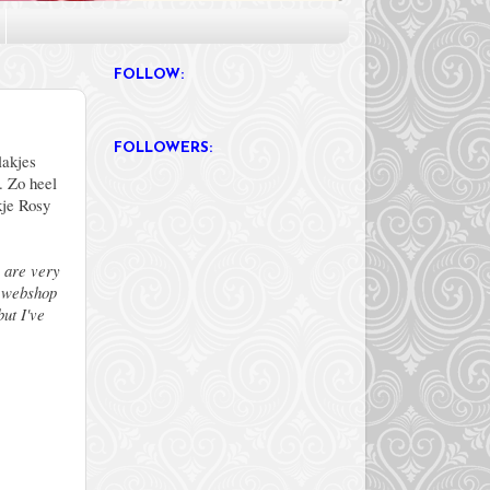
FOLLOW:
FOLLOWERS:
lakjes
. Zo heel
kje Rosy
s are very
r webshop
but I've