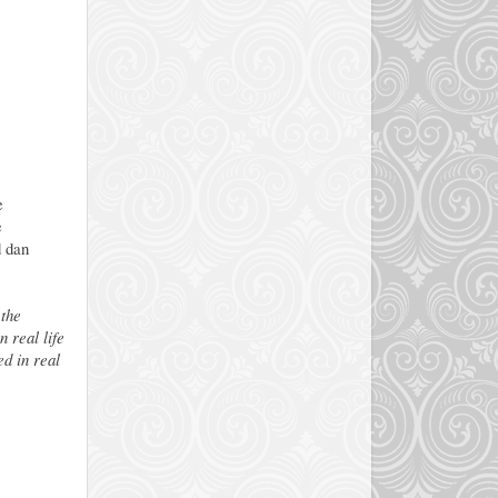
e
e
d dan
 the
 real life
ed in real