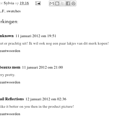
oor
Sylvia
op
19:16
L.F.
,
swatches
rkingen:
nknown
11 januari 2012 om 19:51
iet er prachtig uit! Ik wil ook nog een paar lakjes van dit merk kopen!
eantwoorden
beauxs mom
11 januari 2012 om 21:00
ery pretty.
eantwoorden
ail Reflections
12 januari 2012 om 02:36
 like it better on you then in the product picture!
eantwoorden