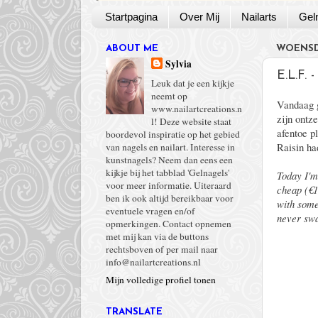
Startpagina
Over Mij
Nailarts
Gel
ABOUT ME
WOENSDA
Sylvia
E.L.F. 
Leuk dat je een kijkje
neemt op
Vandaag g
www.nailartcreations.n
zijn ontz
l! Deze website staat
afentoe p
boordevol inspiratie op het gebied
Raisin ha
van nagels en nailart. Interesse in
kunstnagels? Neem dan eens een
kijkje bij het tabblad 'Gelnagels'
Today I'm
voor meer informatie. Uiteraard
cheap (€1
ben ik ook altijd bereikbaar voor
with some
eventuele vragen en/of
never swa
opmerkingen. Contact opnemen
met mij kan via de buttons
rechtsboven of per mail naar
info@nailartcreations.nl
Mijn volledige profiel tonen
TRANSLATE