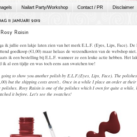
nagels
Nailart Party/Workshop
Contact / PR
Disclaimer
G 11 JANUARI 2012
- Rosy Raisin
a ik jullie een lakje laten zien van het merk E.L.F. (Eyes, Lips, Face). De 
ettend goedkoop (€1,00) maar helaas de verzendkosten van de webshop niet.
laats ik een bestelling bij E.L.F. wanneer ze een leuke actie hebben. Het la
d ik al een tijdje en was toch eens aan swatchen toe!
 going to show you another polish by E.L.F.(Eyes, Lips, Face). The polishe
,00) but the shipping costs aren't.. Once in a while I place an order at thei
 polishes. Rosy Raisin is one of the polishes which I own for quite a while, 
tched it before. Let's see the swatches!