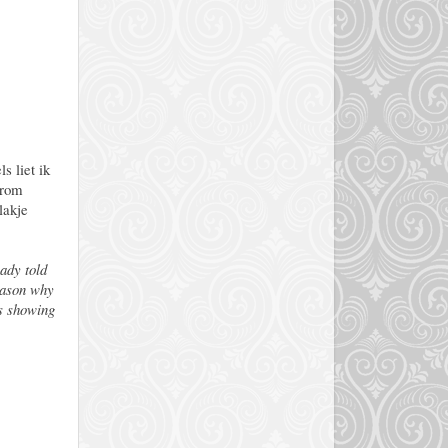
s liet ik
arom
lakje
ady told
reason why
is showing