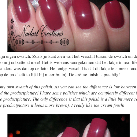
ijn eigen swatch. Zoals je kunt zien valt het verschil tussen de swatch en d
to mij ontzettend mee! Het is weleens voorgekomen dat het lakje in real lif
anders was dan op de foto. Het enige verschil is dat dit lakje iets meer roo
op de productfoto lijkt hij meer bruin). De crème finish is prachtig!
my own swatch of this polish. As you can see the difference is low between
d the productpicture! I have some polishes which are completely different in
e productpicture. The only difference is that this polish is a little bit more r
he productpicture it looks more brown). I really like the cream finish!