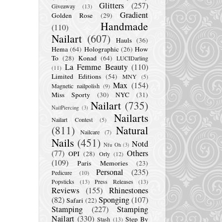
Glitters
(257)
Giveaway
(13)
Gradient
Golden Rose
(29)
Handmade
(110)
Nailart
(607)
Hauls
(36)
Hema
(64)
Holographic
(26)
How
To
(28)
Konad
(64)
LUCIDarling
La Femme Beauty
(110)
(11)
Limited Editions
(54)
MNY
(5)
Max
(154)
Magnetic nailpolish
(9)
Miss Sporty
(30)
NYC
(31)
Nailart
(735)
NailPiercing
(3)
Nailarts
Nailart Contest
(5)
(811)
Natural
Nailcare
(7)
Nails
(451)
Notd
Nfu Oh
(3)
(77)
Others
OPI
(28)
Orly
(12)
(109)
Paris Memories
(23)
Personal
(235)
Pedicure
(10)
Popsticks
(13)
Press Releases
(13)
Reviews
(155)
Rhinestones
(82)
Sponging
(107)
Safari
(22)
Stamping
(227)
Stamping
Nailart
(330)
Step By
Stash
(13)