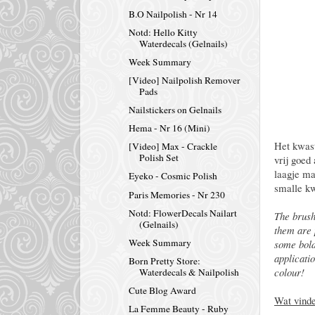
B.O Nailpolish - Nr 14
Notd: Hello Kitty
Waterdecals (Gelnails)
Week Summary
[Video] Nailpolish Remover
Pads
Nailstickers on Gelnails
Hema - Nr 16 (Mini)
Het kwast
[Video] Max - Crackle
Polish Set
vrij goed
laagje ma
Eyeko - Cosmic Polish
smalle kw
Paris Memories - Nr 230
Notd: FlowerDecals Nailart
The brush
(Gelnails)
them are 
Week Summary
some bold
applicati
Born Pretty Store:
colour!
Waterdecals & Nailpolish
Cute Blog Award
Wat vinde
La Femme Beauty - Ruby