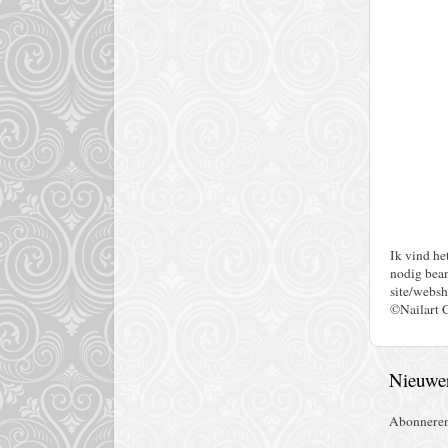
Ik vind he
nodig bean
site/websh
©Nailart 
Nieuwer
Abonnere