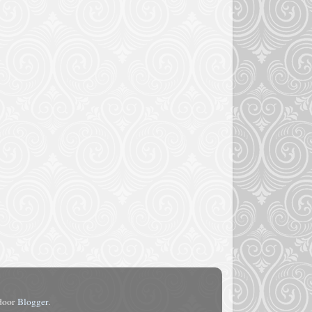
 door
Blogger
.