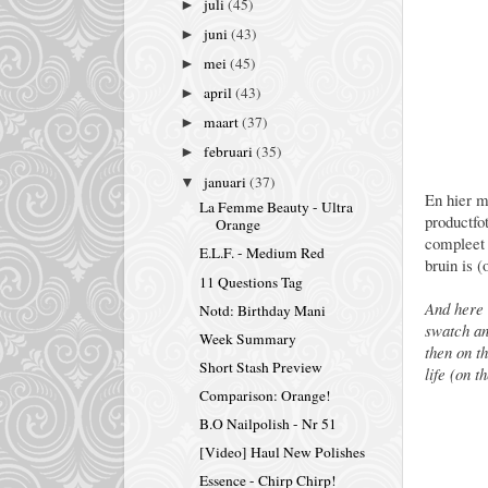
juli
(45)
►
juni
(43)
►
mei
(45)
►
april
(43)
►
maart
(37)
►
februari
(35)
►
januari
(37)
▼
En hier m
La Femme Beauty - Ultra
productfo
Orange
compleet 
E.L.F. - Medium Red
bruin is (
11 Questions Tag
And here 
Notd: Birthday Mani
swatch an
Week Summary
then on th
Short Stash Preview
life (on t
Comparison: Orange!
B.O Nailpolish - Nr 51
[Video] Haul New Polishes
Essence - Chirp Chirp!