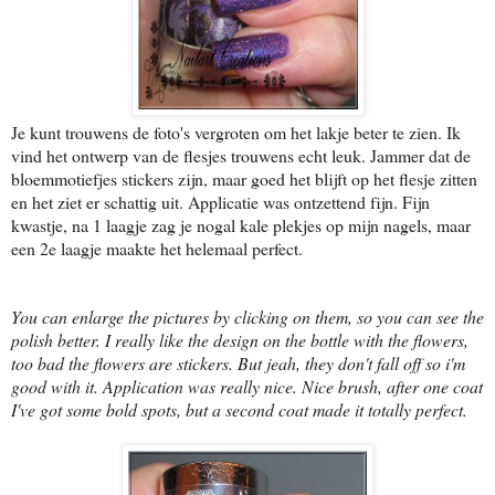
Je kunt trouwens de foto's vergroten om het lakje beter te zien. Ik
vind het ontwerp van de flesjes trouwens echt leuk. Jammer dat de
bloemmotiefjes stickers zijn, maar goed het blijft op het flesje zitten
en het ziet er schattig uit. Applicatie was ontzettend fijn. Fijn
kwastje, na 1 laagje zag je nogal kale plekjes op mijn nagels, maar
een 2e laagje maakte het helemaal perfect.
You can enlarge the pictures by clicking on them, so you can see the
polish better. I really like the design on the bottle with the flowers,
too bad the flowers are stickers. But jeah, they don't fall off so i'm
good with it. Application was really nice. Nice brush, after one coat
I've got some bold spots, but a second coat made it totally perfect.