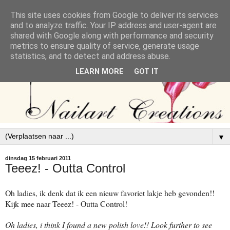
This site uses cookies from Google to deliver its services
and to analyze traffic. Your IP address and user-agent are
shared with Google along with performance and security
metrics to ensure quality of service, generate usage
statistics, and to detect and address abuse.
LEARN MORE
GOT IT
▼
dinsdag 15 februari 2011
Teeez! - Outta Control
Oh ladies, ik denk dat ik een nieuw favoriet lakje heb gevonden!!
Kijk mee naar Teeez! - Outta Control!
Oh ladies, i think I found a new polish love!! Look further to see