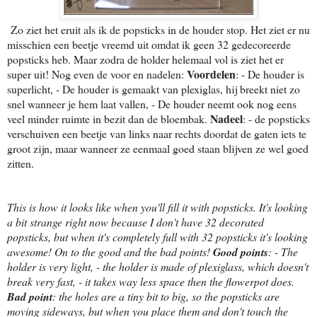
Zo ziet het eruit als ik de popsticks in de houder stop. Het ziet er nu
misschien een beetje vreemd uit omdat ik geen 32 gedecoreerde
popsticks heb. Maar zodra de holder helemaal vol is ziet het er
Voordelen
super uit! Nog even de voor en nadelen:
: - De houder is
superlicht, - De houder is gemaakt van plexiglas, hij breekt niet zo
snel wanneer je hem laat vallen, - De houder neemt ook nog eens
Nadeel
veel minder ruimte in bezit dan de bloembak.
: - de popsticks
verschuiven een beetje van links naar rechts doordat de gaten iets te
groot zijn, maar wanneer ze eenmaal goed staan blijven ze wel goed
zitten.
This is how it looks like when you'll fill it with popsticks. It's looking
a bit strange right now because I don't have 32 decorated
popsticks, but when it's completely full with 32 popsticks it's looking
awesome! On to the good and the bad points!
Good points
: - The
holder is very light, - the holder is made of plexiglass, which doesn't
break very fast, - it takes way less space then the flowerpot does.
Bad point
: the holes are a tiny bit to big, so the popsticks are
moving sideways, but when you place them and don't touch the