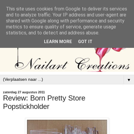
This site uses cookies from Google to deliver its services
and to analyze traffic. Your IP address and user-agent are
shared with Google along with performance and security
metrics to ensure quality of service, generate usage
statistics, and to detect and address abuse.
LEARN MORE
GOT IT
▼
zaterdag 27 augustus 2011
Review: Born Pretty Store
Popstickholder