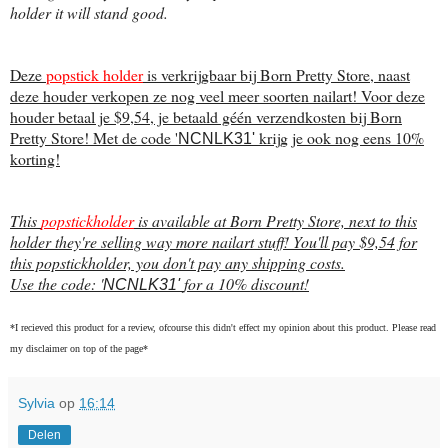
holder it will stand good.
Deze
popstick holder
is verkrijgbaar bij Born Pretty Store, naast
deze houder verkopen ze nog veel meer soorten nailart! Voor deze
houder betaal je $9,54, je betaald géén verzendkosten bij Born
Pretty Store! Met de code '
krijg je ook nog eens 10%
NCNLK31'
korting!
This
popstickholder
is available at Born Pretty Store, next to this
holder they're selling way more nailart stuff! You'll pay $9,54 for
this popstickholder, you don't pay any shipping costs.
Use the code: '
for a 10% discount!
NCNLK31'
*I recieved this product for a review, ofcourse this didn't effect my opinion about this product. Please read
my disclaimer on top of the page*
Sylvia
op
16:14
Delen