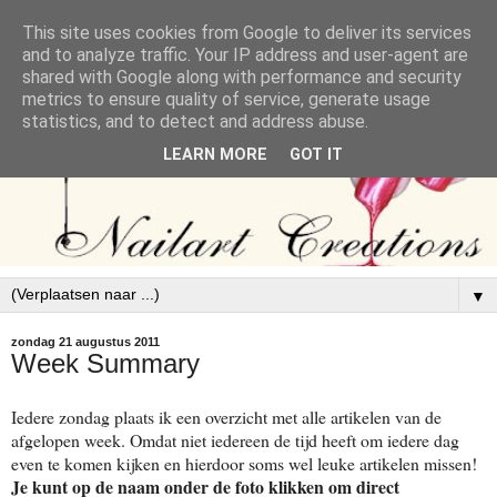
This site uses cookies from Google to deliver its services
and to analyze traffic. Your IP address and user-agent are
shared with Google along with performance and security
metrics to ensure quality of service, generate usage
statistics, and to detect and address abuse.
LEARN MORE
GOT IT
▼
zondag 21 augustus 2011
Week Summary
Iedere zondag plaats ik een overzicht met alle artikelen van de
afgelopen week. Omdat niet iedereen de tijd heeft om iedere dag
even te komen kijken en hierdoor soms wel leuke artikelen missen!
Je kunt op de naam onder de foto klikken om direct