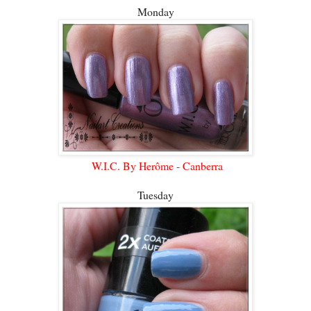
Monday
W.I.C. By Herôme - Canberra
Tuesday