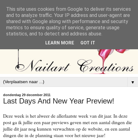
This site uses cookies from Google to deliver its services
and to analyze traffic. Your IP address and user-agent are
shared with Google along with performance and security
metrics to ensure quality of service, generate usage
statistics, and to detect and address abuse.
LEARN MORE
GOT IT
▼
donderdag 29 december 2011
Last Days And New Year Preview!
Deze week is het alweer de allerlaatste week van dit jaar. In deze
post ga ik jullie een paar previews geven met een aantal dingen die
jullie dit jaar nog kunnen verwachten op de website, en een aantal
dingen die in de planning staan voor het nieuwe jaar!