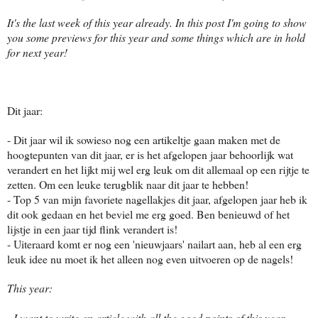
It's the last week of this year already. In this post I'm going to show
you some previews for this year and some things which are in hold
for next year!
Dit jaar:
- Dit jaar wil ik sowieso nog een artikeltje gaan maken met de
hoogtepunten van dit jaar, er is het afgelopen jaar behoorlijk wat
verandert en het lijkt mij wel erg leuk om dit allemaal op een rijtje te
zetten. Om een leuke terugblik naar dit jaar te hebben!
- Top 5 van mijn favoriete nagellakjes dit jaar, afgelopen jaar heb ik
dit ook gedaan en het beviel me erg goed. Ben benieuwd of het
lijstje in een jaar tijd flink verandert is!
- Uiteraard komt er nog een 'nieuwjaars' nailart aan, heb al een erg
leuk idee nu moet ik het alleen nog even uitvoeren op de nagels!
This year:
- I want to write an article with all the good points of this year,