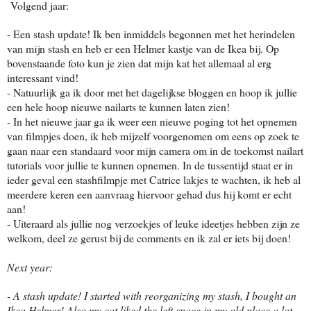
Volgend jaar:
- Een stash update! Ik ben inmiddels begonnen met het herindelen
van mijn stash en heb er een Helmer kastje van de Ikea bij. Op
bovenstaande foto kun je zien dat mijn kat het allemaal al erg
interessant vind!
- Natuurlijk ga ik door met het dagelijkse bloggen en hoop ik jullie
een hele hoop nieuwe nailarts te kunnen laten zien!
- In het nieuwe jaar ga ik weer een nieuwe poging tot het opnemen
van filmpjes doen, ik heb mijzelf voorgenomen om eens op zoek te
gaan naar een standaard voor mijn camera om in de toekomst nailart
tutorials voor jullie te kunnen opnemen. In de tussentijd staat er in
ieder geval een stashfilmpje met Catrice lakjes te wachten, ik heb al
meerdere keren een aanvraag hiervoor gehad dus hij komt er echt
aan!
- Uiteraard als jullie nog verzoekjes of leuke ideetjes hebben zijn ze
welkom, deel ze gerust bij de comments en ik zal er iets bij doen!
Next year:
- A stash update! I started with reorganizing my stash, I bought an
Ikea Helmer! Also my cat liked the left space in my old place a lot,