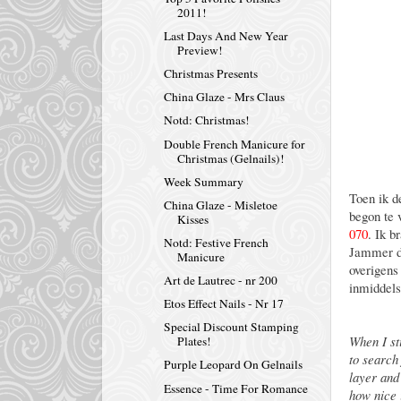
2011!
Last Days And New Year
Preview!
Christmas Presents
China Glaze - Mrs Claus
Notd: Christmas!
Double French Manicure for
Christmas (Gelnails)!
Week Summary
Toen ik d
China Glaze - Misletoe
begon te 
Kisses
070
. Ik b
Notd: Festive French
Jammer da
Manicure
overigens
Art de Lautrec - nr 200
inmiddels
Etos Effect Nails - Nr 17
Special Discount Stamping
When I st
Plates!
to search 
Purple Leopard On Gelnails
layer and
Essence - Time For Romance
how nice 