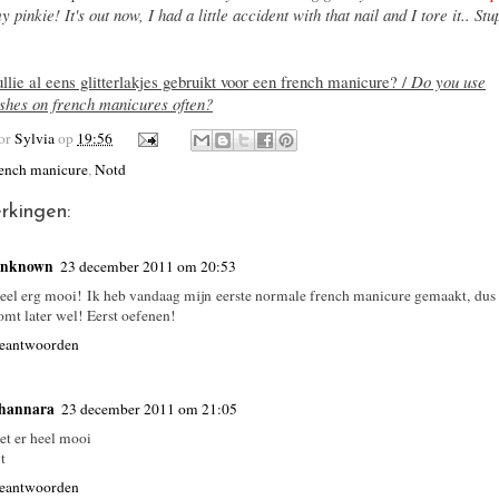
 pinkie! It's out now, I had a little accident with that nail and I tore it.. St
llie al eens glitterlakjes gebruikt voor een french manicure? /
Do you use
lishes on french manicures often?
oor
Sylvia
op
19:56
ench manicure
,
Notd
rkingen:
nknown
23 december 2011 om 20:53
eel erg mooi! Ik heb vandaag mijn eerste normale french manicure gemaakt, dus 
omt later wel! Eerst oefenen!
eantwoorden
hannara
23 december 2011 om 21:05
iet er heel mooi
t
eantwoorden