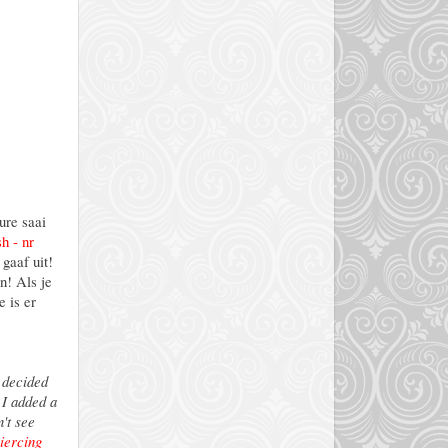
ure saai
sh - nr
 gaaf uit!
n! Als je
 is er
I decided
 I added a
't see
piercing