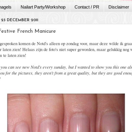
nagels
Nailart Party/Workshop
Contact / PR
Disclaimer
 23 DECEMBER 2011
Festive French Manicure
esproken komen de Notd's alleen op zondag voor, maar deze wilde ik gra
r laten zien! Helaas zijn de foto's niet super geworden, maar gelukkig nog 
 te laten zien!
you can see new Notd's every sunday, but I wanted to show you this one al
ou for the pictures, they aren't from a great quality, but they are good enou
!