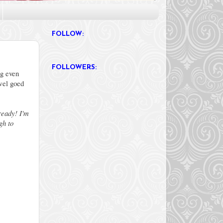
FOLLOW:
FOLLOWERS:
ag even
wel goed
ready! I'm
gh to