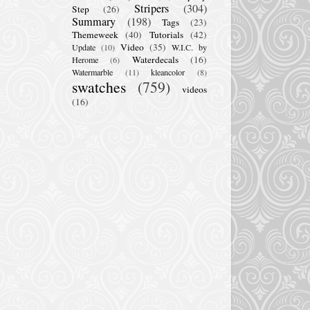
Stripers
(304)
Step
(26)
Summary
(198)
Tags
(23)
Themeweek
(40)
Tutorials
(42)
Video
(35)
Update
(10)
W.I.C. by
Waterdecals
(16)
Herome
(6)
Watermarble
(11)
kleancolor
(8)
swatches
(759)
videos
(16)