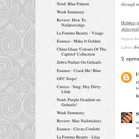
through my
Notd: Blue Pattern
Week Summary
Review: How To:
Hebben ju
Nailpiercings
glitterpo
La Femme Beauty - Visage
Gepost d
Essence - Make It Golden
Labels:
Fr
China Glaze 'Colours Of The
Captitol' Collection
2 opme
Zebra Nailart On Gelnails
Essence - Crack Me! Blue
U
GFC Stops!
H
Catrice - Sing: Hey Dirty-
k
Lilah
B
Notd: Purple Gradiënt on
Gelnails!
Week Summary
S
Review: Max Nailstickers
z
ui
Essence - Circus Confetti
B
La Femme Beauty - Lilac