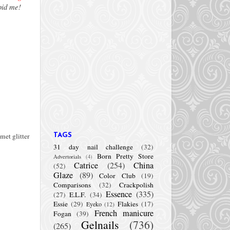
upid me!
met glitter
TAGS
31 day nail challenge
(32)
Born Pretty Store
Advertorials
(4)
Catrice
(254)
China
(52)
Glaze
(89)
Color Club
(19)
Comparisons
(32)
Crackpolish
Essence
(335)
(27)
E.L.F.
(34)
Essie
(29)
Flakies
(17)
Eyeko
(12)
French manicure
Fogan
(39)
Gelnails
(736)
(265)