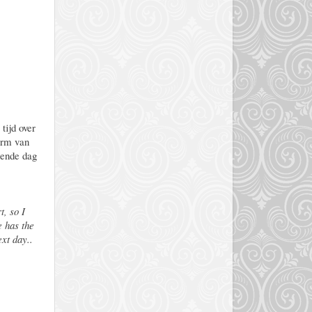
tijd over
orm van
gende dag
t, so I
e has the
ext day..