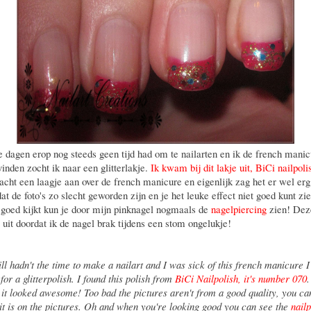
e dagen erop nog steeds geen tijd had om te nailarten en ik de french manic
vinden zocht ik naar een glitterlakje.
Ik kwam bij dit lakje uit, BiCi nailpoli
racht een laagje aan over de french manicure en eigenlijk zag het er wel erg
t de foto's zo slecht geworden zijn en je het leuke effect niet goed kunt zie
 goed kijkt kun je door mijn pinknagel nogmaals de
nagelpiercing
zien! Deze
 uit doordat ik de nagel brak tijdens een stom ongelukje!
ill hadn't the time to make a nailart and I was sick of this french manicure 
for a glitterpolish. I found this polish from
BiCi Nailpolish, it's number 070
.
 it looked awesome! Too bad the pictures aren't from a good quality, you can
it is on the pictures. Oh and when you're looking good you can see the
nail