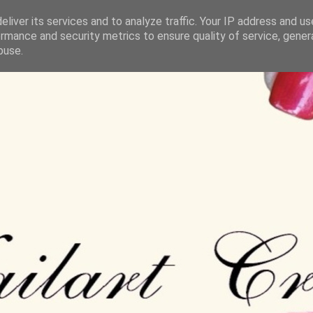
liver its services and to analyze traffic. Your IP address and u
rmance and security metrics to ensure quality of service, gene
buse.