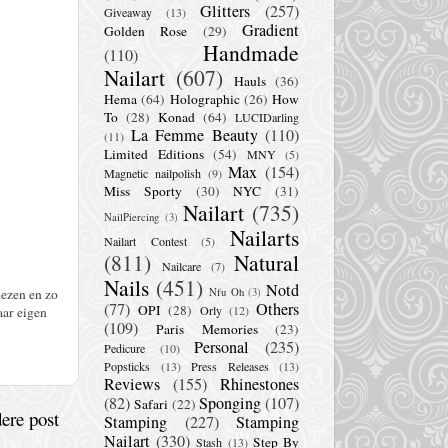
Glitters
(257)
Giveaway
(13)
Gradient
Golden Rose
(29)
Handmade
(110)
Nailart
(607)
Hauls
(36)
Hema
(64)
Holographic
(26)
How
To
(28)
Konad
(64)
LUCIDarling
La Femme Beauty
(110)
(11)
Limited Editions
(54)
MNY
(5)
Max
(154)
Magnetic nailpolish
(9)
Miss Sporty
(30)
NYC
(31)
Nailart
(735)
NailPiercing
(3)
Nailarts
Nailart Contest
(5)
(811)
Natural
Nailcare
(7)
Nails
(451)
Notd
lezen en zo
Nfu Oh
(3)
(77)
Others
OPI
(28)
Orly
(12)
aar eigen
(109)
Paris Memories
(23)
Personal
(235)
Pedicure
(10)
Popsticks
(13)
Press Releases
(13)
Reviews
(155)
Rhinestones
(82)
Sponging
(107)
Safari
(22)
ere post
Stamping
(227)
Stamping
Nailart
(330)
Step By
Stash
(13)