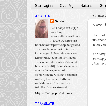
Startpagina
Over Mij
Nailarts
Gel
ABOUT ME
VRIJDAG
Sylvia
Notd: 
Leuk dat je een kijkje
neemt op
Normaal g
www.nailartcreations.n
tussendoo
l! Deze website staat
genoeg om
boordevol inspiratie op het gebied
van nagels en nailart. Interesse in
kunstnagels? Neem dan eens een
Normally 
kijkje bij het tabblad 'Gelnagels'
warning y
voor meer informatie. Uiteraard
show you
ben ik ook altijd bereikbaar voor
eventuele vragen en/of
opmerkingen. Contact opnemen
met mij kan via de buttons
rechtsboven of per mail naar
info@nailartcreations.nl
Mijn volledige profiel tonen
TRANSLATE