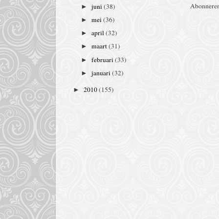
Abonnere
juni
(38)
►
mei
(36)
►
april
(32)
►
maart
(31)
►
februari
(33)
►
januari
(32)
►
2010
(155)
►