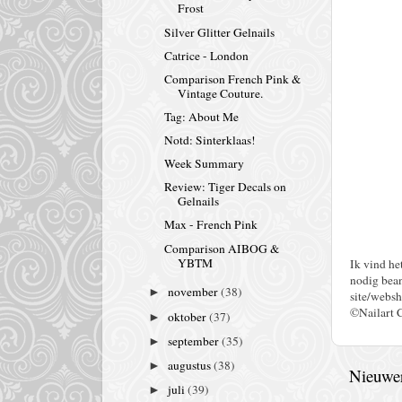
Frost
Silver Glitter Gelnails
Catrice - London
Comparison French Pink &
Vintage Couture.
Tag: About Me
Notd: Sinterklaas!
Week Summary
Review: Tiger Decals on
Gelnails
Max - French Pink
Comparison AIBOG &
YBTM
Ik vind he
nodig bean
november
(38)
►
site/websh
©Nailart 
oktober
(37)
►
september
(35)
►
augustus
(38)
►
Nieuwer
juli
(39)
►