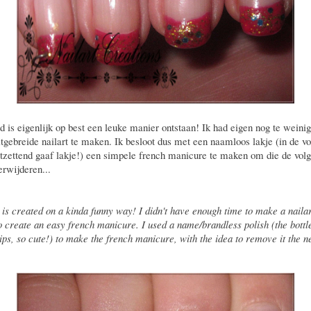
 is eigenlijk op best een leuke manier ontstaan! Ik had eigen nog te weinig 
tgebreide nailart te maken. Ik besloot dus met een naamloos lakje (in de v
ntzettend gaaf lakje!) een simpele french manicure te maken om die de vol
erwijderen...
 is created on a kinda funny way! I didn't have enough time to make a nailar
o create an easy french manicure. I used a name/brandless polish (the bottl
lips, so cute!) to make the french manicure, with the idea to remove it the n