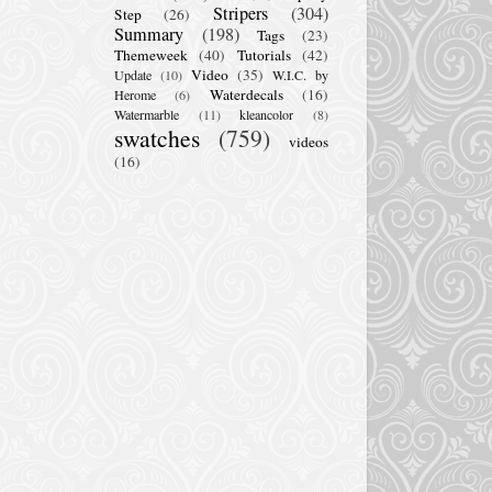
Stripers
(304)
Step
(26)
Summary
(198)
Tags
(23)
Themeweek
(40)
Tutorials
(42)
Video
(35)
Update
(10)
W.I.C. by
Waterdecals
(16)
Herome
(6)
Watermarble
(11)
kleancolor
(8)
swatches
(759)
videos
(16)