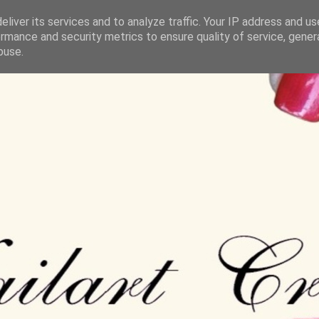
liver its services and to analyze traffic. Your IP address and u
rmance and security metrics to ensure quality of service, gene
buse.