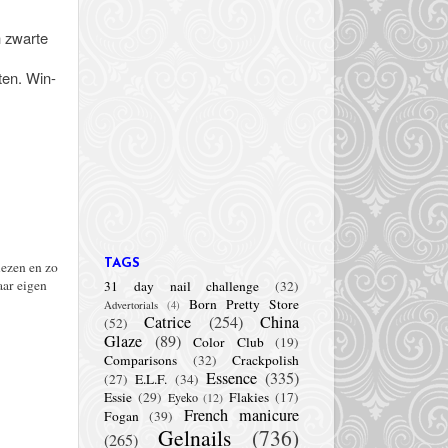
n zwarte
.
tten. Win-
TAGS
lezen en zo
aar eigen
31 day nail challenge
(32)
Born Pretty Store
Advertorials
(4)
Catrice
(254)
China
(52)
Glaze
(89)
Color Club
(19)
Comparisons
(32)
Crackpolish
Essence
(335)
(27)
E.L.F.
(34)
Essie
(29)
Flakies
(17)
Eyeko
(12)
French manicure
Fogan
(39)
Gelnails
(736)
(265)