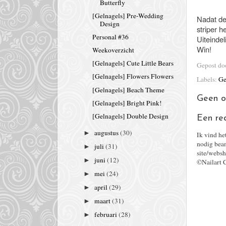
Butterfly
[Gelnagels] Pre-Wedding
Nadat de
Design
striper h
Personal #36
Uiteindel
Win!
Weekoverzicht
[Gelnagels] Cute Little Bears
Gepost d
[Gelnagels] Flowers Flowers
Labels:
Ge
[Gelnagels] Beach Theme
Geen o
[Gelnagels] Bright Pink!
[Gelnagels] Double Design
Een re
augustus
(30)
►
Ik vind he
nodig bean
juli
(31)
►
site/websh
juni
(12)
►
©Nailart 
mei
(24)
►
april
(29)
►
maart
(31)
►
februari
(28)
►