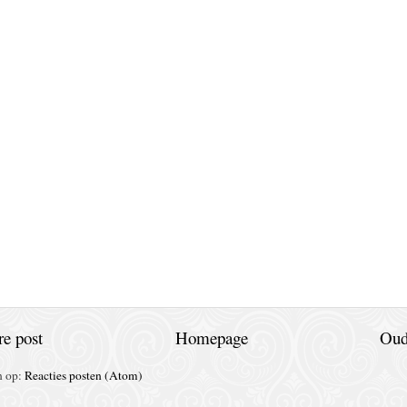
e post
Homepage
Oud
n op:
Reacties posten (Atom)