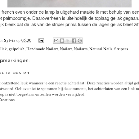
 french even onder de lamp is uitgehard maakte ik met behulp van ee
et palmboompje. Daaroverheen is uiteindelijk de toplaag gellak gegaan
ijk bleek dat de lak van de striper prima tussen de lagen gellak bleef zi
oor
Sylvia
op
05:30
llak
,
gelpolish
,
Handmade Nailart
,
Nailart
,
Nailarts
,
Natural Nails
,
Stripers
pmerkingen:
actie posten
t ontzettend leuk wanneer je een reactie achterlaat! Deze reacties worden altijd ge
twoord. Gelieve niet te spammen bij de comments, het achterlaten van een link n
op is niet toegestaan en zullen worden verwijderd.
Creations