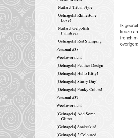
[Nailart] Tribal Style
[Gelnagels] Rhinestone
Love!
Ik gebru
[Nailart] Gelpolish
keuze aan
Palmtrees
french m
[Gelnagels] Red Stamping
overigen
Personal #38
Weekoverzicht
[Gelnagels] Feather Design
[Gelnagels] Hello Kitty!
[Gelnagels] Starry Day!
[Gelnagels] Funky Colors!
Personal #37
Weekoverzicht
[Gelnagels] Add Some
Glitter!
[Gelnagels] Snakeskin!
[Gelnagels] 2 Coloured