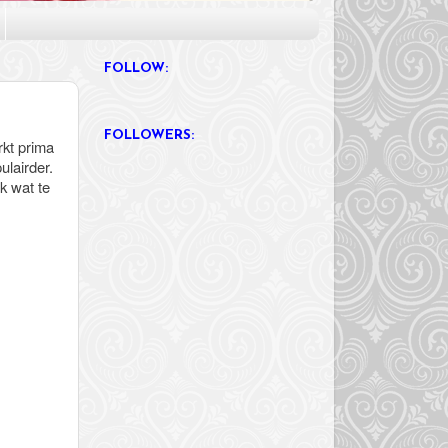
FOLLOW:
FOLLOWERS:
rkt prima
ulairder.
k wat te