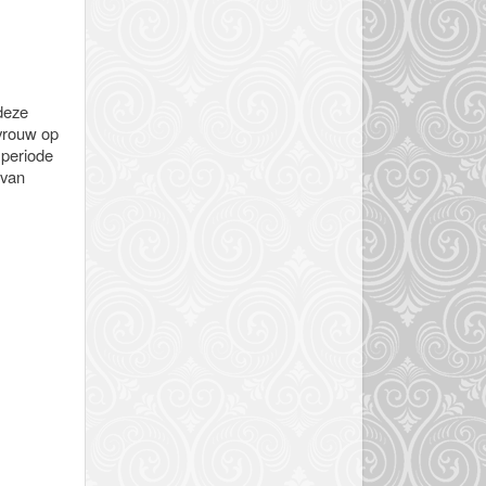
 deze
evrouw op
 periode
 van