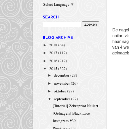
Select Language
▼
SEARCH
De nagels
nailart 
BLOG ARCHIVE
haar nag
2018
(64)
►
van 4 we
gelnagel
2017
(117)
►
2016
(217)
►
2015
(327)
▼
december
(28)
►
november
(26)
►
oktober
(27)
►
september
(27)
▼
[Tutorial] Zebraprint Nailart
[Gelnagels] Black Lace
Instagram #39
Weekoverzicht