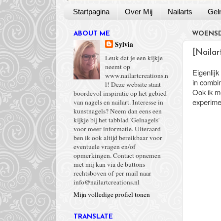
Startpagina
Over Mij
Nailarts
Gel
ABOUT ME
WOENSD
Sylvia
[Nailar
Leuk dat je een kijkje
neemt op
Eigenlijk
www.nailartcreations.n
in combin
l! Deze website staat
Ook ik m
boordevol inspiratie op het gebied
experimen
van nagels en nailart. Interesse in
kunstnagels? Neem dan eens een
kijkje bij het tabblad 'Gelnagels'
voor meer informatie. Uiteraard
ben ik ook altijd bereikbaar voor
eventuele vragen en/of
opmerkingen. Contact opnemen
met mij kan via de buttons
rechtsboven of per mail naar
info@nailartcreations.nl
Mijn volledige profiel tonen
TRANSLATE