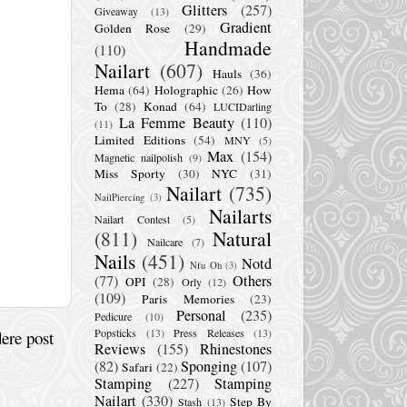
Glitters
(257)
Giveaway
(13)
Gradient
Golden Rose
(29)
Handmade
(110)
Nailart
(607)
Hauls
(36)
Hema
(64)
Holographic
(26)
How
To
(28)
Konad
(64)
LUCIDarling
La Femme Beauty
(110)
(11)
Limited Editions
(54)
MNY
(5)
Max
(154)
Magnetic nailpolish
(9)
Miss Sporty
(30)
NYC
(31)
Nailart
(735)
NailPiercing
(3)
Nailarts
Nailart Contest
(5)
(811)
Natural
Nailcare
(7)
Nails
(451)
Notd
Nfu Oh
(3)
(77)
Others
OPI
(28)
Orly
(12)
(109)
Paris Memories
(23)
Personal
(235)
Pedicure
(10)
Popsticks
(13)
Press Releases
(13)
ere post
Reviews
(155)
Rhinestones
(82)
Sponging
(107)
Safari
(22)
Stamping
(227)
Stamping
Nailart
(330)
Step By
Stash
(13)