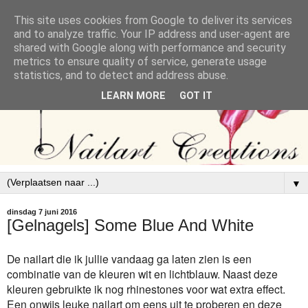
This site uses cookies from Google to deliver its services
and to analyze traffic. Your IP address and user-agent are
shared with Google along with performance and security
metrics to ensure quality of service, generate usage
statistics, and to detect and address abuse.
LEARN MORE
GOT IT
▼
dinsdag 7 juni 2016
[Gelnagels] Some Blue And White
De nailart die ik jullie vandaag ga laten zien is een
combinatie van de kleuren wit en lichtblauw. Naast deze
kleuren gebruikte ik nog rhinestones voor wat extra effect.
Een onwijs leuke nailart om eens uit te proberen en deze