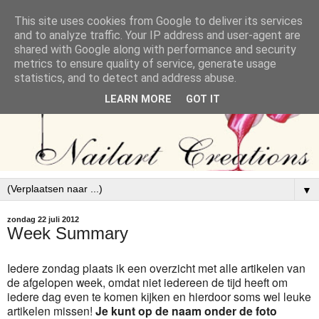
This site uses cookies from Google to deliver its services
and to analyze traffic. Your IP address and user-agent are
shared with Google along with performance and security
metrics to ensure quality of service, generate usage
statistics, and to detect and address abuse.
LEARN MORE
GOT IT
▼
zondag 22 juli 2012
Week Summary
Iedere zondag plaats ik een overzicht met alle artikelen van
de afgelopen week, omdat niet iedereen de tijd heeft om
iedere dag even te komen kijken en hierdoor soms wel leuke
artikelen missen!
Je kunt op de naam onder de foto