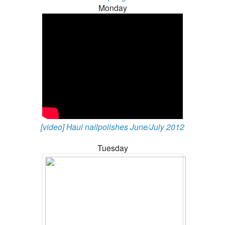
Monday
[video] Haul nailpolishes June/July 2012
Tuesday