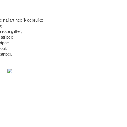
 nailart heb ik gebruikt:
e;
 roze glitter;
 striper;
riper;
tool;
striper.