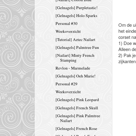
[Gelnagels] Purpletastic!
[Gelnagels] Holo Sparks
Personal #30
Om de ui
het eind
Weekoverzicht
corset nai
[Tutorial] Aztec Nailart
1) Doe wa
[Gelnagels] Palmtree Fun
Alleen de
2) Pak je
[Nailart] Minty French
Stamping
zijkanten
Revlon - Marmelade
[Gelnagels] Oeh Marie!
Personal #29
Weekoverzicht
[Gelnagels] Pink Leopard
[Gelnagels] French Skull
[Gelnagels] Pink Palmtree
Nailart
[Gelnagels] French Rose