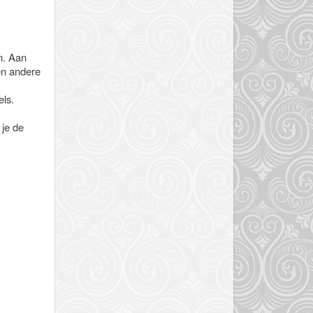
n. Aan
en andere
els.
 je de