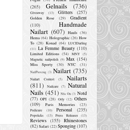
Gelnails
(736)
(265)
Glitters
(257)
Giveaway
(13)
Gradient
Golden Rose
(29)
Handmade
(110)
Nailart
(607)
Hauls
(36)
Hema
(64)
Holographic
(26)
How
To
(28)
Konad
(64)
LUCIDarling
La Femme Beauty
(110)
(11)
Limited Editions
(54)
MNY
(5)
Max
(154)
Magnetic nailpolish
(9)
Miss Sporty
(30)
NYC
(31)
Nailart
(735)
NailPiercing
(3)
Nailarts
Nailart Contest
(5)
(811)
Natural
Nailcare
(7)
Nails
(451)
Notd
Nfu Oh
(3)
(77)
Others
OPI
(28)
Orly
(12)
(109)
Paris Memories
(23)
Personal
(235)
Pedicure
(10)
Popsticks
(13)
Press Releases
(13)
Reviews
(155)
Rhinestones
(82)
Sponging
(107)
Safari
(22)