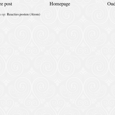
e post
Homepage
Oud
n op:
Reacties posten (Atom)