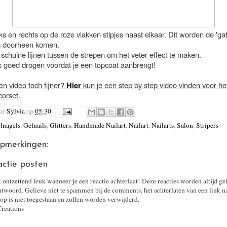
nks en rechts op de roze vlakken stipjes naast elkaar. Dit worden de 'ga
s doorheen komen.
 schuine lijnen tussen de strepen om het veter effect te maken.
es goed drogen voordat je een topcoat aanbrengt!
en video toch fijner?
Hier
kun je een step by step video vinden voor h
corset.
oor
Sylvia
op
05:30
lnagels
,
Gelnails
,
Glitters
,
Handmade Nailart
,
Nailart
,
Nailarts
,
Salon
,
Stripers
pmerkingen:
actie posten
t ontzettend leuk wanneer je een reactie achterlaat! Deze reacties worden altijd ge
twoord. Gelieve niet te spammen bij de comments, het achterlaten van een link n
op is niet toegestaan en zullen worden verwijderd.
Creations