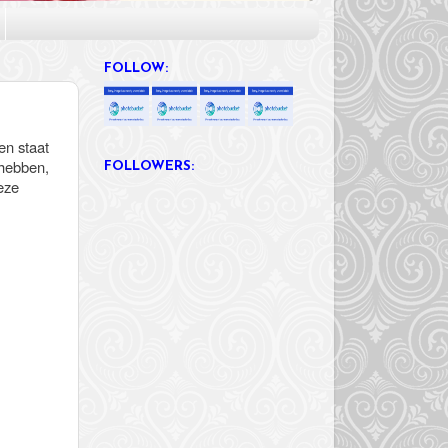
FOLLOW:
 en staat
 hebben,
FOLLOWERS:
eze