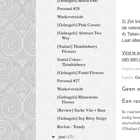
[Gelnagels] Beach Fun!
Personal #28
Weekoverzicht
3) Zet li
[Gelnagels] Pink Corsets
de veter
[Gelnagels] Abstract Two
4) Teken
Way
Laat all
[Nailart] Thimbleberry
Flowers
Vind je e
van een 
Sinful Colors -
Thimbleberry
Gepost d
[Gelnagels] Pastel Flowers
Labels:
Ge
Personal #27
Weekoverzicht
Geen o
[Gelnagels] Rhinestone
Een re
Flower
[Review] Seche Vite + Base
Ik vind he
nodig bean
[Gelnagels] Itsy Bitsy Stripy
site/websh
Revlon - Trendy
©Nailart 
juni
(12)
►