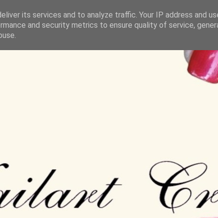
liver its services and to analyze traffic. Your IP address and u
rmance and security metrics to ensure quality of service, gene
buse.