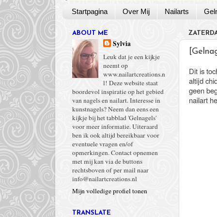
Startpagina
Over Mij
Nailarts
Gel
ABOUT ME
ZATERDAG
Sylvia
[Gelnag
Leuk dat je een kijkje
neemt op
Dit is to
www.nailartcreations.n
altijd ch
l! Deze website staat
geen begi
boordevol inspiratie op het gebied
nailart h
van nagels en nailart. Interesse in
kunstnagels? Neem dan eens een
kijkje bij het tabblad 'Gelnagels'
voor meer informatie. Uiteraard
ben ik ook altijd bereikbaar voor
eventuele vragen en/of
opmerkingen. Contact opnemen
met mij kan via de buttons
rechtsboven of per mail naar
info@nailartcreations.nl
Mijn volledige profiel tonen
TRANSLATE