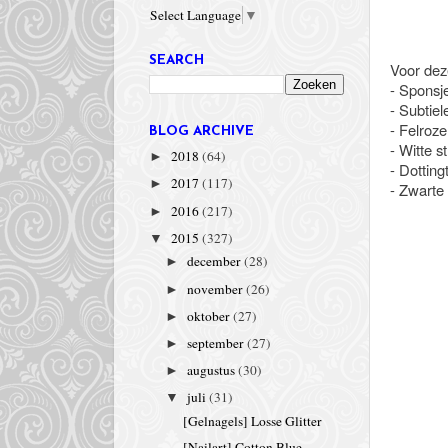
Select Language
▼
SEARCH
Voor deze
- Sponsj
- Subtiele
- Felroze
BLOG ARCHIVE
- Witte st
2018
(64)
►
- Dotting
2017
(117)
►
- Zwarte 
2016
(217)
►
2015
(327)
▼
december
(28)
►
november
(26)
►
oktober
(27)
►
september
(27)
►
augustus
(30)
►
juli
(31)
▼
[Gelnagels] Losse Glitter
[Nailart] Cotton Blue