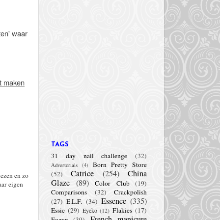
ten' waar
et maken
TAGS
31 day nail challenge
(32)
Born Pretty Store
Advertorials
(4)
Catrice
(254)
China
(52)
lezen en zo
Glaze
(89)
Color Club
(19)
aar eigen
Comparisons
(32)
Crackpolish
Essence
(335)
(27)
E.L.F.
(34)
Essie
(29)
Flakies
(17)
Eyeko
(12)
French manicure
Fogan
(39)