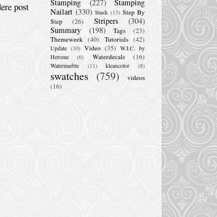
Stamping
(227)
Stamping
ere post
Nailart
(330)
Step By
Stash
(13)
Stripers
(304)
Step
(26)
Summary
(198)
Tags
(23)
Themeweek
(40)
Tutorials
(42)
Video
(35)
Update
(10)
W.I.C. by
Waterdecals
(16)
Herome
(6)
Watermarble
(11)
kleancolor
(8)
swatches
(759)
videos
(16)