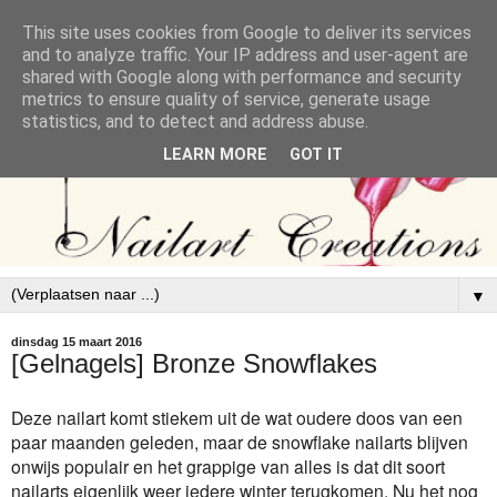
This site uses cookies from Google to deliver its services
and to analyze traffic. Your IP address and user-agent are
shared with Google along with performance and security
metrics to ensure quality of service, generate usage
statistics, and to detect and address abuse.
LEARN MORE
GOT IT
▼
dinsdag 15 maart 2016
[Gelnagels] Bronze Snowflakes
Deze nailart komt stiekem uit de wat oudere doos van een
paar maanden geleden, maar de snowflake nailarts blijven
onwijs populair en het grappige van alles is dat dit soort
nailarts eigenlijk weer iedere winter terugkomen. Nu het nog