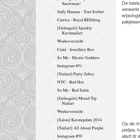
De basis 
Snowman!
verwerkt
Sally Hansen - Tout Sorbet
wijsvinge
Catrice - Royal REDding
pakjesav
[Gelnagels] Sparkly
Kerstnailart
Weekoverzicht
Ciaté - Jewellery Box
So Me - Mystic Goddess
Instagram #51
[Nailart] Party Zebra
NYC - Red Hot
So Me - Red Satin
[Gelnagels] Mixed Tip
Nailart
Weekoverzicht
[Salon] Kerstupdate 2014
Op de ri
[Nailart] All About Purple
pietjes, 
alsof dr 
Instagram #50