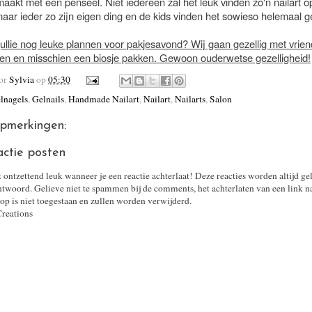
akt met een penseel. Niet iedereen zal het leuk vinden zo'n nailart op
maar ieder zo zijn eigen ding en de kids vinden het sowieso helemaal g
ullie nog leuke plannen voor pakjesavond? Wij gaan gezellig met vrie
en en misschien een biosje pakken. Gewoon ouderwetse gezelligheid!
oor
Sylvia
op
05:30
lnagels
,
Gelnails
,
Handmade Nailart
,
Nailart
,
Nailarts
,
Salon
pmerkingen:
actie posten
t ontzettend leuk wanneer je een reactie achterlaat! Deze reacties worden altijd ge
twoord. Gelieve niet te spammen bij de comments, het achterlaten van een link n
op is niet toegestaan en zullen worden verwijderd.
Creations