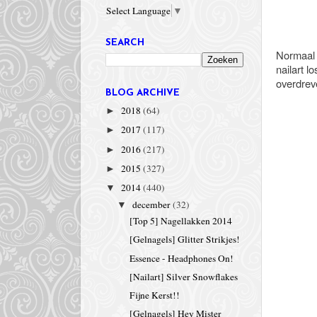
Select Language
▼
SEARCH
Normaal g
nailart 
overdreve
BLOG ARCHIVE
2018
(64)
►
2017
(117)
►
2016
(217)
►
2015
(327)
►
2014
(440)
▼
december
(32)
▼
[Top 5] Nagellakken 2014
[Gelnagels] Glitter Strikjes!
Essence - Headphones On!
[Nailart] Silver Snowflakes
Fijne Kerst!!
[Gelnagels] Hey Mister