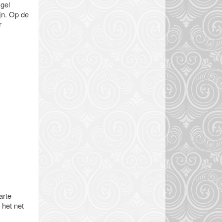
 gel
jn. Op de
r
arte
 het net