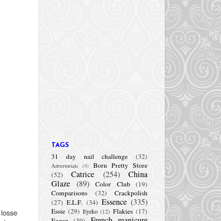
TAGS
31 day nail challenge
(32)
Born Pretty Store
Advertorials
(4)
Catrice
(254)
China
(52)
Glaze
(89)
Color Club
(19)
Comparisons
(32)
Crackpolish
Essence
(335)
(27)
E.L.F.
(34)
Essie
(29)
Flakies
(17)
 losse
Eyeko
(12)
French manicure
Fogan
(39)