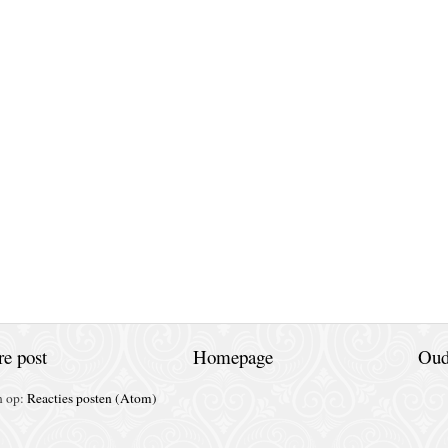
e post
Homepage
Oud
n op:
Reacties posten (Atom)