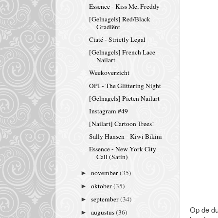
Essence - Kiss Me, Freddy
[Gelnagels] Red/Black
Gradiënt
Ciaté - Strictly Legal
[Gelnagels] French Lace
Nailart
Weekoverzicht
OPI - The Glittering Night
[Gelnagels] Pieten Nailart
Instagram #49
[Nailart] Cartoon Trees!
Sally Hansen - Kiwi Bikini
Essence - New York City
Call (Satin)
november
(35)
►
oktober
(35)
►
september
(34)
►
Op de dui
augustus
(36)
►