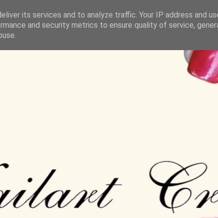
liver its services and to analyze traffic. Your IP address and u
rmance and security metrics to ensure quality of service, gene
buse.