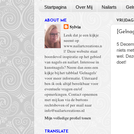
Startpagina
Over Mij
Nailarts
Gel
ABOUT ME
VRIJDAG
Sylvia
[Gelnag
Leuk dat je een kijkje
neemt op
5 Decemb
www.nailartcreations.n
niets met
l! Deze website staat
wel. Deze
boordevol inspiratie op het gebied
doet!
van nagels en nailart. Interesse in
kunstnagels? Neem dan eens een
kijkje bij het tabblad 'Gelnagels'
voor meer informatie. Uiteraard
ben ik ook altijd bereikbaar voor
eventuele vragen en/of
opmerkingen. Contact opnemen
met mij kan via de buttons
rechtsboven of per mail naar
info@nailartcreations.nl
Mijn volledige profiel tonen
TRANSLATE