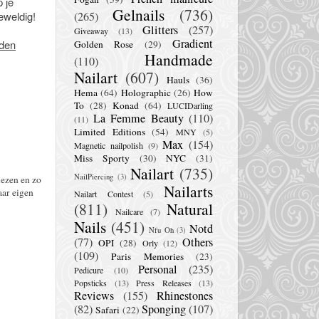
 je
Gelnails
(736)
eweldig!
(265)
Glitters
(257)
Giveaway
(13)
Gradient
nden
Golden Rose
(29)
Handmade
(110)
Nailart
(607)
Hauls
(36)
Hema
(64)
Holographic
(26)
How
To
(28)
Konad
(64)
LUCIDarling
La Femme Beauty
(110)
(11)
Limited Editions
(54)
MNY
(5)
Max
(154)
Magnetic nailpolish
(9)
Miss Sporty
(30)
NYC
(31)
Nailart
(735)
NailPiercing
(3)
lezen en zo
Nailarts
aar eigen
Nailart Contest
(5)
(811)
Natural
Nailcare
(7)
Nails
(451)
Notd
Nfu Oh
(3)
(77)
Others
OPI
(28)
Orly
(12)
(109)
Paris Memories
(23)
Personal
(235)
Pedicure
(10)
Popsticks
(13)
Press Releases
(13)
Reviews
(155)
Rhinestones
(82)
Sponging
(107)
Safari
(22)