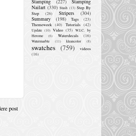
Stamping
(227)
Stamping
Nailart
(330)
Step By
Stash
(13)
Stripers
(304)
Step
(26)
Summary
(198)
Tags
(23)
Themeweek
(40)
Tutorials
(42)
Video
(35)
Update
(10)
W.I.C. by
Waterdecals
(16)
Herome
(6)
Watermarble
(11)
kleancolor
(8)
swatches
(759)
videos
(16)
ere post