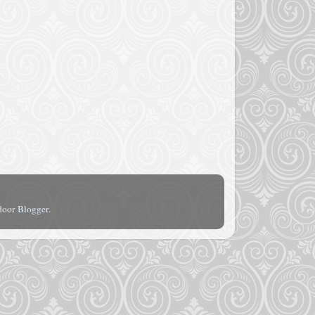
 door
Blogger
.