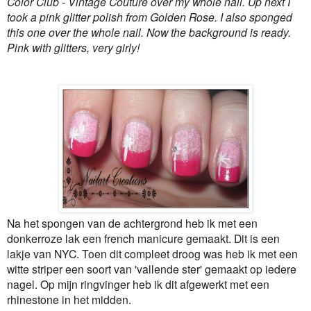
Color Club - Vintage Couture over my whole nail. Up next I
took a pink glitter polish from Golden Rose. I also sponged
this one over the whole nail. Now the background is ready.
Pink with glitters, very girly!
Na het spongen van de achtergrond heb ik met een
donkerroze lak een french manicure gemaakt. Dit is een
lakje van NYC. Toen dit compleet droog was heb ik met een
witte striper een soort van 'vallende ster' gemaakt op iedere
nagel. Op mijn ringvinger heb ik dit afgewerkt met een
rhinestone in het midden.