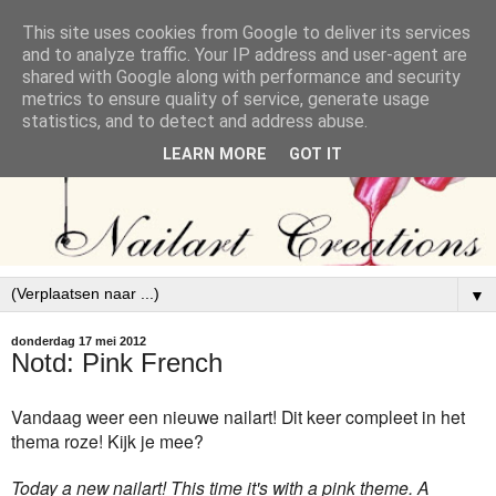
This site uses cookies from Google to deliver its services
and to analyze traffic. Your IP address and user-agent are
shared with Google along with performance and security
metrics to ensure quality of service, generate usage
statistics, and to detect and address abuse.
LEARN MORE
GOT IT
▼
donderdag 17 mei 2012
Notd: Pink French
Vandaag weer een nieuwe nailart! Dit keer compleet in het
thema roze! Kijk je mee?
Today a new nailart! This time it's with a pink theme. A