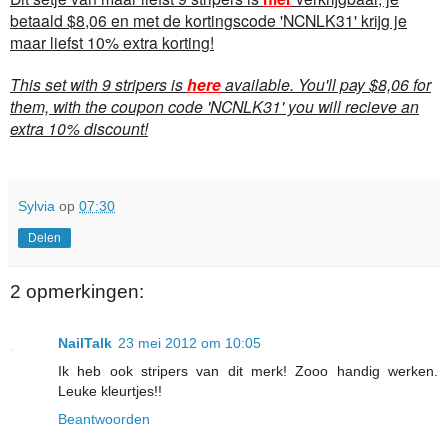
betaald $8,06 en met de kortingscode 'NCNLK31' krijg je
maar liefst 10% extra korting!
This set with 9 stripers is
here
available. You'll pay $8,06 for
them, with the coupon code 'NCNLK31' you will recieve an
extra 10% discount!
Sylvia
op
07:30
Delen
2 opmerkingen:
NailTalk
23 mei 2012 om 10:05
Ik heb ook stripers van dit merk! Zooo handig werken.
Leuke kleurtjes!!
Beantwoorden