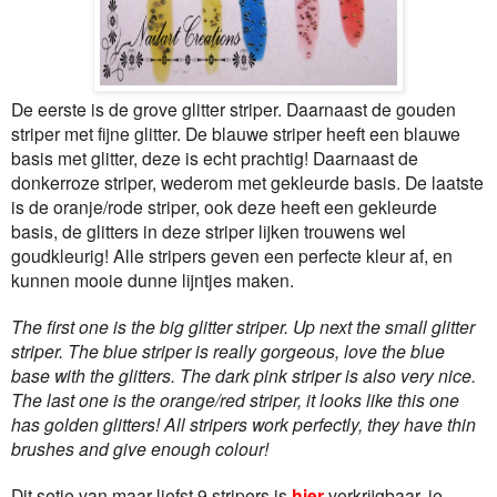
De eerste is de grove glitter striper. Daarnaast de gouden
striper met fijne glitter. De blauwe striper heeft een blauwe
basis met glitter, deze is echt prachtig! Daarnaast de
donkerroze striper, wederom met gekleurde basis. De laatste
is de oranje/rode striper, ook deze heeft een gekleurde
basis, de glitters in deze striper lijken trouwens wel
goudkleurig! Alle stripers geven een perfecte kleur af, en
kunnen mooie dunne lijntjes maken.
The first one is the big glitter striper. Up next the small glitter
striper. The blue striper is really gorgeous, love the blue
base with the glitters. The dark pink striper is also very nice.
The last one is the orange/red striper, it looks like this one
has golden glitters! All stripers work perfectly, they have thin
brushes and give enough colour!
Dit setje van maar liefst 9 stripers is
hier
verkrijgbaar, je