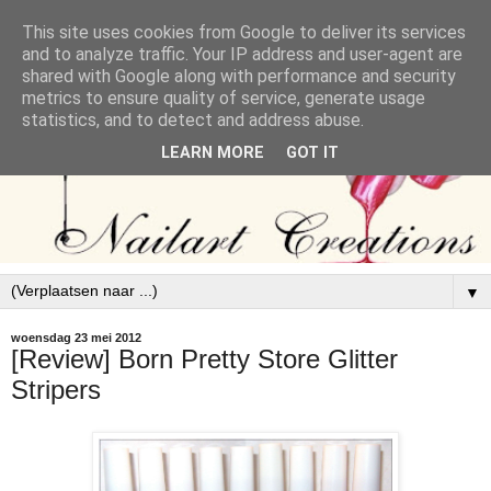
This site uses cookies from Google to deliver its services
and to analyze traffic. Your IP address and user-agent are
shared with Google along with performance and security
metrics to ensure quality of service, generate usage
statistics, and to detect and address abuse.
LEARN MORE
GOT IT
▼
woensdag 23 mei 2012
[Review] Born Pretty Store Glitter
Stripers