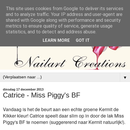
This site uses cookies from Google to deliver its services
and to analyze traffic. Your IP address and user-agent are
shared with Google along with performance and security
metrics to ensure quality of service, generate usage
statistics, and to detect and address abuse.
LEARN MORE
GOT IT
▼
dinsdag 17 december 2013
Catrice - Miss Piggy's BF
Vandaag is het de beurt aan een echte groene Kermit de
Kikker kleur! Catrice speelt daar slim op in door de lak Miss
Piggy's BF te noemen (suggererend naar Kermit natuurlijk!).