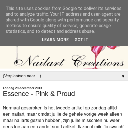
This site uses cookies from Google to deliver its services
and to analyze traffic. Your IP address and user-agent are
shared with Google along with performance and security
metrics to ensure quality of service, generate usage
statistics, and to detect and address abuse.
LEARN MORE
GOT IT
▼
zondag 29 december 2013
Essence - Pink & Proud
Normaal gesproken is het tweede artikel op zondag altijd
een nailart, maar omdat jullie de gehele vorige week alleen
maar nailarts gezien hebben, zijn jullie misschien nu weer
eens toe aan een ander soort artikel! Ik zocht mijn 'to swatch'