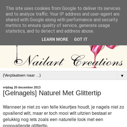
This site uses cookies from Google to deliver its services
and to analyze traffic. Your IP address and user-agent are
shared with Google along with performance and security
metrics to ensure quality of service, generate usage
statistics, and to detect and address abuse.
LEARN MORE
GOT IT
▼
vrijdag 20 december 2013
[Gelnagels] Naturel Met Glittertip
Wanneer je niet zo van felle kleurtjes houdt, je nagels niet zo
opvallend wilt, maar er toch mooi wilt uitzien bestaat er
gelukkig nog iets zoals een naturelle look met een
onopvallende glittertip.