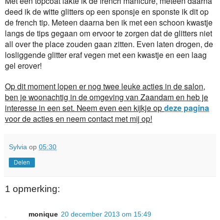
Met een topcoat lakte ik de french manicure, meteen daarna
deed ik de witte glitters op een sponsje en sponste ik dit op
de french tip. Meteen daarna ben ik met een schoon kwastje
langs de tips gegaan om ervoor te zorgen dat de glitters niet
all over the place zouden gaan zitten. Even laten drogen, de
losliggende glitter eraf vegen met een kwastje en een laag
gel erover!
Op dit moment lopen er nog twee leuke acties in de salon,
ben je woonachtig in de omgeving van Zaandam en heb je
interesse in een set. Neem even een kijkje op
deze pagina
voor de acties en neem contact met mij op!
Sylvia
op
05:30
Delen
1 opmerking:
monique
20 december 2013 om 15:49