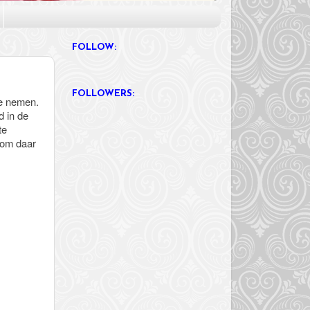
FOLLOW:
FOLLOWERS:
te nemen.
d in de
te
d om daar