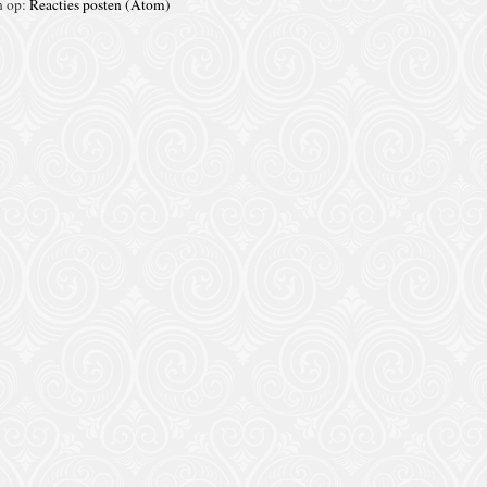
n op:
Reacties posten (Atom)