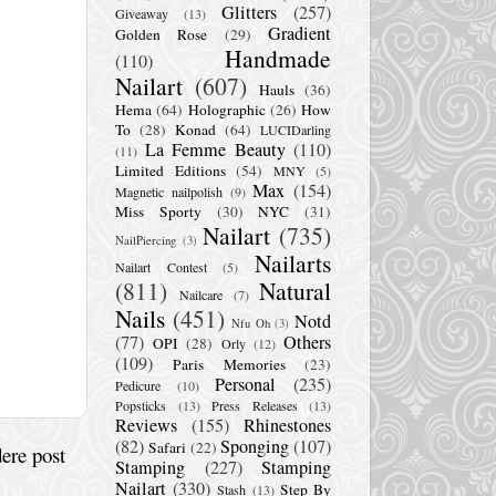
Glitters
(257)
Giveaway
(13)
Gradient
Golden Rose
(29)
Handmade
(110)
Nailart
(607)
Hauls
(36)
Hema
(64)
Holographic
(26)
How
To
(28)
Konad
(64)
LUCIDarling
La Femme Beauty
(110)
(11)
Limited Editions
(54)
MNY
(5)
Max
(154)
Magnetic nailpolish
(9)
Miss Sporty
(30)
NYC
(31)
Nailart
(735)
NailPiercing
(3)
Nailarts
Nailart Contest
(5)
(811)
Natural
Nailcare
(7)
Nails
(451)
Notd
Nfu Oh
(3)
(77)
Others
OPI
(28)
Orly
(12)
(109)
Paris Memories
(23)
Personal
(235)
Pedicure
(10)
Popsticks
(13)
Press Releases
(13)
Reviews
(155)
Rhinestones
(82)
Sponging
(107)
Safari
(22)
ere post
Stamping
(227)
Stamping
Nailart
(330)
Step By
Stash
(13)