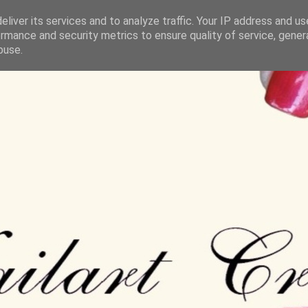
liver its services and to analyze traffic. Your IP address and u
rmance and security metrics to ensure quality of service, gene
buse.