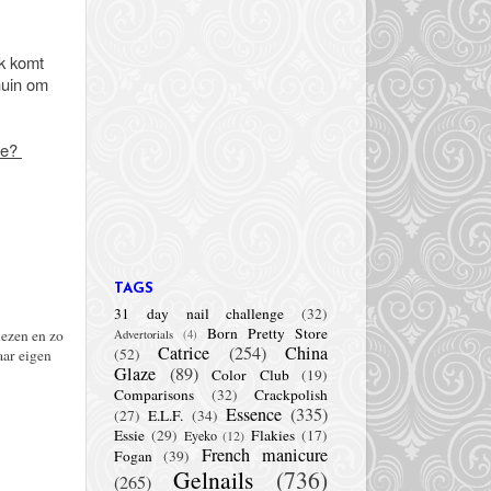
ik komt
huin om
lie?
TAGS
31 day nail challenge
(32)
Born Pretty Store
lezen en zo
Advertorials
(4)
Catrice
(254)
China
(52)
aar eigen
Glaze
(89)
Color Club
(19)
Comparisons
(32)
Crackpolish
Essence
(335)
(27)
E.L.F.
(34)
Essie
(29)
Flakies
(17)
Eyeko
(12)
French manicure
Fogan
(39)
Gelnails
(736)
(265)