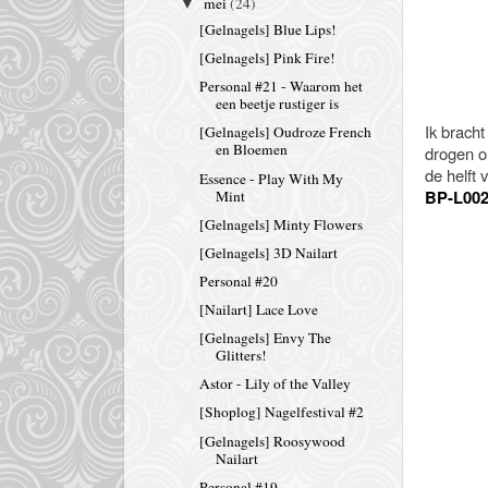
mei
(24)
▼
[Gelnagels] Blue Lips!
[Gelnagels] Pink Fire!
Personal #21 - Waarom het
een beetje rustiger is
Ik bracht
[Gelnagels] Oudroze French
en Bloemen
drogen om
de helft 
Essence - Play With My
BP-L00
Mint
[Gelnagels] Minty Flowers
[Gelnagels] 3D Nailart
Personal #20
[Nailart] Lace Love
[Gelnagels] Envy The
Glitters!
Astor - Lily of the Valley
[Shoplog] Nagelfestival #2
[Gelnagels] Roosywood
Nailart
Personal #19