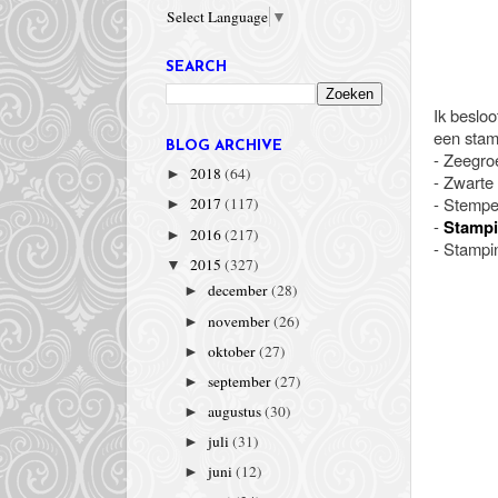
Select Language
▼
SEARCH
Ik besloo
een stam
BLOG ARCHIVE
- Zeegroe
2018
(64)
►
- Zwarte
- Stempe
2017
(117)
►
-
Stampi
2016
(217)
►
- Stampi
2015
(327)
▼
december
(28)
►
november
(26)
►
oktober
(27)
►
september
(27)
►
augustus
(30)
►
juli
(31)
►
juni
(12)
►