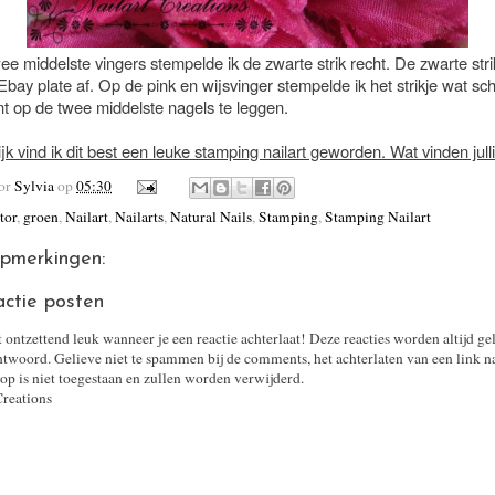
e middelste vingers stempelde ik de zwarte strik recht. De zwarte str
bay plate af. Op de pink en wijsvinger stempelde ik het strikje wat sc
nt op de twee middelste nagels te leggen.
ijk vind ik dit best een leuke stamping nailart geworden. Wat vinden jul
oor
Sylvia
op
05:30
tor
,
groen
,
Nailart
,
Nailarts
,
Natural Nails
,
Stamping
,
Stamping Nailart
pmerkingen:
actie posten
t ontzettend leuk wanneer je een reactie achterlaat! Deze reacties worden altijd ge
twoord. Gelieve niet te spammen bij de comments, het achterlaten van een link n
op is niet toegestaan en zullen worden verwijderd.
Creations