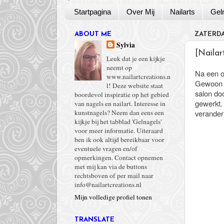
Startpagina
Over Mij
Nailarts
Gel
ABOUT ME
ZATERDA
Sylvia
[Nailar
Leuk dat je een kijkje
neemt op
Na een o
www.nailartcreations.n
Gewoon ee
l! Deze website staat
salon do
boordevol inspiratie op het gebied
gewerkt. 
van nagels en nailart. Interesse in
verander
kunstnagels? Neem dan eens een
kijkje bij het tabblad 'Gelnagels'
voor meer informatie. Uiteraard
ben ik ook altijd bereikbaar voor
eventuele vragen en/of
opmerkingen. Contact opnemen
met mij kan via de buttons
rechtsboven of per mail naar
info@nailartcreations.nl
Mijn volledige profiel tonen
TRANSLATE