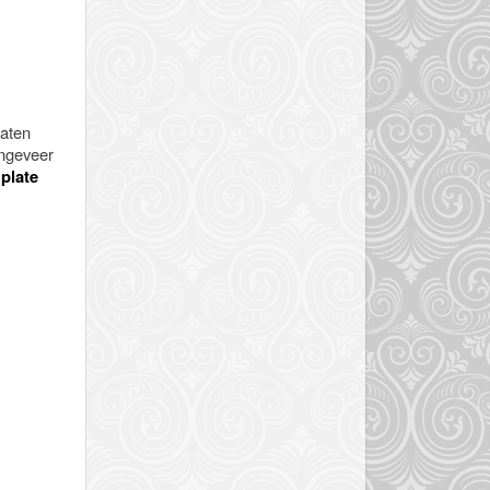
laten
Ongeveer
e
plate