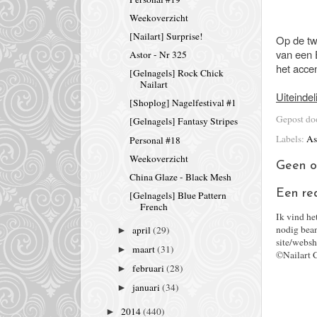
Weekoverzicht
[Nailart] Surprise!
Op de twe
van een E
Astor - Nr 325
het acce
[Gelnagels] Rock Chick
Nailart
Uiteindel
[Shoplog] Nagelfestival #1
Gepost d
[Gelnagels] Fantasy Stripes
Labels:
As
Personal #18
Weekoverzicht
Geen o
China Glaze - Black Mesh
Een re
[Gelnagels] Blue Pattern
French
Ik vind he
nodig bean
april
(29)
►
site/websh
maart
(31)
►
©Nailart 
februari
(28)
►
januari
(34)
►
2014
(440)
►