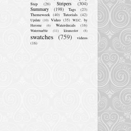
Stripers
(304)
Step
(26)
Summary
(198)
Tags
(23)
Themeweek
(40)
Tutorials
(42)
Video
(35)
Update
(10)
W.I.C. by
Waterdecals
(16)
Herome
(6)
Watermarble
(11)
kleancolor
(8)
swatches
(759)
videos
(16)