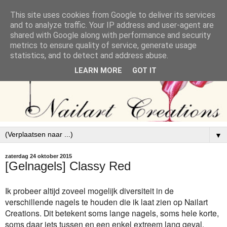
This site uses cookies from Google to deliver its services
and to analyze traffic. Your IP address and user-agent are
shared with Google along with performance and security
metrics to ensure quality of service, generate usage
statistics, and to detect and address abuse.
LEARN MORE
GOT IT
▼
zaterdag 24 oktober 2015
[Gelnagels] Classy Red
Ik probeer altijd zoveel mogelijk diversiteit in de
verschillende nagels te houden die ik laat zien op Nailart
Creations. Dit betekent soms lange nagels, soms hele korte,
soms daar iets tussen en een enkel extreem lang geval.