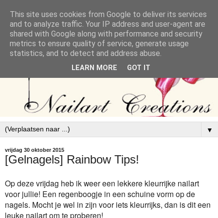
This site uses cookies from Google to deliver its services
and to analyze traffic. Your IP address and user-agent are
shared with Google along with performance and security
metrics to ensure quality of service, generate usage
statistics, and to detect and address abuse.
LEARN MORE
GOT IT
▼
vrijdag 30 oktober 2015
[Gelnagels] Rainbow Tips!
Op deze vrijdag heb ik weer een lekkere kleurrijke nailart
voor jullie! Een regenboogje in een schuine vorm op de
nagels. Mocht je wel in zijn voor iets kleurrijks, dan is dit een
leuke nailart om te proberen!