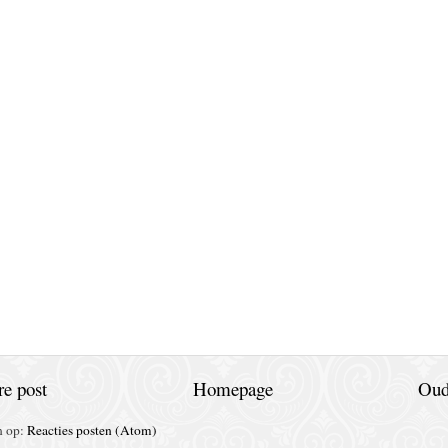
e post
Homepage
Oud
n op:
Reacties posten (Atom)