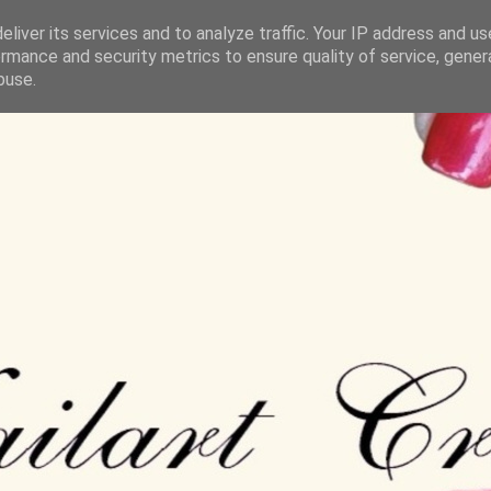
liver its services and to analyze traffic. Your IP address and u
rmance and security metrics to ensure quality of service, gene
buse.