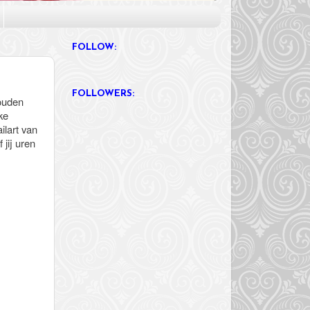
FOLLOW:
FOLLOWERS:
houden
ke
ailart van
jij uren