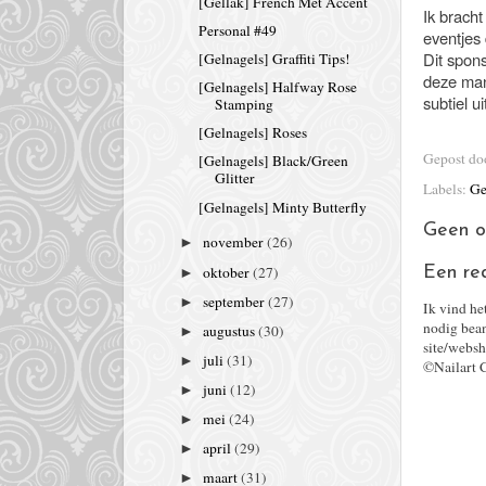
[Gellak] French Met Accent
Ik bracht
Personal #49
eventjes 
Dit spon
[Gelnagels] Graffiti Tips!
deze mani
[Gelnagels] Halfway Rose
subtiel u
Stamping
[Gelnagels] Roses
Gepost d
[Gelnagels] Black/Green
Glitter
Labels:
Ge
[Gelnagels] Minty Butterfly
Geen o
november
(26)
►
oktober
(27)
Een re
►
september
(27)
►
Ik vind he
nodig bean
augustus
(30)
►
site/websh
juli
(31)
►
©Nailart 
juni
(12)
►
mei
(24)
►
april
(29)
►
maart
(31)
►