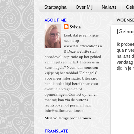
Startpagina
Over Mij
Nailarts
Gel
ABOUT ME
WOENSD
Sylvia
[Gelnag
Leuk dat je een kijkje
neemt op
Ik probee
www.nailartcreations.n
qua nive
l! Deze website staat
nailarts 
boordevol inspiratie op het gebied
vandaag s
van nagels en nailart. Interesse in
tijd in j
kunstnagels? Neem dan eens een
kijkje bij het tabblad 'Gelnagels'
voor meer informatie. Uiteraard
ben ik ook altijd bereikbaar voor
eventuele vragen en/of
opmerkingen. Contact opnemen
met mij kan via de buttons
rechtsboven of per mail naar
info@nailartcreations.nl
Mijn volledige profiel tonen
TRANSLATE