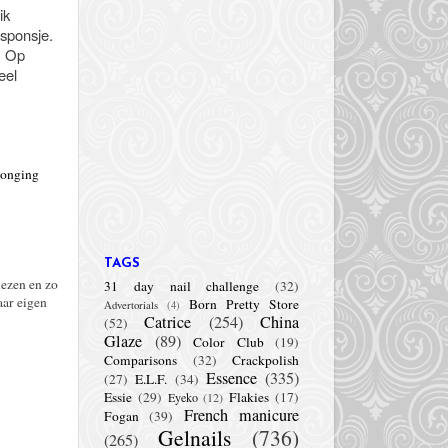
ik
 sponsje.
. Op
eel
onging
TAGS
lezen en zo
31 day nail challenge
(32)
aar eigen
Born Pretty Store
Advertorials
(4)
Catrice
(254)
China
(52)
Glaze
(89)
Color Club
(19)
Comparisons
(32)
Crackpolish
Essence
(335)
(27)
E.L.F.
(34)
Essie
(29)
Flakies
(17)
Eyeko
(12)
French manicure
Fogan
(39)
Gelnails
(736)
(265)