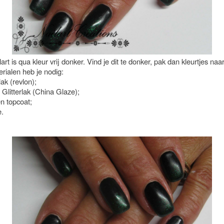
art is qua kleur vrij donker. Vind je dit te donker, pak dan kleurtjes naa
rialen heb je nodig:
lak (revlon);
Glitterlak (China Glaze);
n topcoat;
e.