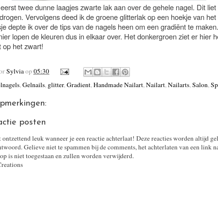
 eerst twee dunne laagjes zwarte lak aan over de gehele nagel. Dit liet 
drogen. Vervolgens deed ik de groene glitterlak op een hoekje van het
sje depte ik over de tips van de nagels heen om een gradiënt te maken
er lopen de kleuren dus in elkaar over. Het donkergroen ziet er hier h
it op het zwart!
oor
Sylvia
op
05:30
lnagels
,
Gelnails
,
glitter
,
Gradient
,
Handmade Nailart
,
Nailart
,
Nailarts
,
Salon
,
Sp
pmerkingen:
actie posten
t ontzettend leuk wanneer je een reactie achterlaat! Deze reacties worden altijd ge
twoord. Gelieve niet te spammen bij de comments, het achterlaten van een link n
op is niet toegestaan en zullen worden verwijderd.
Creations