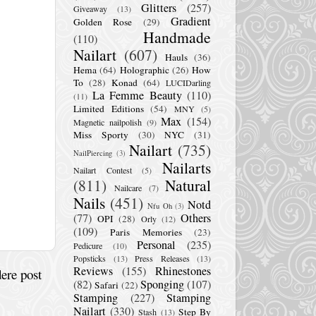
Glitters
(257)
Giveaway
(13)
Gradient
Golden Rose
(29)
Handmade
(110)
Nailart
(607)
Hauls
(36)
Hema
(64)
Holographic
(26)
How
To
(28)
Konad
(64)
LUCIDarling
La Femme Beauty
(110)
(11)
Limited Editions
(54)
MNY
(5)
Max
(154)
Magnetic nailpolish
(9)
Miss Sporty
(30)
NYC
(31)
Nailart
(735)
NailPiercing
(3)
Nailarts
Nailart Contest
(5)
(811)
Natural
Nailcare
(7)
Nails
(451)
Notd
Nfu Oh
(3)
(77)
Others
OPI
(28)
Orly
(12)
(109)
Paris Memories
(23)
Personal
(235)
Pedicure
(10)
Popsticks
(13)
Press Releases
(13)
Reviews
(155)
Rhinestones
ere post
(82)
Sponging
(107)
Safari
(22)
Stamping
(227)
Stamping
Nailart
(330)
Step By
Stash
(13)