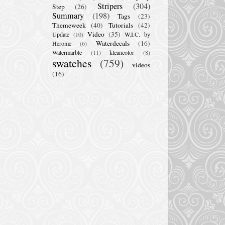
Stripers
(304)
Step
(26)
Summary
(198)
Tags
(23)
Themeweek
(40)
Tutorials
(42)
Video
(35)
Update
(10)
W.I.C. by
Waterdecals
(16)
Herome
(6)
Watermarble
(11)
kleancolor
(8)
swatches
(759)
videos
(16)