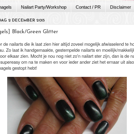
nagels
Nailart Party/Workshop
Contact / PR
Disclaimer
AG 2 DECEMBER 2015
els] Black/Green Glitter
r de nailarts die ik laat zien hier altijd zoveel mogelijk afwisselend te 
au. Zo laat ik handgemaakte, gestempelde nailarts en moeilijk/makkelij
door elkaar zien. Mocht je nou nog niet zo'n nailart ster zijn, dan is de n
upereasy om na te maken en voor ieder ander ziet het ernaar uit alsof 
e nagels gestopt hebt!