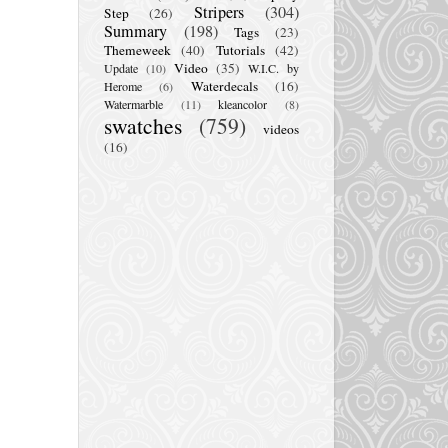
Stripers
(304)
Step
(26)
Summary
(198)
Tags
(23)
Themeweek
(40)
Tutorials
(42)
Video
(35)
Update
(10)
W.I.C. by
Waterdecals
(16)
Herome
(6)
Watermarble
(11)
kleancolor
(8)
swatches
(759)
videos
(16)