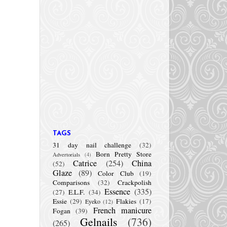
TAGS
31 day nail challenge
(32)
Born Pretty Store
Advertorials
(4)
Catrice
(254)
China
(52)
Glaze
(89)
Color Club
(19)
Comparisons
(32)
Crackpolish
Essence
(335)
(27)
E.L.F.
(34)
Essie
(29)
Flakies
(17)
Eyeko
(12)
French manicure
Fogan
(39)
Gelnails
(736)
(265)