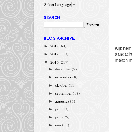
Select Language
▼
SEARCH
BLOG ARCHIVE
2018
(64)
►
Kijk hem 
aandacht 
2017
(117)
►
maken met
2016
(217)
▼
december
(9)
►
november
(8)
►
oktober
(11)
►
september
(18)
►
augustus
(5)
►
juli
(17)
►
juni
(25)
►
mei
(23)
►