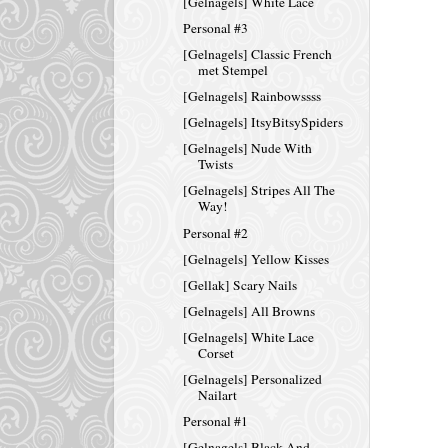
[Gelnagels] White Lace
Personal #3
[Gelnagels] Classic French
met Stempel
[Gelnagels] Rainbowssss
[Gelnagels] ItsyBitsySpiders
[Gelnagels] Nude With
Twists
[Gelnagels] Stripes All The
Way!
Personal #2
[Gelnagels] Yellow Kisses
[Gellak] Scary Nails
[Gelnagels] All Browns
[Gelnagels] White Lace
Corset
[Gelnagels] Personalized
Nailart
Personal #1
[Gelnagels] Black And