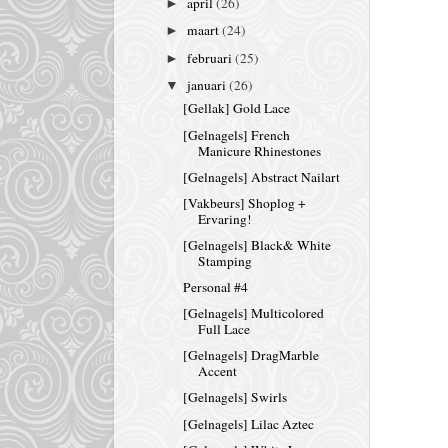
april
(26)
►
maart
(24)
►
februari
(25)
►
januari
(26)
▼
[Gellak] Gold Lace
[Gelnagels] French
Manicure Rhinestones
[Gelnagels] Abstract Nailart
[Vakbeurs] Shoplog +
Ervaring!
[Gelnagels] Black& White
Stamping
Personal #4
[Gelnagels] Multicolored
Full Lace
[Gelnagels] DragMarble
Accent
[Gelnagels] Swirls
[Gelnagels] Lilac Aztec