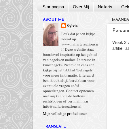
Startpagina
Over Mij
Nailarts
Gel
ABOUT ME
MAANDAG
Sylvia
Person
Leuk dat je een kijkje
neemt op
Week 2 v
www.nailartcreations.n
artikel la
l! Deze website staat
boordevol inspiratie op het gebied
van nagels en nailart. Interesse in
kunstnagels? Neem dan eens een
kijkje bij het tabblad 'Gelnagels'
voor meer informatie. Uiteraard
ben ik ook altijd bereikbaar voor
eventuele vragen en/of
opmerkingen. Contact opnemen
met mij kan via de buttons
rechtsboven of per mail naar
info@nailartcreations.nl
Mijn volledige profiel tonen
TRANSLATE