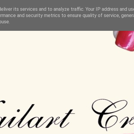
liver its services and to analyze traffic. Your IP address and u
rmance and security metrics to ensure quality of service, gene
buse.