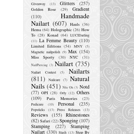
Glitters
(257)
Giveaway
(13)
Gradient
Golden Rose
(29)
Handmade
(110)
Nailart
(607)
Hauls
(36)
Hema
(64)
Holographic
(26)
How
To
(28)
Konad
(64)
LUCIDarling
La Femme Beauty
(110)
(11)
Limited Editions
(54)
MNY
(5)
Max
(154)
Magnetic nailpolish
(9)
Miss Sporty
(30)
NYC
(31)
Nailart
(735)
NailPiercing
(3)
Nailarts
Nailart Contest
(5)
(811)
Natural
Nailcare
(7)
Nails
(451)
Notd
Nfu Oh
(3)
(77)
Others
OPI
(28)
Orly
(12)
(109)
Paris Memories
(23)
Personal
(235)
Pedicure
(10)
Popsticks
(13)
Press Releases
(13)
Reviews
(155)
Rhinestones
(82)
Sponging
(107)
Safari
(22)
Stamping
(227)
Stamping
Nailart
(330)
Step By
Stash
(13)