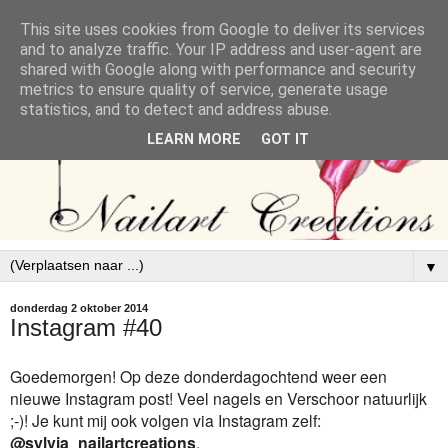
This site uses cookies from Google to deliver its services
and to analyze traffic. Your IP address and user-agent are
shared with Google along with performance and security
metrics to ensure quality of service, generate usage
statistics, and to detect and address abuse.
LEARN MORE
GOT IT
▼
donderdag 2 oktober 2014
Instagram #40
Goedemorgen! Op deze donderdagochtend weer een
nieuwe Instagram post! Veel nagels en Verschoor natuurlijk
;-)! Je kunt mij ook volgen via Instagram zelf:
@sylvia_nailartcreations
.