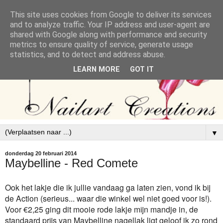
This site uses cookies from Google to deliver its services
and to analyze traffic. Your IP address and user-agent are
shared with Google along with performance and security
metrics to ensure quality of service, generate usage
statistics, and to detect and address abuse.
LEARN MORE
GOT IT
▼
donderdag 20 februari 2014
Maybelline - Red Comete
Ook het lakje die ik jullie vandaag ga laten zien, vond ik bij
de Action (serieus... waar die winkel wel niet goed voor is!).
Voor €2,25 ging dit mooie rode lakje mijn mandje in, de
standaard prijs van Maybelline nagellak ligt geloof ik zo rond