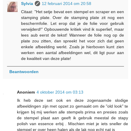
Sylvia
12 februari 2014 om 20:58
Citaat: "Het setje bevat een stempel en scraper en een
stamping plate. Over de stamping plate zit nog een
beschermfolie. Let erop dat je de folie voor gebruik
verwijderd!" Opbouwende kritiek vind ik superlief, maar
lees aub eerst de tekst! Wanneer de folie nog op de
plate zou zitten, dan spreekt het voor zich dat geen
enkele afbeelding werkt. Zoals je hierboven kunt zien
werken een aantal afbeeldingen wel, dit ligt puur aan
de kwaliteit van deze plate!
Beantwoorden
Anoniem
4 oktober 2014 om 03:13
Ik heb deze set ook en deze zogenaamde slodige
afbeeldingen zijn met opzet zo gemaakt om de "old look" te
krijgen bij mij werken alle stempels prima en presies zoals
de stempel plaat aan geeft ik gebruik meestal de stapy
polish van essence erbij . Mischien miet je iets sneller de
stempel er over heen halen als de lak nog echt nat is