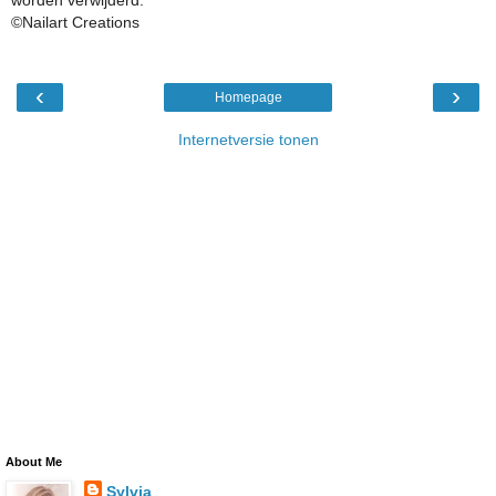
worden verwijderd.
©Nailart Creations
‹
›
Homepage
Internetversie tonen
About Me
Sylvia