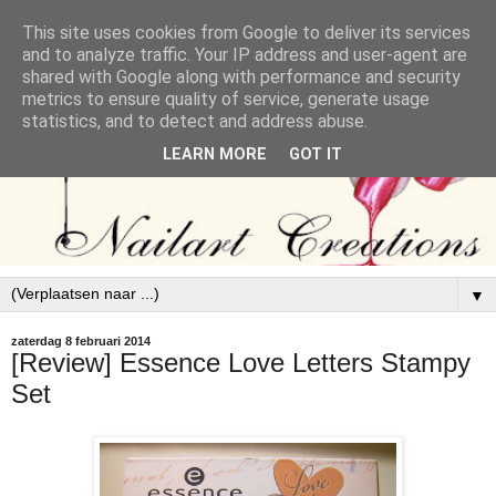
This site uses cookies from Google to deliver its services
and to analyze traffic. Your IP address and user-agent are
shared with Google along with performance and security
metrics to ensure quality of service, generate usage
statistics, and to detect and address abuse.
LEARN MORE
GOT IT
▼
zaterdag 8 februari 2014
[Review] Essence Love Letters Stampy
Set