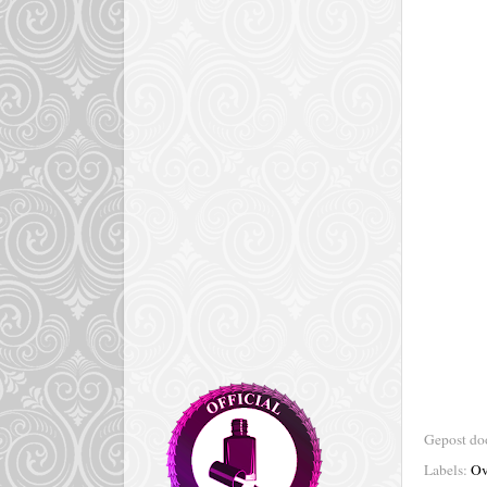
Gepost d
Labels:
Ov