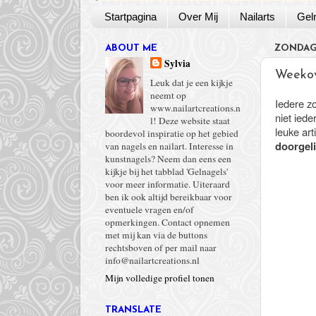
Startpagina
Over Mij
Nailarts
Gel
ABOUT ME
ZONDAG 
Sylvia
Weekov
Leuk dat je een kijkje
neemt op
Iedere z
www.nailartcreations.n
niet ied
l! Deze website staat
leuke ar
boordevol inspiratie op het gebied
doorgeli
van nagels en nailart. Interesse in
kunstnagels? Neem dan eens een
kijkje bij het tabblad 'Gelnagels'
voor meer informatie. Uiteraard
ben ik ook altijd bereikbaar voor
eventuele vragen en/of
opmerkingen. Contact opnemen
met mij kan via de buttons
rechtsboven of per mail naar
info@nailartcreations.nl
Mijn volledige profiel tonen
TRANSLATE