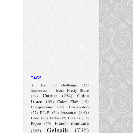
TAGS
31 day nail challenge
(32)
Born Pretty Store
Advertorials
(4)
Catrice
(254)
China
(52)
Glaze
(89)
Color Club
(19)
Comparisons
(32)
Crackpolish
Essence
(335)
(27)
E.L.F.
(34)
Essie
(29)
Flakies
(17)
Eyeko
(12)
French manicure
Fogan
(39)
Gelnails
(736)
(265)