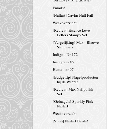
Yes Love - Nr 2 (Matte)
Emails!
[Nailart] Caviar Nail Fail
Weekoverzicht
[Review] Essence Love
Letters Stampy Set
[Vergelijking] Max - Blauwe
Shimmers
Indigo - Nr 172
Instagram #6
Hema - nr 97
[Budgettip] Nagelproducten
bij de Wibra!
[Review] Max Nailpolish
Set
[Gelnagels] Sparkly Pink
Nailart!
Weekoverzicht
[Stash] Nailart Beads!