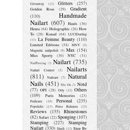
Glitters
(257)
Giveaway
(13)
Gradient
Golden Rose
(29)
Handmade
(110)
Nailart
(607)
Hauls
(36)
Hema
(64)
Holographic
(26)
How
To
(28)
Konad
(64)
LUCIDarling
La Femme Beauty
(110)
(11)
Limited Editions
(54)
MNY
(5)
Max
(154)
Magnetic nailpolish
(9)
Miss Sporty
(30)
NYC
(31)
Nailart
(735)
NailPiercing
(3)
Nailarts
Nailart Contest
(5)
(811)
Natural
Nailcare
(7)
Nails
(451)
Notd
Nfu Oh
(3)
(77)
Others
OPI
(28)
Orly
(12)
(109)
Paris Memories
(23)
Personal
(235)
Pedicure
(10)
Popsticks
(13)
Press Releases
(13)
Reviews
(155)
Rhinestones
(82)
Sponging
(107)
Safari
(22)
Stamping
(227)
Stamping
Nailart
(330)
Step By
Stash
(13)