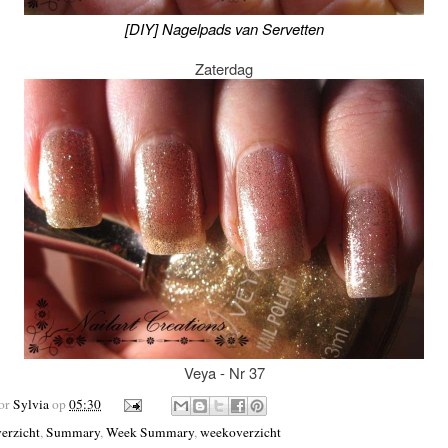
[DIY] Nagelpads van Servetten
Zaterdag
Veya - Nr 37
oor
Sylvia
op
05:30
erzicht
,
Summary
,
Week Summary
,
weekoverzicht