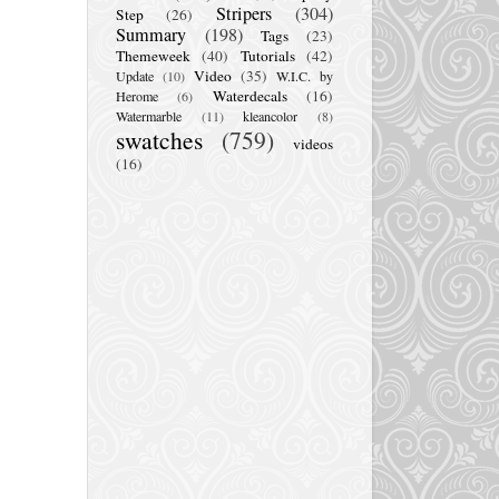
Stripers
(304)
Step
(26)
Summary
(198)
Tags
(23)
Themeweek
(40)
Tutorials
(42)
Video
(35)
Update
(10)
W.I.C. by
Waterdecals
(16)
Herome
(6)
Watermarble
(11)
kleancolor
(8)
swatches
(759)
videos
(16)