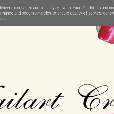
liver its services and to analyze traffic. Your IP address and u
rmance and security metrics to ensure quality of service, gene
buse.