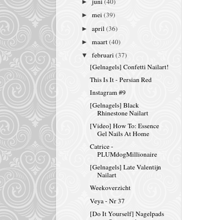
juni
(40)
►
mei
(39)
►
april
(36)
►
maart
(40)
►
februari
(37)
▼
[Gelnagels] Confetti Nailart!
This Is It - Persian Red
Instagram #9
[Gelnagels] Black
Rhinestone Nailart
[Video] How To: Essence
Gel Nails At Home
Catrice -
PLUMdogMillionaire
[Gelnagels] Late Valentijn
Nailart
Weekoverzicht
Veya - Nr 37
[Do It Yourself] Nagelpads