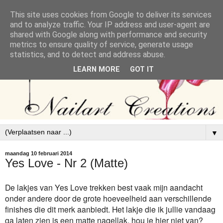
This site uses cookies from Google to deliver its services
and to analyze traffic. Your IP address and user-agent are
shared with Google along with performance and security
metrics to ensure quality of service, generate usage
statistics, and to detect and address abuse.
LEARN MORE
GOT IT
▼
maandag 10 februari 2014
Yes Love - Nr 2 (Matte)
De lakjes van Yes Love trekken best vaak mijn aandacht
onder andere door de grote hoeveelheid aan verschillende
finishes die dit merk aanbiedt. Het lakje die ik jullie vandaag
ga laten zien is een matte nagellak, hou je hier niet van?