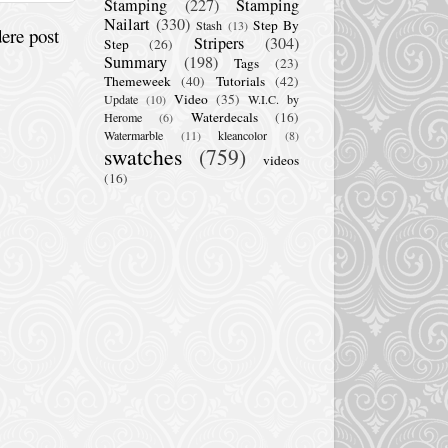
Stamping
(227)
Stamping
Nailart
(330)
Step By
Stash
(13)
ere post
Stripers
(304)
Step
(26)
Summary
(198)
Tags
(23)
Themeweek
(40)
Tutorials
(42)
Video
(35)
Update
(10)
W.I.C. by
Waterdecals
(16)
Herome
(6)
Watermarble
(11)
kleancolor
(8)
swatches
(759)
videos
(16)