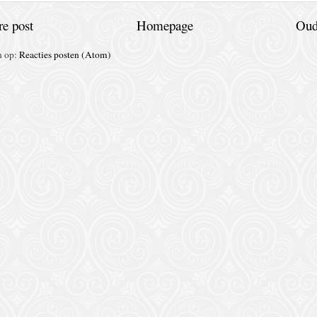
e post
Homepage
Oud
n op:
Reacties posten (Atom)