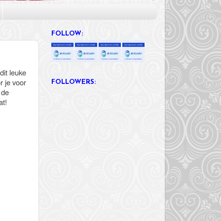
FOLLOW:
dit leuke
r je voor
FOLLOWERS:
 de
at!