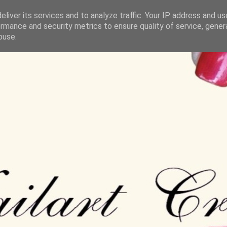
liver its services and to analyze traffic. Your IP address and u
rmance and security metrics to ensure quality of service, gene
buse.