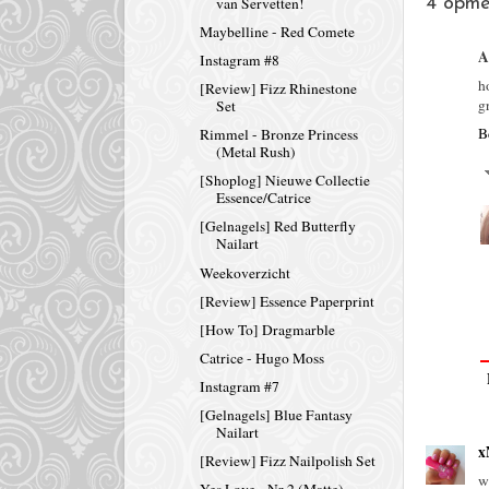
van Servetten!
4 opme
Maybelline - Red Comete
A
Instagram #8
h
[Review] Fizz Rhinestone
g
Set
B
Rimmel - Bronze Princess
(Metal Rush)
[Shoplog] Nieuwe Collectie
Essence/Catrice
[Gelnagels] Red Butterfly
Nailart
Weekoverzicht
[Review] Essence Paperprint
[How To] Dragmarble
Catrice - Hugo Moss
Instagram #7
[Gelnagels] Blue Fantasy
Nailart
x
[Review] Fizz Nailpolish Set
w