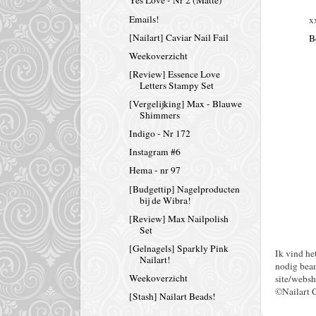
Yes Love - Nr 2 (Matte)
Emails!
x
[Nailart] Caviar Nail Fail
B
Weekoverzicht
[Review] Essence Love
Letters Stampy Set
[Vergelijking] Max - Blauwe
Shimmers
Indigo - Nr 172
Instagram #6
Hema - nr 97
[Budgettip] Nagelproducten
bij de Wibra!
[Review] Max Nailpolish
Set
[Gelnagels] Sparkly Pink
Ik vind he
Nailart!
nodig bean
Weekoverzicht
site/websh
©Nailart 
[Stash] Nailart Beads!