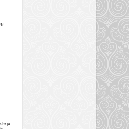
ng
die je
js.