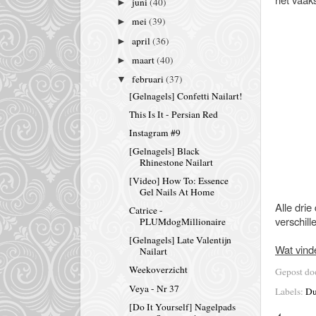
juni
(40)
►
mei
(39)
►
april
(36)
►
maart
(40)
►
februari
(37)
▼
[Gelnagels] Confetti Nailart!
This Is It - Persian Red
Instagram #9
[Gelnagels] Black
Rhinestone Nailart
[Video] How To: Essence
Gel Nails At Home
Alle drie
Catrice -
verschill
PLUMdogMillionaire
[Gelnagels] Late Valentijn
Wat vind
Nailart
Weekoverzicht
Gepost d
Veya - Nr 37
Labels:
Du
[Do It Yourself] Nagelpads