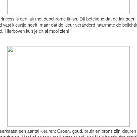
rincess is een lak met duochrome finish. Dit betekend dat de lak geen
 vast kleurtje heeft, maar dat de kleur veranderd naarmate de belichti
. Hierboven kun je dit al mooi zien!
erkaatst een aantal kleuren: Groen, goud, bruin en brons zijn kleuren 
t zult zien. Heel af en toe weerkaatst er ook een klein beetje donkergri