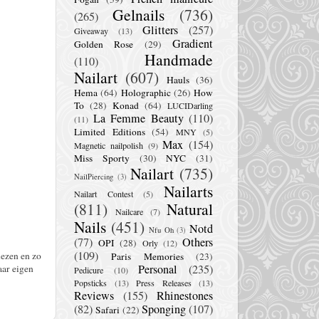
Gelnails
(736)
(265)
Glitters
(257)
Giveaway
(13)
Gradient
Golden Rose
(29)
Handmade
(110)
Nailart
(607)
Hauls
(36)
Hema
(64)
Holographic
(26)
How
To
(28)
Konad
(64)
LUCIDarling
La Femme Beauty
(110)
(11)
Limited Editions
(54)
MNY
(5)
Max
(154)
Magnetic nailpolish
(9)
Miss Sporty
(30)
NYC
(31)
Nailart
(735)
NailPiercing
(3)
Nailarts
Nailart Contest
(5)
(811)
Natural
Nailcare
(7)
Nails
(451)
Notd
Nfu Oh
(3)
(77)
Others
OPI
(28)
Orly
(12)
(109)
lezen en zo
Paris Memories
(23)
Personal
(235)
aar eigen
Pedicure
(10)
Popsticks
(13)
Press Releases
(13)
Reviews
(155)
Rhinestones
(82)
Sponging
(107)
Safari
(22)