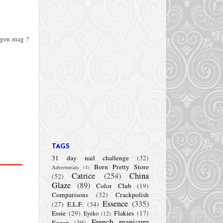
ragen mag ?
TAGS
31 day nail challenge
(32)
Born Pretty Store
Advertorials
(4)
Catrice
(254)
China
(52)
Glaze
(89)
Color Club
(19)
Comparisons
(32)
Crackpolish
Essence
(335)
(27)
E.L.F.
(34)
Essie
(29)
Flakies
(17)
Eyeko
(12)
French manicure
Fogan
(39)