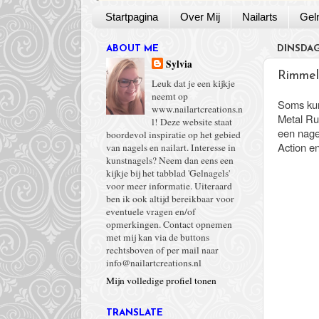
Startpagina
Over Mij
Nailarts
Gel
ABOUT ME
DINSDAG
Sylvia
Rimmel
Leuk dat je een kijkje
neemt op
Soms kun 
www.nailartcreations.n
Metal Ru
l! Deze website staat
een nage
boordevol inspiratie op het gebied
Action e
van nagels en nailart. Interesse in
kunstnagels? Neem dan eens een
kijkje bij het tabblad 'Gelnagels'
voor meer informatie. Uiteraard
ben ik ook altijd bereikbaar voor
eventuele vragen en/of
opmerkingen. Contact opnemen
met mij kan via de buttons
rechtsboven of per mail naar
info@nailartcreations.nl
Mijn volledige profiel tonen
TRANSLATE