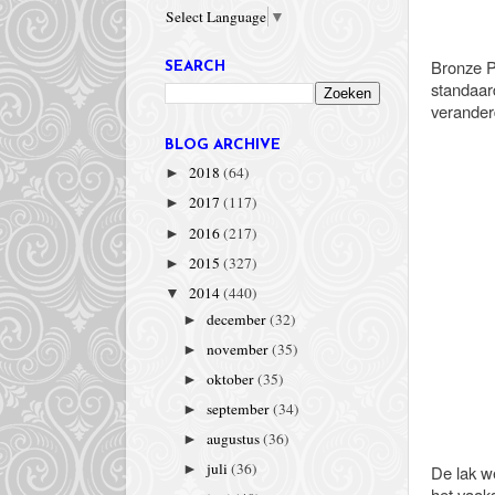
Select Language
▼
Bronze P
SEARCH
standaard
veranderd
BLOG ARCHIVE
2018
(64)
►
2017
(117)
►
2016
(217)
►
2015
(327)
►
2014
(440)
▼
december
(32)
►
november
(35)
►
oktober
(35)
►
september
(34)
►
augustus
(36)
►
juli
(36)
De lak we
►
het vaaks