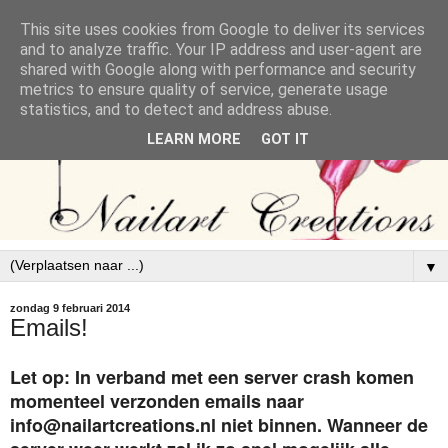
This site uses cookies from Google to deliver its services
and to analyze traffic. Your IP address and user-agent are
shared with Google along with performance and security
metrics to ensure quality of service, generate usage
statistics, and to detect and address abuse.
LEARN MORE
GOT IT
▼
zondag 9 februari 2014
Emails!
Let op: In verband met een server crash komen
momenteel verzonden emails naar
info@nailartcreations.nl niet binnen. Wanneer de