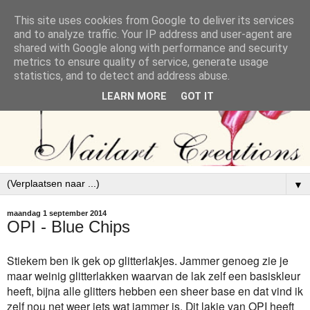
This site uses cookies from Google to deliver its services
and to analyze traffic. Your IP address and user-agent are
shared with Google along with performance and security
metrics to ensure quality of service, generate usage
statistics, and to detect and address abuse.
LEARN MORE
GOT IT
▼
maandag 1 september 2014
OPI - Blue Chips
Stiekem ben ik gek op glitterlakjes. Jammer genoeg zie je
maar weinig glitterlakken waarvan de lak zelf een basiskleur
heeft, bijna alle glitters hebben een sheer base en dat vind ik
zelf nou net weer iets wat jammer is. Dit lakje van OPI heeft