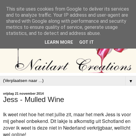
This site uses cookies from Google to deliver its services
and to analyze traffic. Your IP address and user-agent are
shared with Google along with performance and security
metrics to ensure quality of service, generate usage
statistics, and to detect and address abuse.
LEARN MORE
GOT IT
▼
vrijdag 21 november 2014
Jess - Mulled Wine
Ik weet niet hoe het met jullie zit, maar het merk Jess is voor
mij geheel onbekend. Dit lakje is afkomstig uit Schotland en
zover ik weet is deze niet in Nederland verkrijgbaar, wellicht
wel online!