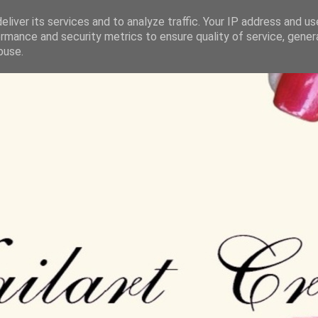
liver its services and to analyze traffic. Your IP address and u
rmance and security metrics to ensure quality of service, gene
buse.