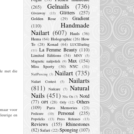
Gelnails
(736)
(265)
Glitters
(257)
Giveaway
(13)
Gradient
Golden Rose
(29)
Handmade
(110)
Nailart
(607)
Hauls
(36)
Hema
(64)
Holographic
(26)
How
To
(28)
Konad
(64)
LUCIDarling
La Femme Beauty
(110)
(11)
Limited Editions
(54)
MNY
(5)
Max
(154)
Magnetic nailpolish
(9)
Miss Sporty
(30)
NYC
(31)
le met die
Nailart
(735)
NailPiercing
(3)
Nailarts
Nailart Contest
(5)
(811)
Natural
Nailcare
(7)
Nails
(451)
Notd
Nfu Oh
(3)
(77)
Others
OPI
(28)
Orly
(12)
(109)
Paris Memories
(23)
, maar voor
Personal
(235)
Pedicure
(10)
kleurige en
Popsticks
(13)
Press Releases
(13)
Reviews
(155)
Rhinestones
(82)
Sponging
(107)
Safari
(22)