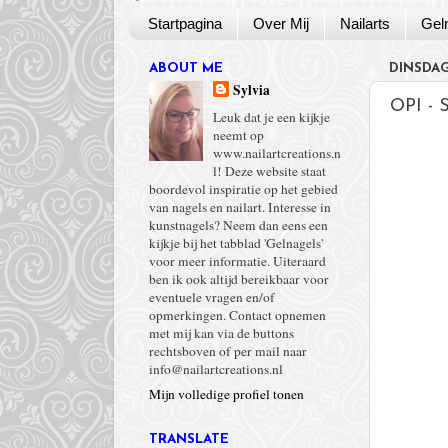
Startpagina
Over Mij
Nailarts
Gel
ABOUT ME
DINSDAG
Sylvia
OPI - 
Leuk dat je een kijkje
neemt op
www.nailartcreations.n
l! Deze website staat
boordevol inspiratie op het gebied
van nagels en nailart. Interesse in
kunstnagels? Neem dan eens een
kijkje bij het tabblad 'Gelnagels'
voor meer informatie. Uiteraard
ben ik ook altijd bereikbaar voor
eventuele vragen en/of
opmerkingen. Contact opnemen
met mij kan via de buttons
rechtsboven of per mail naar
info@nailartcreations.nl
Mijn volledige profiel tonen
TRANSLATE