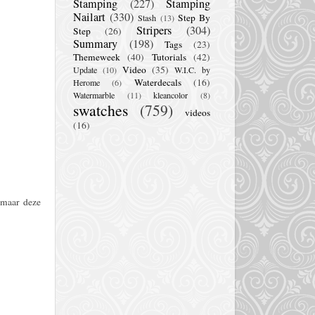
Stamping
(227)
Stamping
Nailart
(330)
Step By
Stash
(13)
Stripers
(304)
Step
(26)
Summary
(198)
Tags
(23)
Themeweek
(40)
Tutorials
(42)
Video
(35)
Update
(10)
W.I.C. by
Waterdecals
(16)
Herome
(6)
Watermarble
(11)
kleancolor
(8)
swatches
(759)
videos
(16)
 maar deze