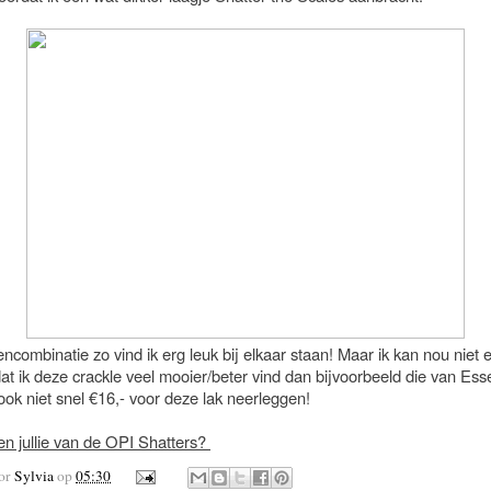
ncombinatie zo vind ik erg leuk bij elkaar staan! Maar ik kan nou niet 
t ik deze crackle veel mooier/beter vind dan bijvoorbeeld die van Ess
ok niet snel €16,- voor deze lak neerleggen!
en jullie van de OPI Shatters?
oor
Sylvia
op
05:30