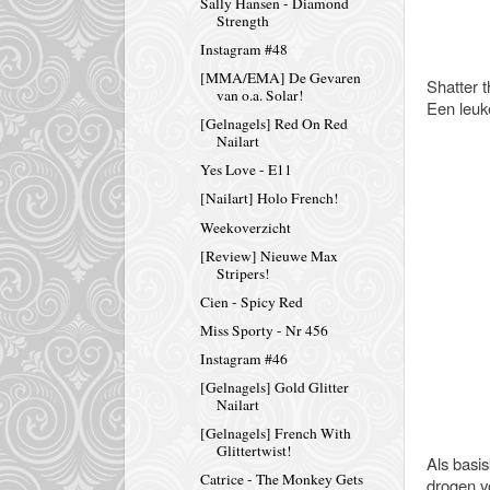
Sally Hansen - Diamond
Strength
Instagram #48
[MMA/EMA] De Gevaren
Shatter t
van o.a. Solar!
Een leuk
[Gelnagels] Red On Red
Nailart
Yes Love - E11
[Nailart] Holo French!
Weekoverzicht
[Review] Nieuwe Max
Stripers!
Cien - Spicy Red
Miss Sporty - Nr 456
Instagram #46
[Gelnagels] Gold Glitter
Nailart
[Gelnagels] French With
Glittertwist!
Als basis
Catrice - The Monkey Gets
drogen vo