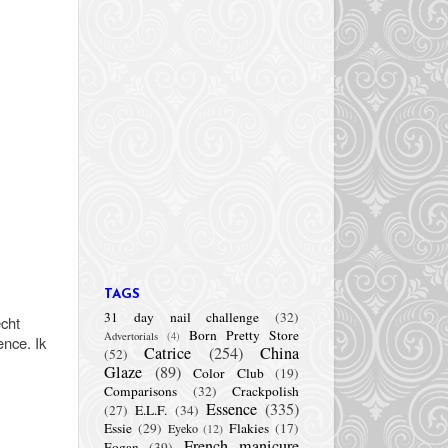
TAGS
31 day nail challenge
(32)
echt
Born Pretty Store
Advertorials
(4)
ence. Ik
Catrice
(254)
China
(52)
Glaze
(89)
Color Club
(19)
Comparisons
(32)
Crackpolish
Essence
(335)
(27)
E.L.F.
(34)
Essie
(29)
Flakies
(17)
Eyeko
(12)
French manicure
Fogan
(39)