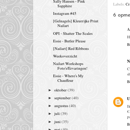
Sally Hansen - Pink
Labels:
Cr
Sapphire
Instagram #45
6 opme
[Gelnagels] Kleurrijke Print
Nailart
A
OPI - Shatter The Scales
H
Essie - Butler Please
B
[Nailart] Red Ribbons
Weekoverzicht
N
Nailart Workshops
Foto's/Ervaringen!
C
s
Essie - Where's My
Chauffeur
B
oktober
(39)
►
september
(40)
►
U
augustus
(40)
I
►
€
juli
(39)
►
p
juni
(35)
►
B
mei
(40)
►