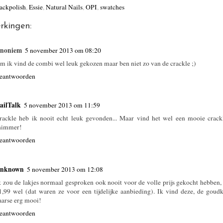
ackpolish
,
Essie
,
Natural Nails
,
OPI
,
swatches
rkingen:
noniem
5 november 2013 om 08:20
m ik vind de combi wel leuk gekozen maar ben niet zo van de crackle ;)
eantwoorden
ailTalk
5 november 2013 om 11:59
rackle heb ik nooit echt leuk gevonden... Maar vind het wel een mooie crack
himmer!
eantwoorden
nknown
5 november 2013 om 12:08
k zou de lakjes normaal gesproken ook nooit voor de volle prijs gekocht hebben
1,99 wel (dat waren ze voor een tijdelijke aanbieding). Ik vind deze, de goud
aarse erg mooi!
eantwoorden