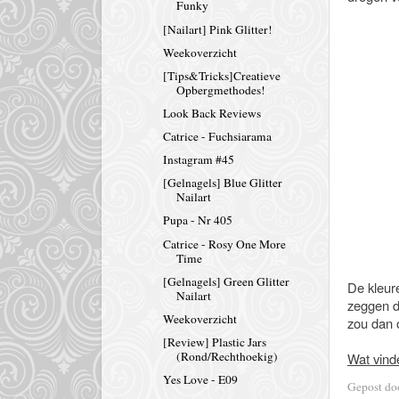
Funky
[Nailart] Pink Glitter!
Weekoverzicht
[Tips&Tricks]Creatieve
Opbergmethodes!
Look Back Reviews
Catrice - Fuchsiarama
Instagram #45
[Gelnagels] Blue Glitter
Nailart
Pupa - Nr 405
Catrice - Rosy One More
Time
[Gelnagels] Green Glitter
De kleure
Nailart
zeggen da
Weekoverzicht
zou dan o
[Review] Plastic Jars
(Rond/Rechthoekig)
Wat vind
Yes Love - E09
Gepost d