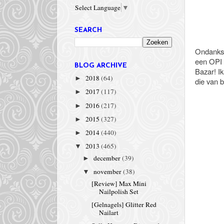
Select Language
▼
SEARCH
Ondanks d
een OPI 
BLOG ARCHIVE
Bazar! I
2018
(64)
►
die van 
2017
(117)
►
2016
(217)
►
2015
(327)
►
2014
(440)
►
2013
(465)
▼
december
(39)
►
november
(38)
▼
[Review] Max Mini
Nailpolish Set
[Gelnagels] Glitter Red
Nailart