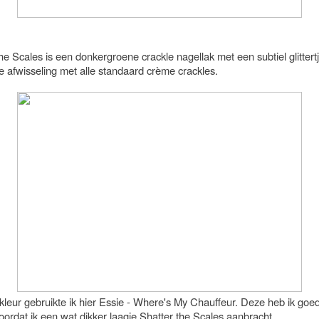
he Scales is een donkergroene crackle nagellak met een subtiel glittertj
e afwisseling met alle standaard crème crackles.
kleur gebruikte ik hier Essie - Where's My Chauffeur. Deze heb ik goed
ordat ik een wat dikker laagje Shatter the Scales aanbracht.