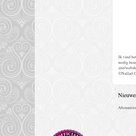
Ik vind he
nodig bean
site/websh
©Nailart 
Nieuwer
Abonnere