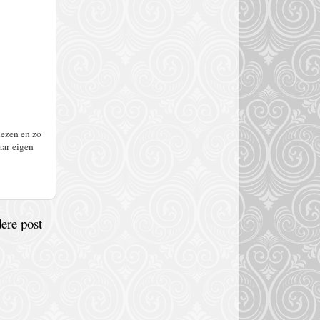
lezen en zo
aar eigen
ere post